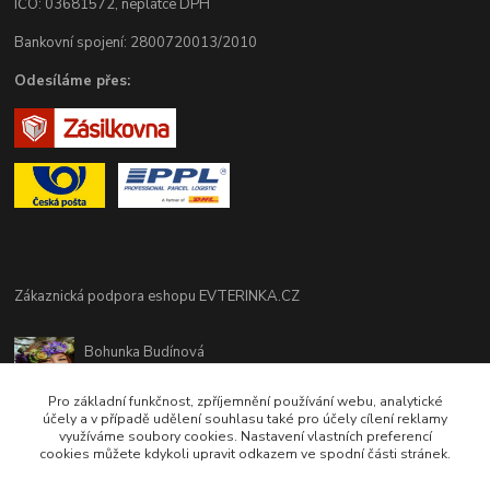
IČO: 03681572, neplátce DPH
Bankovní spojení: 2800720013/2010
Odesíláme přes:
Zákaznická podpora eshopu EVTERINKA.CZ
Bohunka Budínová
tel. 733 648 549
(Po-Pá - 9:00-17:00hod, So 8:00-12:00hod)
Pro základní funkčnost, zpříjemnění používání webu, analytické
účely a v případě udělení souhlasu také pro účely cílení reklamy
využíváme soubory cookies. Nastavení vlastních preferencí
obchod@evterinka.cz
cookies můžete kdykoli upravit odkazem ve spodní části stránek.