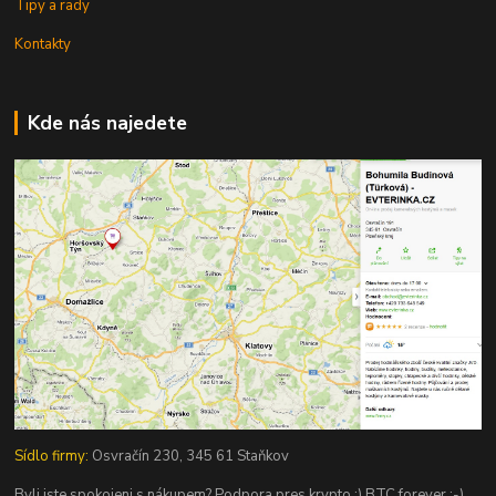
Tipy a rady
Kontakty
Kde nás najedete
Sídlo firmy:
Osvračín 230, 345 61 Staňkov
Byli jste spokojeni s nákupem? Podpora pres krypto :) BTC forever :-)