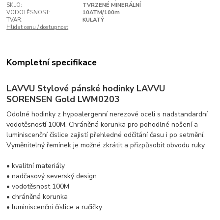
SKLO:
TVRZENÉ MINERÁLNÍ
VODOTĚSNOST:
10ATM/100m
TVAR:
KULATÝ
Hlídat cenu / dostupnost
Kompletní specifikace
LAVVU Stylové pánské hodinky LAVVU
SORENSEN Gold LWM0203
Odolné hodinky z hypoalergenní nerezové oceli s nadstandardní
vodotěsností 100M. Chráněná korunka pro pohodlné nošení a
luminiscenční číslice zajistí přehledné odčítání času i po setmění.
Vyměnitelný řemínek je možné zkrátit a přizpůsobit obvodu ruky.
• kvalitní materiály
• nadčasový severský design
• vodotěsnost 100M
• chráněná korunka
• luminiscenční číslice a ručičky