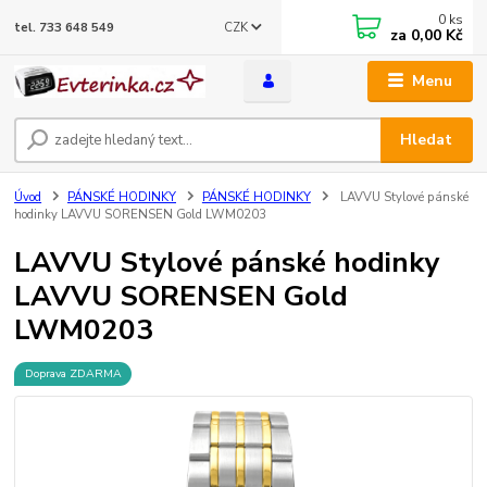
0
ks
CZK
tel. 733 648 549
za
0,00 Kč
Menu
Hledat
Úvod
PÁNSKÉ HODINKY
PÁNSKÉ HODINKY
LAVVU Stylové pánské
hodinky LAVVU SORENSEN Gold LWM0203
LAVVU Stylové pánské hodinky
LAVVU SORENSEN Gold
LWM0203
Doprava ZDARMA