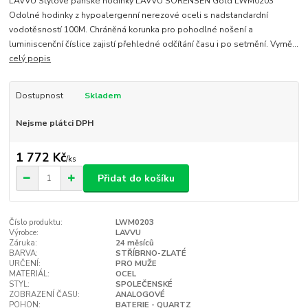
LAVVU Stylové pánské hodinky LAVVU SORENSEN Gold LWM0203
Odolné hodinky z hypoalergenní nerezové oceli s nadstandardní
vodotěsností 100M. Chráněná korunka pro pohodlné nošení a
luminiscenční číslice zajistí přehledné odčítání času i po setmění. Vymě...
celý popis
Dostupnost
Skladem
Nejsme plátci DPH
1 772 Kč
/
ks
Přidat do košíku
Číslo produktu:
LWM0203
Výrobce:
LAVVU
Záruka:
24 měsíců
BARVA:
STŘÍBRNO-ZLATÉ
URČENÍ:
PRO MUŽE
MATERIÁL:
OCEL
STYL:
SPOLEČENSKÉ
ZOBRAZENÍ ČASU:
ANALOGOVÉ
POHON:
BATERIE - QUARTZ