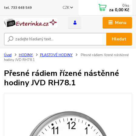
0
ks
CZK
tel. 733 648 549
za
0,00 Kč
Menu
Hledat
Úvod
HODINY
PLASTOVÉ HODINY
Přesné rádiem řízené nástěnné
hodiny JVD RH78.1
Přesné rádiem řízené nástěnné
hodiny JVD RH78.1