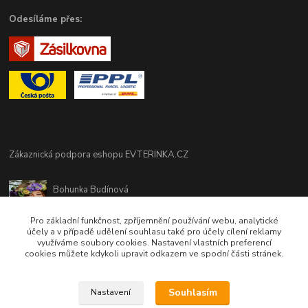
Odesíláme přes:
Zákaznická podpora eshopu EVTERINKA.CZ
Bohunka Budínová
tel. 733 648 549
(Po-Pá - 9:00-17:00hod, So 8:00-12:00hod)
Pro základní funkčnost, zpříjemnění používání webu, analytické
účely a v případě udělení souhlasu také pro účely cílení reklamy
využíváme soubory cookies. Nastavení vlastních preferencí
obchod@evterinka.cz
cookies můžete kdykoli upravit odkazem ve spodní části stránek.
Souhlasím
Nastavení