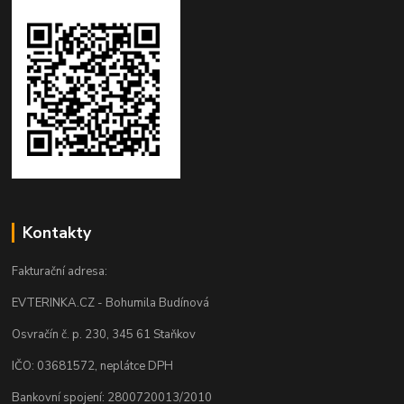
Kontakty
Fakturační adresa:
EVTERINKA.CZ - Bohumila Budínová
Osvračín č. p. 230, 345 61 Staňkov
IČO: 03681572, neplátce DPH
Bankovní spojení: 2800720013/2010