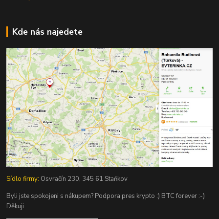
Kde nás najedete
Sídlo firmy:
Osvračín 230, 345 61 Staňkov
Byli jste spokojeni s nákupem? Podpora pres krypto :) BTC forever :-)
Děkuji