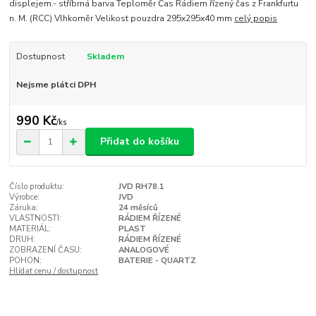
displejem.- stříbrná barva Teploměr Čas Rádiem řízený čas z Frankfurtu
n. M. (RCC) Vlhkoměr Velikost pouzdra 295x295x40 mm
celý popis
Dostupnost
Skladem
Nejsme plátci DPH
990 Kč
/
ks
Přidat do košíku
Číslo produktu:
JVD RH78.1
Výrobce:
JVD
Záruka:
24 měsíců
VLASTNOSTI:
RÁDIEM ŘÍZENÉ
MATERIÁL:
PLAST
DRUH:
RÁDIEM ŘÍZENÉ
ZOBRAZENÍ ČASU:
ANALOGOVÉ
POHON:
BATERIE - QUARTZ
Hlídat cenu / dostupnost