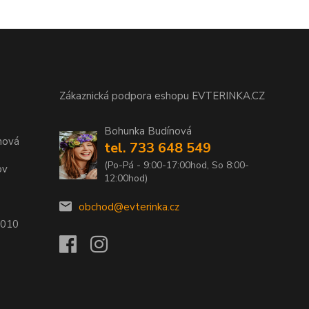
Zákaznická podpora eshopu EVTERINKA.CZ
Bohunka Budínová
nová
tel. 733 648 549
(Po-Pá - 9:00-17:00hod, So 8:00-
ov
12:00hod)
obchod@evterinka.cz
2010