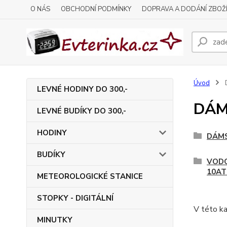
O NÁS
OBCHODNÍ PODMÍNKY
DOPRAVA A DODÁNÍ ZBOŽ
Úvod
LEVNÉ HODINY DO 300,-
DÁM
LEVNÉ BUDÍKY DO 300,-
HODINY
DÁMS
BUDÍKY
VODO
10A
METEOROLOGICKÉ STANICE
STOPKY - DIGITÁLNÍ
V této ka
MINUTKY