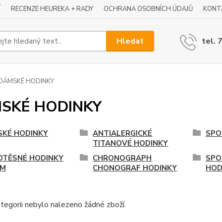
Í
RECENZE HEUREKA + RADY
OCHRANA OSOBNÍCH ÚDAJŮ
KONT
Hledat
tel. 
DÁMSKÉ HODINKY
SKÉ HODINKY
KÉ HODINKY
ANTIALERGICKÉ
SPO
TITANOVÉ HODINKY
TĚSNÉ HODINKY
CHRONOGRAPH
SPO
TM
CHONOGRAF HODINKY
HOD
tegorii nebylo nalezeno žádné zboží.