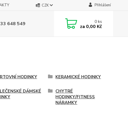
AKTY
Přihlášení
CZK
0
ks
733 648 549
za
0,00 Kč
RTOVNÍ HODINKY
KERAMICKÉ HODINKY
LEČENSKÉ DÁMSKÉ
CHYTRÉ
INKY
HODINKY/FITNESS
NÁRAMKY