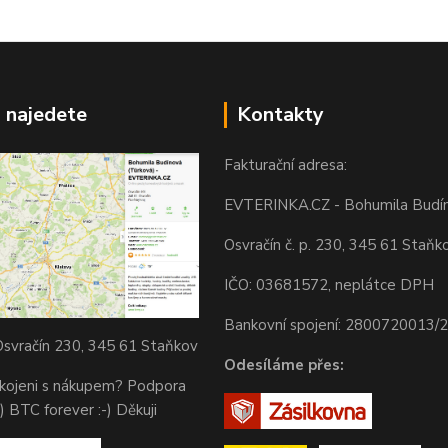
 najedete
Kontakty
Fakturační adresa:
EVTERINKA.CZ - Bohumila Budí
Osvračín č. p. 230, 345 61 Staňk
IČO: 03681572, neplátce DPH
Bankovní spojení: 2800720013/
svračín 230, 345 61 Staňkov
Odesíláme přes:
okojeni s nákupem? Podpora
) BTC forever :-) Děkuji