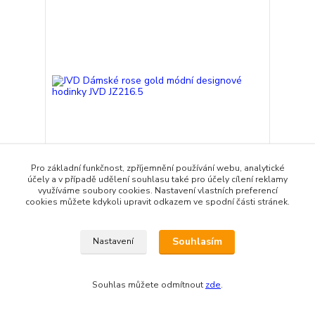
Pro základní funkčnost, zpříjemnění používání webu, analytické
účely a v případě udělení souhlasu také pro účely cílení reklamy
využíváme soubory cookies. Nastavení vlastních preferencí
JVD Dámské rose gold módní designové hodinky
cookies můžete kdykoli upravit odkazem ve spodní části stránek.
JVD JZ216.5
1 990 Kč
Skladem
/
ks
Souhlasím
Nastavení
Přidat do košíku
Souhlas můžete odmítnout
zde
.
Doprava ZDARMA