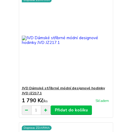
JVD Dámské stříbrné módní designové hodinky
JVD JZ217.1
1 790 Kč
Skladem
/
ks
Přidat do košíku
Doprava ZDARMA