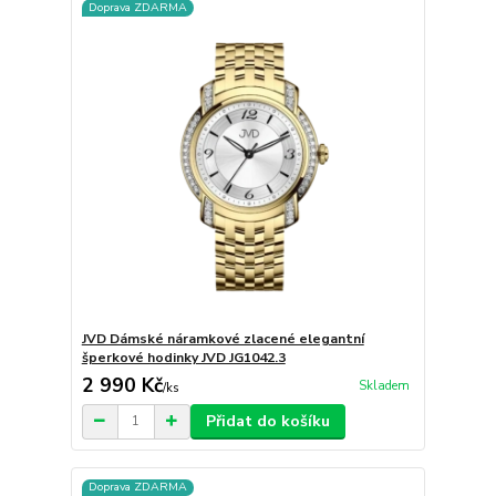
Doprava ZDARMA
JVD Dámské náramkové zlacené elegantní
šperkové hodinky JVD JG1042.3
2 990 Kč
Skladem
/
ks
Přidat do košíku
Doprava ZDARMA