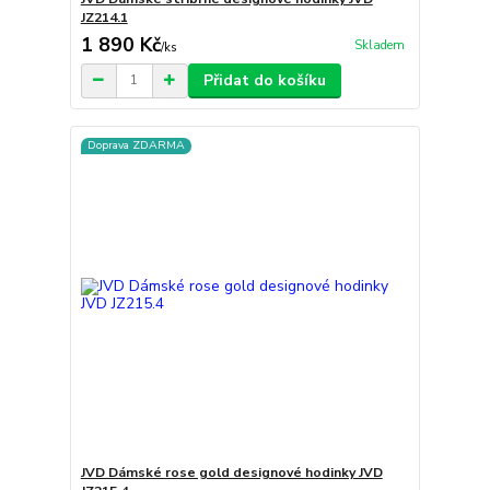
JZ214.1
1 890 Kč
Skladem
/
ks
Přidat do košíku
Doprava ZDARMA
JVD Dámské rose gold designové hodinky JVD