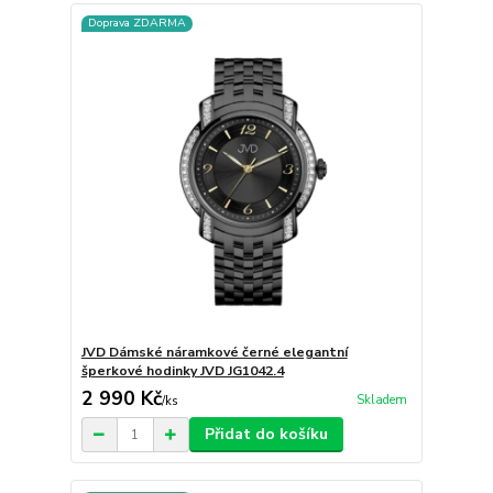
Doprava ZDARMA
JVD Dámské náramkové černé elegantní
šperkové hodinky JVD JG1042.4
2 990 Kč
Skladem
/
ks
Přidat do košíku