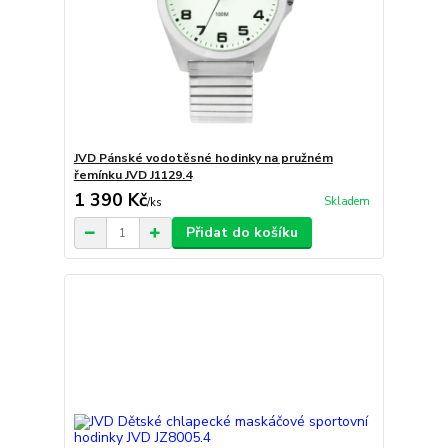
JVD Pánské vodotěsné hodinky na pružném
řemínku JVD J1129.4
1 390 Kč
Skladem
/
ks
Přidat do košíku