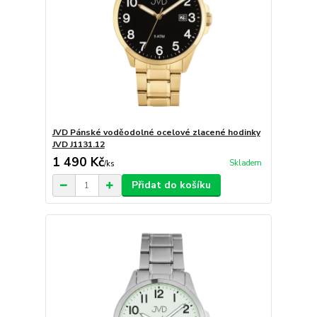
JVD Pánské voděodolné ocelové zlacené hodinky
JVD J1131.12
1 490 Kč
Skladem
/
ks
Přidat do košíku