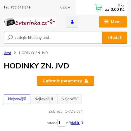
0
ks
CZK
tel. 733 648 549
za
0,00 Kč
Menu
Hledat
Úvod
HODINKY ZN. JVD
HODINKY ZN. JVD
Upřesnit parametry
Nejnovější
Nejlevnější
Nejdražší
Zobrazuji 1-72 z 634
strana
z 9
další