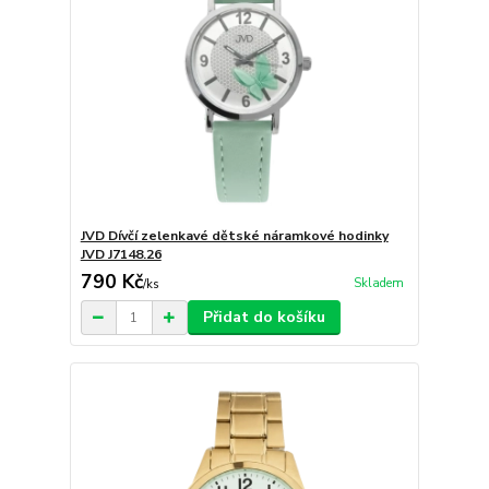
JVD Dívčí zelenkavé dětské náramkové hodinky
JVD J7148.26
790 Kč
Skladem
/
ks
Přidat do košíku