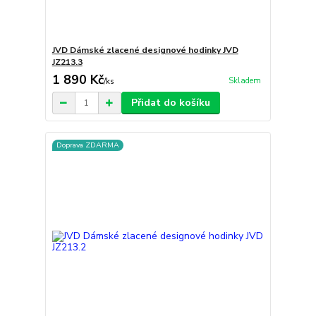
JVD Dámské zlacené designové hodinky JVD
JZ213.3
1 890 Kč
Skladem
/
ks
Přidat do košíku
Doprava ZDARMA