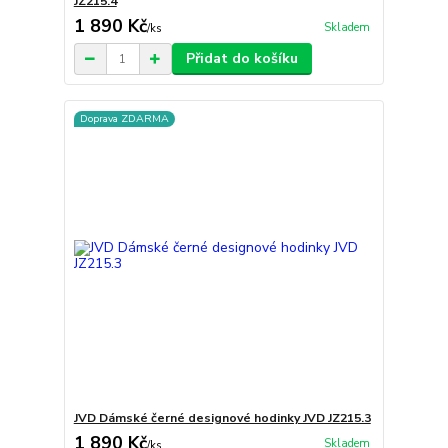
JZ215.4
1 890 Kč
Skladem
/
ks
Přidat do košíku
Doprava ZDARMA
JVD Dámské černé designové hodinky JVD JZ215.3
1 890 Kč
Skladem
/
ks