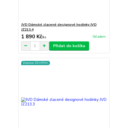
JVD Dámské zlacené designové hodinky JVD
JZ213.4
1 890 Kč
Skladem
/
ks
Přidat do košíku
Doprava ZDARMA