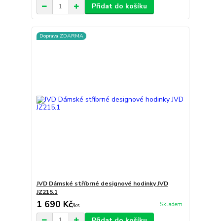
Přidat do košíku
Doprava ZDARMA
JVD Dámské stříbrné designové hodinky JVD
JZ215.1
1 690 Kč
Skladem
/
ks
Přidat do košíku