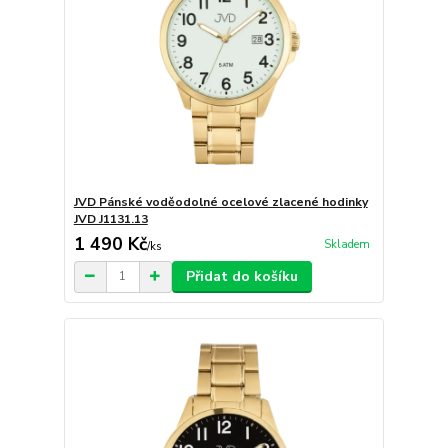
JVD Pánské voděodolné ocelové zlacené hodinky
JVD J1131.13
1 490 Kč
Skladem
/
ks
Přidat do košíku