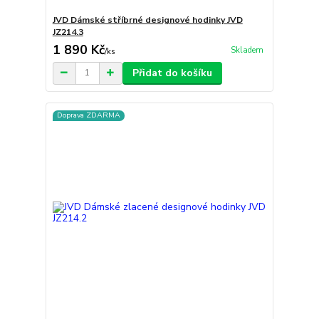
JVD Dámské stříbrné designové hodinky JVD
JZ214.3
1 890 Kč
Skladem
/
ks
Přidat do košíku
Doprava ZDARMA