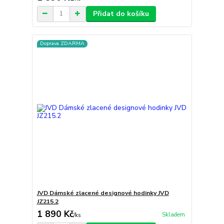
Přidat do košíku
Doprava ZDARMA
JVD Dámské zlacené designové hodinky JVD
JZ215.2
1 890 Kč
Skladem
/
ks