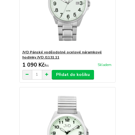
JVD Pánské voděodolné ocelové náramkové
hodinky JVD J1131.11
1 090 Kč
Skladem
/
ks
Přidat do košíku