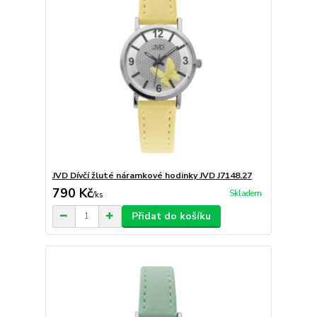
JVD Dívčí žluté náramkové hodinky JVD J7148.27
790 Kč
Skladem
/
ks
Přidat do košíku