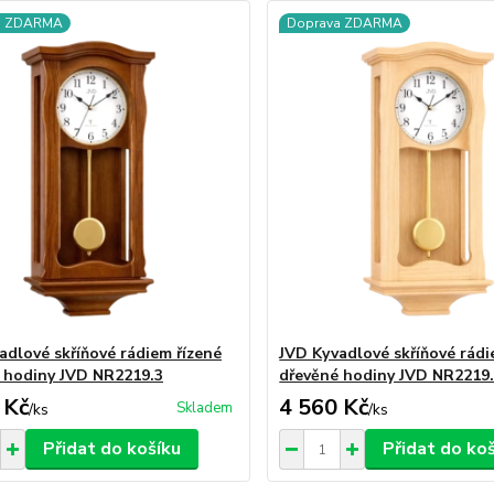
a ZDARMA
Doprava ZDARMA
adlové skříňové rádiem řízené
JVD Kyvadlové skříňové rádi
 hodiny JVD NR2219.3
dřevěné hodiny JVD NR2219
 Kč
4 560 Kč
Skladem
/
ks
/
ks
Přidat do košíku
Přidat do ko