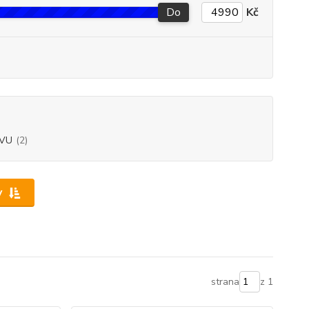
Do
Kč
VU
(2)
y
strana
z 1