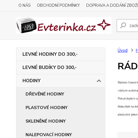
O NÁS
OBCHODNÍ PODMÍNKY
DOPRAVA A DODÁNÍ ZBOŽ
Úvod
LEVNÉ HODINY DO 300,-
RÁD
LEVNÉ BUDÍKY DO 300,-
HODINY
Rádiem řízené h
i datum automati
DŘEVĚNÉ HODINY
Pokud dojde k v
PLASTOVÉ HODINY
třeba dbát na do
absolutně přesný
SKLENĚNÉ HODINY
NALEPOVACÍ HODINY