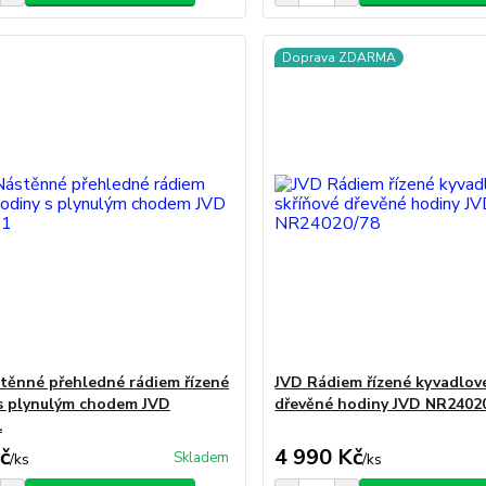
Doprava ZDARMA
těnné přehledné rádiem řízené
JVD Rádiem řízené kyvadlové
s plynulým chodem JVD
dřevěné hodiny JVD NR2402
1
č
4 990 Kč
Skladem
/
ks
/
ks