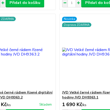
Přidat do košíku
Přidat do ko
a ZDARMA
Novinka
Doprava ZDARMA
ké černé rádiem řízené digitální
JVD Velké černé rádiem řízen
JVD DH9363.2
hodiny JVD DH9363.1
 Kč
1 690 Kč
Skladem
/
ks
/
ks