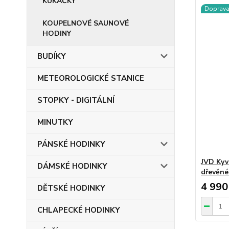
KUKAČKY
Doprav
KOUPELNOVÉ SAUNOVÉ
HODINY
BUDÍKY
METEOROLOGICKÉ STANICE
STOPKY - DIGITÁLNÍ
MINUTKY
PÁNSKÉ HODINKY
JVD Kyv
DÁMSKÉ HODINKY
dřevěné
4 990
DĚTSKÉ HODINKY
CHLAPECKÉ HODINKY