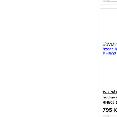
JVD Nás
hodiny 
RH502.
795 K