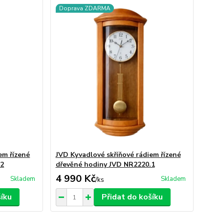
Doprava ZDARMA
em řízené
JVD Kyvadlové skříňové rádiem řízené
.2
dřevěné hodiny JVD NR2220.1
4 990 Kč
Skladem
Skladem
/
ks
šíku
Přidat do košíku