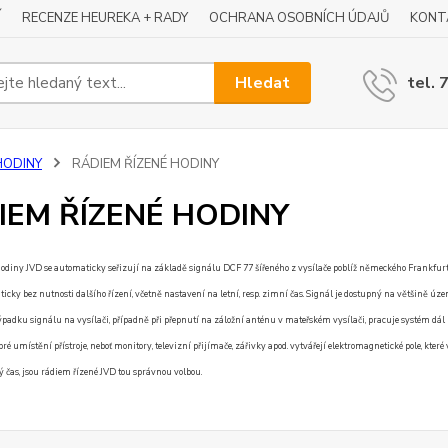
Í
RECENZE HEUREKA + RADY
OCHRANA OSOBNÍCH ÚDAJŮ
KONT
Hledat
tel. 
HODINY
RÁDIEM ŘÍZENÉ HODINY
IEM ŘÍZENÉ HODINY
odiny JVD se automaticky seřizují na základě signálu DCF 77 šířeného z vysílače poblíž německého Frankfurt
cky bez nutnosti dalšího řízení, včetně nastavení na letní, resp. zimní čas. Signál je dostupný na většině úze
ýpadku signálu na vysílači, případně při přepnutí na záložní anténu v mateřském vysílači, pracuje systém dá
bré umístění přístroje, neboť monitory, televizní přijímače, zářivky apod. vytvářejí elektromagnetické pole, kt
 čas, jsou rádiem řízené JVD tou správnou volbou.