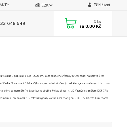
AKTY
Přihlášení
CZK
0
ks
733 648 549
za
0,00 Kč
u v okruhu přibližně 1500 – 2000 km. Takto označené výrobky JVD se seřídí na správný čas
mí Česka, Slovenska i Polska. Výhodou je absolutně přesný chod, který je neustále synchronizován.
l na principu normálního bateriového strojku. Po koupi hodin JVD řízených signálem DCF 77 je
eré ve svém blízkém okolí ruší ostatní signály včetně nosného signálu DCF 77. Chcete-li mít doma