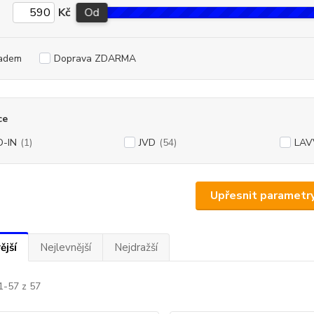
Kč
Od
adem
Doprava ZDARMA
ce
-IN
(1)
JVD
(54)
LAV
Upřesnit parametr
ější
Nejlevnější
Nejdražší
1-57 z 57