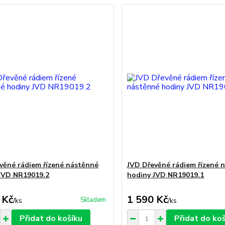
věné rádiem řízené nástěnné
JVD Dřevěné rádiem řízené 
JVD NR19019.2
hodiny JVD NR19019.1
 Kč
1 590 Kč
Skladem
/
ks
/
ks
Přidat do košíku
Přidat do ko