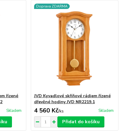
Doprava ZDARMA
em řízené
JVD Kyvadlové skříňové rádiem řízené
.2
dřevěné hodiny JVD NR2219.1
4 560 Kč
Skladem
Skladem
/
ks
šíku
Přidat do košíku