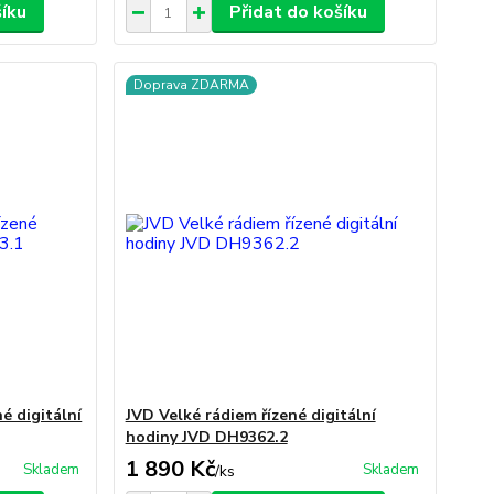
šíku
Přidat do košíku
Doprava ZDARMA
é digitální
JVD Velké rádiem řízené digitální
hodiny JVD DH9362.2
1 890 Kč
Skladem
Skladem
/
ks