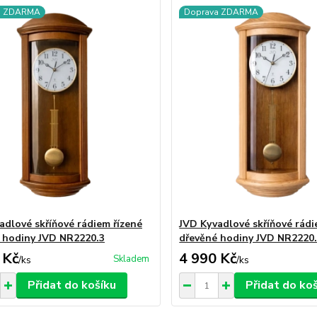
a ZDARMA
Doprava ZDARMA
adlové skříňové rádiem řízené
JVD Kyvadlové skříňové rádi
 hodiny JVD NR2220.3
dřevěné hodiny JVD NR2220
 Kč
4 990 Kč
Skladem
/
ks
/
ks
Přidat do košíku
Přidat do ko