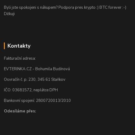
Byli jste spokojeni s nákupem? Podpora pres krypto :) BTC forever :-)
Děkuji
Kontakty
Fakturační adresa:
EVTERINKA.CZ - Bohumila Budínová
Osvračín č. p. 230, 345 61 Staňkov
IČO: 03681572, neplátce DPH
Bankovní spojení: 2800720013/2010
Odesíláme přes: