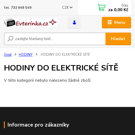
0
ks
CZK
tel. 733 648 549
za
0,00 Kč
Menu
Hledat
Úvod
HODINY
HODINY DO ELEKTRICKÉ SÍTĚ
HODINY DO ELEKTRICKÉ SÍTĚ
V této kategorii nebylo nalezeno žádné zboží.
Informace pro zákazníky