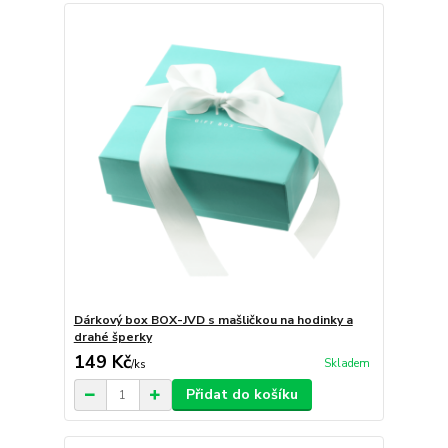
Dárkový box BOX-JVD s mašličkou na hodinky a
drahé šperky
149 Kč
Skladem
/
ks
Přidat do košíku