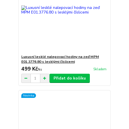
Luxusní lesklé nalepovací hodiny na zeď MPM
E01.3776.80 s lesklými číslicemi
499 Kč
Skladem
/
ks
Přidat do košíku
Novinka