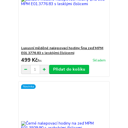
Luxusní měděné nalepovací hodiny $na zeď MPM
E01.3776.83 s lesklými číslicemi
499 Kč
Skladem
/
ks
Přidat do košíku
Novinka