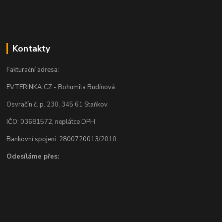
Kontakty
Fakturační adresa:
EVTERINKA.CZ - Bohumila Budínová
Osvračín č. p. 230, 345 61 Staňkov
IČO: 03681572, neplátce DPH
Bankovní spojení: 2800720013/2010
Odesíláme přes: