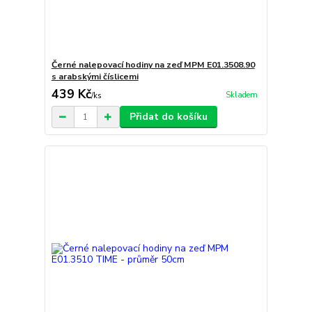
Černé nalepovací hodiny na zeď MPM E01.3508.90
s arabskými číslicemi
439 Kč
Skladem
/
ks
Přidat do košíku