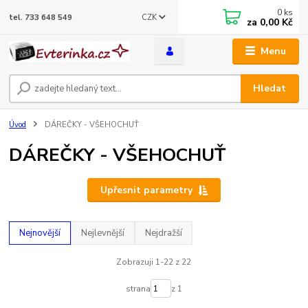
0
ks
CZK
tel. 733 648 549
za
0,00 Kč
Menu
Hledat
Úvod
DÁREČKY - VŠEHOCHUŤ
DÁREČKY - VŠEHOCHUŤ
Upřesnit parametry
Nejnovější
Nejlevnější
Nejdražší
Zobrazuji 1-22 z 22
strana
z 1