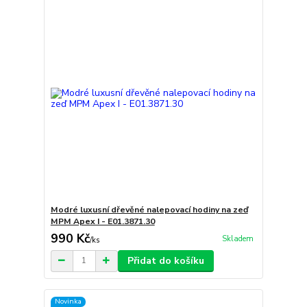
Modré luxusní dřevěné nalepovací hodiny na zeď
MPM Apex I - E01.3871.30
990 Kč
Skladem
/
ks
Přidat do košíku
Novinka