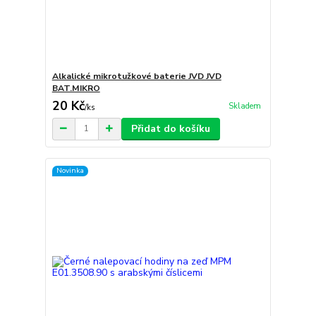
Alkalické mikrotužkové baterie JVD JVD
BAT.MIKRO
20 Kč
Skladem
/
ks
Přidat do košíku
Novinka