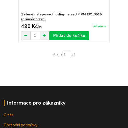
Zelené nalepovací hodiny na zeď MPM E01.3515
(průměr 60cm)
490 Kč
Skladem
/
ks
Přidat do košíku
strana
z 1
Informace pro zákazníky
O nás
Obchodní podmínky