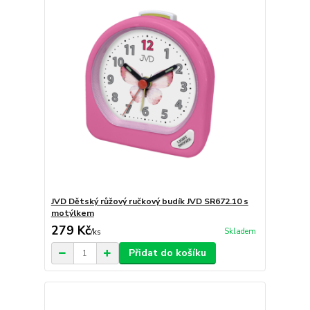
JVD Dětský růžový ručkový budík JVD SR672.10 s
motýlkem
279 Kč
Skladem
/
ks
Přidat do košíku