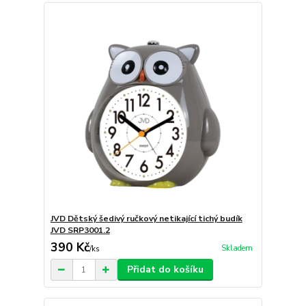
JVD Dětský šedivý ručkový netikající tichý budík
JVD SRP3001.2
390 Kč
Skladem
/
ks
Přidat do košíku