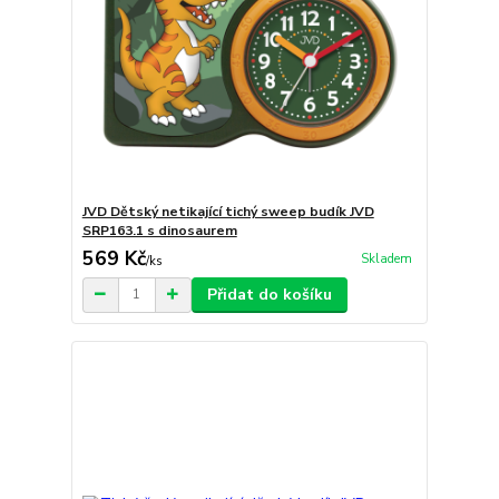
JVD Dětský netikající tichý sweep budík JVD
SRP163.1 s dinosaurem
569 Kč
Skladem
/
ks
Přidat do košíku