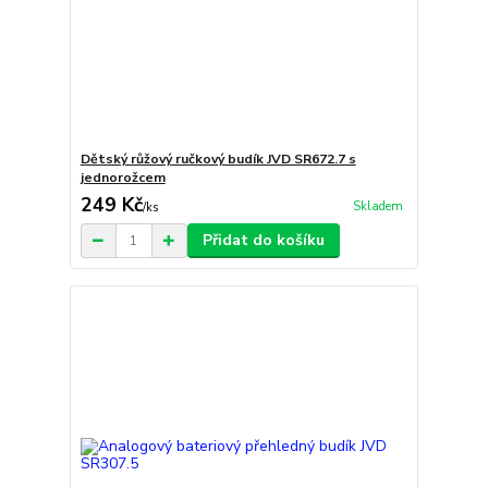
Dětský růžový ručkový budík JVD SR672.7 s
jednorožcem
249 Kč
Skladem
/
ks
Přidat do košíku