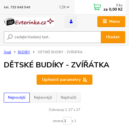
0
ks
CZK
tel. 733 648 549
za
0,00 Kč
Menu
Hledat
Úvod
BUDÍKY
DĚTSKÉ BUDÍKY - ZVÍŘÁTKA
DĚTSKÉ BUDÍKY - ZVÍŘÁTKA
Upřesnit parametry
Nejnovější
Nejlevnější
Nejdražší
Zobrazuji 1-27 z 27
strana
z 1