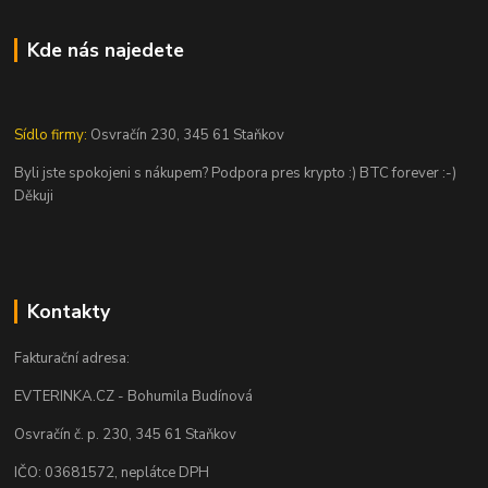
Kde nás najedete
Sídlo firmy:
Osvračín 230, 345 61 Staňkov
Byli jste spokojeni s nákupem? Podpora pres krypto :) BTC forever :-)
Děkuji
Kontakty
Fakturační adresa:
EVTERINKA.CZ - Bohumila Budínová
Osvračín č. p. 230, 345 61 Staňkov
IČO: 03681572, neplátce DPH