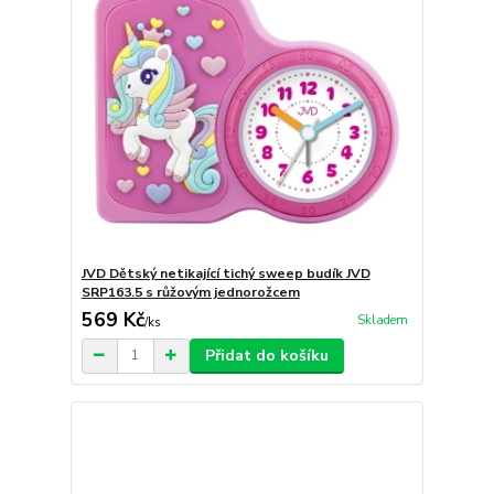
JVD Dětský netikající tichý sweep budík JVD
SRP163.5 s růžovým jednorožcem
569 Kč
Skladem
/
ks
Přidat do košíku