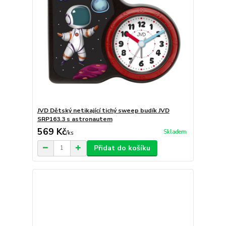
JVD Dětský netikající tichý sweep budík JVD
SRP163.3 s astronautem
569 Kč
Skladem
/
ks
Přidat do košíku