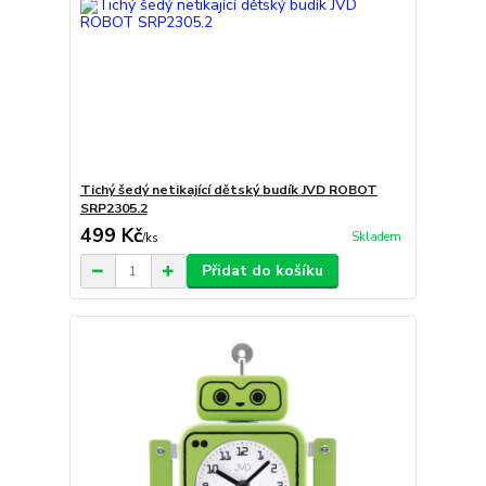
Tichý šedý netikající dětský budík JVD ROBOT
SRP2305.2
499 Kč
Skladem
/
ks
Přidat do košíku