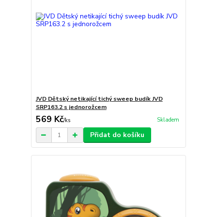
JVD Dětský netikající tichý sweep budík JVD
SRP163.2 s jednorožcem
569 Kč
Skladem
/
ks
Přidat do košíku