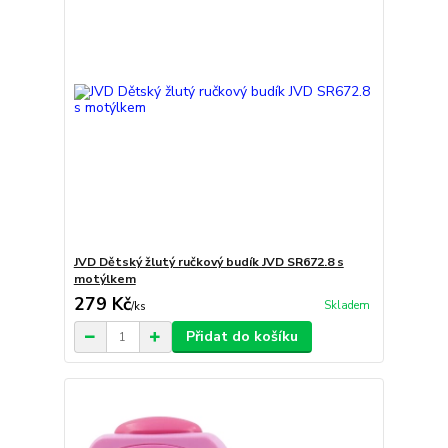
JVD Dětský žlutý ručkový budík JVD SR672.8 s
motýlkem
279 Kč
Skladem
/
ks
Přidat do košíku