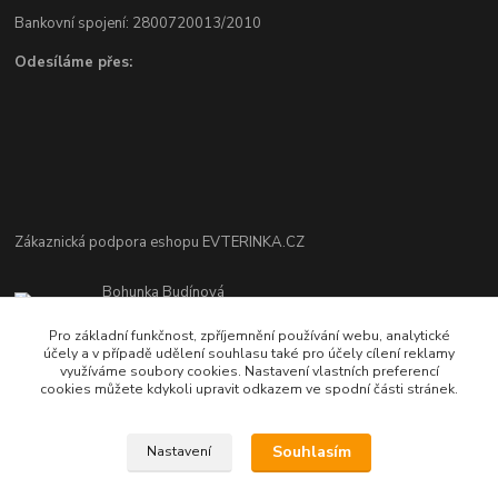
Bankovní spojení: 2800720013/2010
Odesíláme přes:
Zákaznická podpora eshopu EVTERINKA.CZ
Bohunka Budínová
tel. 733 648 549
Pro základní funkčnost, zpříjemnění používání webu, analytické
(Po-Pá - 9:00-17:00hod, So 8:00-12:00hod)
účely a v případě udělení souhlasu také pro účely cílení reklamy
využíváme soubory cookies. Nastavení vlastních preferencí
obchod@evterinka.cz
cookies můžete kdykoli upravit odkazem ve spodní části stránek.
Souhlasím
Nastavení