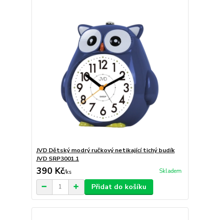
JVD Dětský modrý ručkový netikající tichý budík
JVD SRP3001.1
390 Kč
Skladem
/
ks
Přidat do košíku