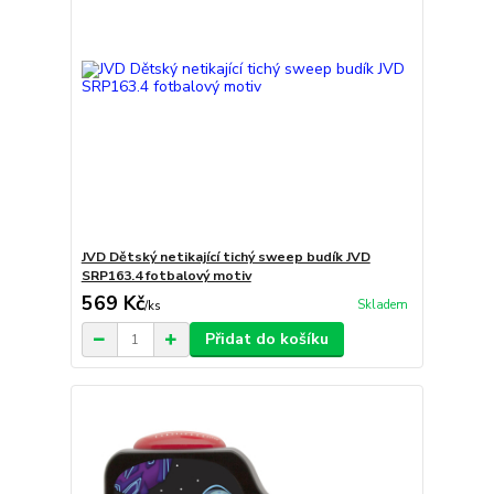
JVD Dětský netikající tichý sweep budík JVD
SRP163.4 fotbalový motiv
569 Kč
Skladem
/
ks
Přidat do košíku