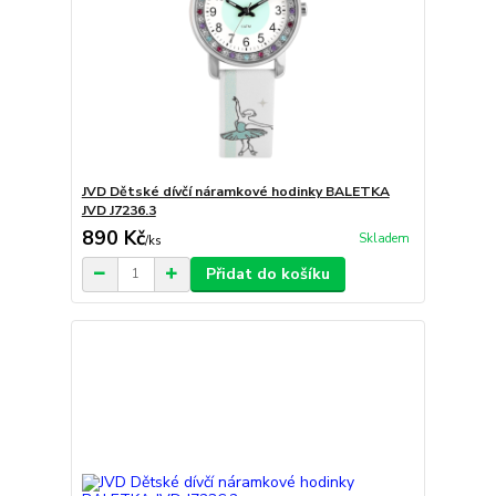
JVD Dětské dívčí náramkové hodinky BALETKA
JVD J7236.3
890 Kč
Skladem
/
ks
Přidat do košíku