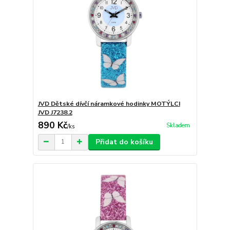
JVD Dětské dívčí náramkové hodinky MOTÝLCI
JVD J7238.2
890 Kč
Skladem
/
ks
Přidat do košíku