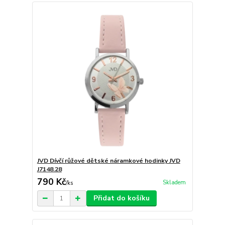
JVD Dívčí růžové dětské náramkové hodinky JVD
J7148.28
790 Kč
Skladem
/
ks
Přidat do košíku