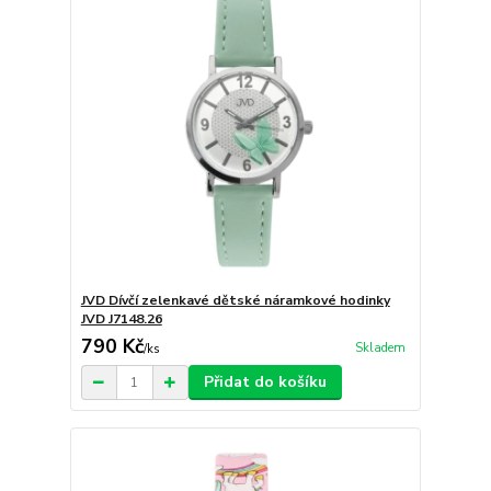
JVD Dívčí zelenkavé dětské náramkové hodinky
JVD J7148.26
790 Kč
Skladem
/
ks
Přidat do košíku