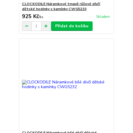
CLOCKODILE Náramkové tmavě růžové dívčí
dětské hodinky s kamínky CWG5233
925 Kč
Skladem
/
ks
Přidat do košíku
CLOCKODILE Náramkové bílé dívčí dětské