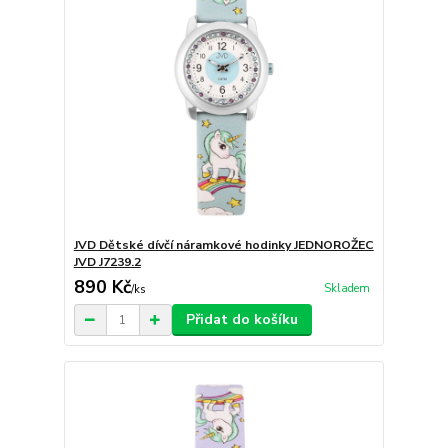
JVD Dětské dívčí náramkové hodinky JEDNOROŽEC
JVD J7239.2
890 Kč
Skladem
/
ks
Přidat do košíku