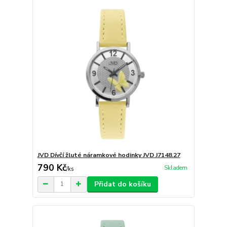
JVD Dívčí žluté náramkové hodinky JVD J7148.27
790 Kč
Skladem
/
ks
Přidat do košíku