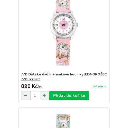
JVD Dětské dívčí náramkové hodinky JEDNOROŽEC
JVD J7239.3
890 Kč
Skladem
/
ks
Přidat do košíku