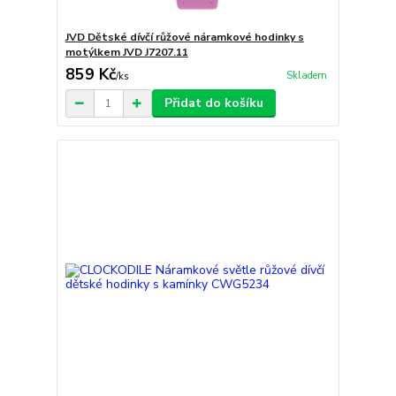
JVD Dětské dívčí růžové náramkové hodinky s
motýlkem JVD J7207.11
859 Kč
Skladem
/
ks
Přidat do košíku