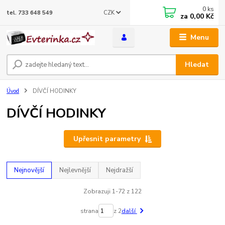
0
ks
CZK
tel. 733 648 549
za
0,00 Kč
Menu
Hledat
Úvod
DÍVČÍ HODINKY
DÍVČÍ HODINKY
Upřesnit parametry
Nejnovější
Nejlevnější
Nejdražší
Zobrazuji 1-72 z 122
strana
z 2
další