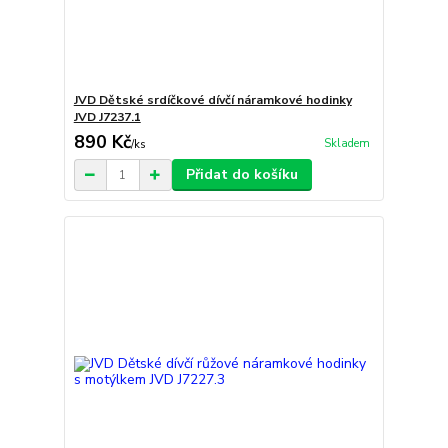
JVD Dětské srdíčkové dívčí náramkové hodinky
JVD J7237.1
890 Kč
Skladem
/
ks
Přidat do košíku