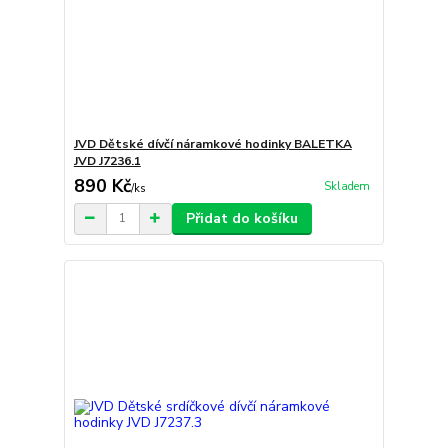
JVD Dětské dívčí náramkové hodinky BALETKA
JVD J7236.1
890 Kč
Skladem
/
ks
Přidat do košíku