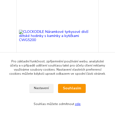
Pro základní funkčnost, zpříjemnění používání webu, analytické
účely a v případě udělení souhlasu také pro účely cílení reklamy
využíváme soubory cookies. Nastavení vlastních preferencí
cookies můžete kdykoli upravit odkazem ve spodní části stránek.
CLOCKODILE Náramkové tyrkysové dívčí dětské
hodinky s kamínky a kytičkami CWG5200
965 Kč
Souhlasím
Nastavení
Skladem
/
ks
Přidat do košíku
Souhlas můžete odmítnout
zde
.