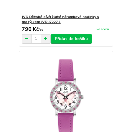
JVD Dětské dívčí žluté náramkové hodinky s
motýlkem JVD J7227.1
790 Kč
Skladem
/
ks
Přidat do košíku