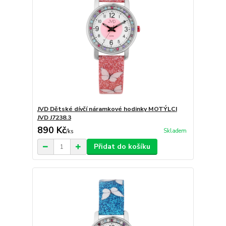
JVD Dětské dívčí náramkové hodinky MOTÝLCI
JVD J7238.3
890 Kč
Skladem
/
ks
Přidat do košíku