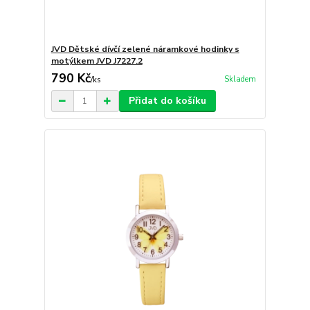
JVD Dětské dívčí zelené náramkové hodinky s
motýlkem JVD J7227.2
790 Kč
Skladem
/
ks
Přidat do košíku