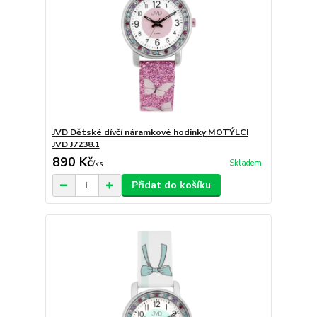
JVD Dětské dívčí náramkové hodinky MOTÝLCI
JVD J7238.1
890 Kč
Skladem
/
ks
Přidat do košíku