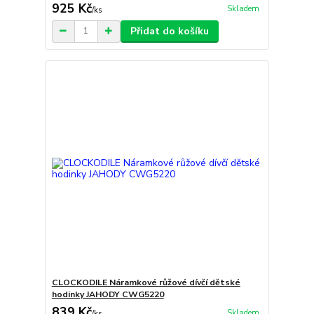
925 Kč
Skladem
/
ks
Přidat do košíku
CLOCKODILE Náramkové růžové dívčí dětské
hodinky JAHODY CWG5220
839 Kč
Skladem
/
ks