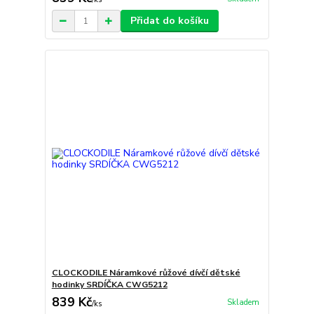
Přidat do košíku
CLOCKODILE Náramkové růžové dívčí dětské
hodinky SRDÍČKA CWG5212
839 Kč
Skladem
/
ks