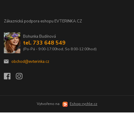
Zákaznická podpora eshopu EVTERINKA.CZ
Bohunka Budínová
tel. 733 648 549
(Po-Pá - 9:00-17:00hod, So 8:00-12:00hod)
obchod@evterinka.cz
Vytvořeno na
Eshop-rychle.cz