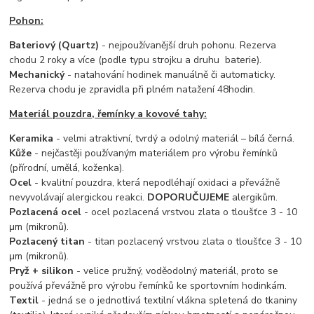
Pohon:
Bateriový (Quartz)
- nejpoužívanější druh pohonu. Rezerva
chodu 2 roky a více (podle typu strojku a druhu baterie).
Mechanický
- natahování hodinek manuálně či automaticky.
Rezerva chodu je zpravidla při plném natažení 48hodin.
Materiál pouzdra, řemínky a kovové tahy:
Keramika
- velmi atraktivní, tvrdý a odolný materiál – bílá černá.
Kůže
- nejčastěji používaným materiálem pro výrobu řemínků
(přírodní, umělá, koženka).
Ocel
- kvalitní pouzdra, která nepodléhají oxidaci a převážně
nevyvolávají alergickou reakci.
DOPORUČUJEME
alergikům.
Pozlacená ocel
- ocel pozlacená vrstvou zlata o tloušťce 3 - 10
μm (mikronů).
Pozlacený titan
- titan pozlacený vrstvou zlata o tloušťce 3 - 10
μm (mikronů).
Pryž + silikon
- velice pružný, voděodolný materiál, proto se
používá převážně pro výrobu řemínků ke sportovním hodinkám.
Textil
- jedná se o jednotlivá textilní vlákna spletená do tkaniny