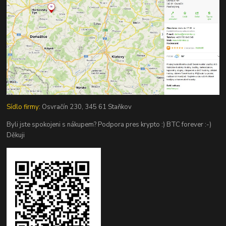
Sídlo firmy:
Osvračín 230, 345 61 Staňkov
Byli jste spokojeni s nákupem? Podpora pres krypto :) BTC forever :-)
Děkuji