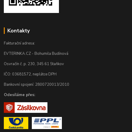
Kontakty
Fakturační adresa:
EVTERINKA.CZ - Bohumila Budínová
Osvračín č. p. 230, 345 61 Staňkov
IČO: 03681572, neplátce DPH
Bankovní spojení: 2800720013/2010
Odesíláme přes: