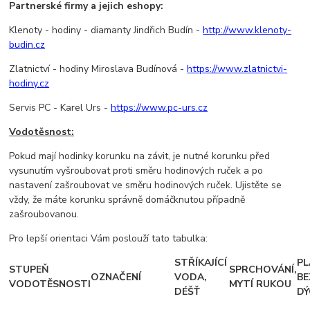
Partnerské firmy a jejich eshopy:
Klenoty - hodiny - diamanty Jindřich Budín -
http://www.klenoty-
budin.cz
Zlatnictví - hodiny Miroslava Budínová -
https://www.zlatnictvi-
hodiny.cz
Servis PC - Karel Urs -
https://www.pc-urs.cz
Vodotěsnost:
Pokud mají hodinky korunku na závit, je nutné korunku před
vysunutím vyšroubovat proti směru hodinových ruček a po
nastavení zašroubovat ve směru hodinových ruček. Ujistěte se
vždy, že máte korunku správně domáčknutou případně
zašroubovanou.
Pro lepší orientaci Vám poslouží tato tabulka:
STŘÍKAJÍCÍ
PL
STUPEŇ
SPRCHOVÁNÍ,
OZNAČENÍ
VODA,
BE
VODOTĚSNOSTI
MYTÍ RUKOU
DÉŠŤ
DÝ