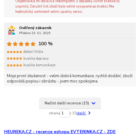
Objednávka mi dorazila nekompletní s odpadky uvnitř krabice,ty
uspinily Záruční list,zboží bylo volně vysypané po krabici.Na
hodinářský sortiment velmi spatny servis.
Ověřený zákazník
Přidáno 23. 01. 2025
100 %
dodací lhůta
kvalita dopravy
kvalita komunikace
Moje první zkušenost - velmi dobrá komunikace, rychlé dodání, zboží
odpovídá popisu i obrázku - jsem moc spokojena.
Načíst další recenze (15)
strana
z 15
další
HEUREKA.CZ - recenze eshopu EVTERINKA.CZ - ZDE