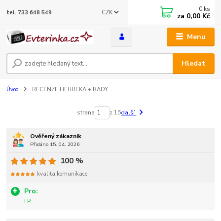
0
ks
CZK
tel. 733 648 549
za
0,00 Kč
Menu
Hledat
Úvod
RECENZE HEUREKA + RADY
strana
z 15
další
Ověřený zákazník
Přidáno 15. 04. 2026
100 %
kvalita komunikace
Pro:
LP