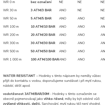
WR 0 m
bez označení
NE
NE
NE
WR 30 m
3 ATM/3 BAR
ANO
NE
NE
WR 50 m
5 ATM/5 BAR
ANO
ANO
NE
WR 100 m
10 ATM/10 BAR
ANO
ANO
A
WR 200 m
20 ATM/20 BAR
ANO
ANO
A
WR 300 m
30 ATM/30 BAR
ANO
ANO
A
WR 500 m
50 ATM/50 BAR
ANO
ANO
A
WR 1 000 m
100 ATM/100 BAR
ANO
ANO
A
WATER RESISTANT
– Hodinky s tímto nápisem by neměly vůbec
přijít do kontaktu s vodou, doporučujeme sundávat i při mytí rukou,
nádobí, déšť apod.
vodotěsnost 3ATM/BAR/30M
- Hodinky s tímto označením se
obecně pojmenovávají jako
vlhko-těsné
, měly by být odolné vůči
zvýšené vlhkosti, dešti.
Sprchování, mytí rukou též není vhodné.