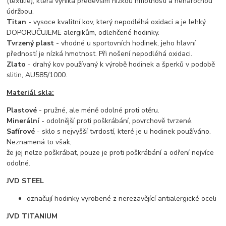
(textilie), která vyniká především nízkou hmotností a nenáročnou
údržbou.
Titan
- vysoce kvalitní kov, který nepodléhá oxidaci a je lehký.
DOPORUČUJEME alergikům, odlehčené hodinky.
Tvrzený plast
- vhodné u sportovních hodinek, jeho hlavní
předností je nízká hmotnost. Při nošení nepodléhá oxidaci.
Zlato
- drahý kov používaný k výrobě hodinek a šperků v podobě
slitin, AU585/1000.
Materiál skla:
Plastové
- pružné, ale méně odolné proti otěru.
Minerální
- odolnější proti poškrábání, povrchově tvrzené.
Safírové
- sklo s nejvyšší tvrdostí, které je u hodinek používáno.
Neznamená to však,
že jej nelze poškrábat, pouze je proti poškrábání a odření nejvíce
odolné.
JVD STEEL
označují hodinky vyrobené z nerezavějící antialergické oceli
JVD TITANIUM