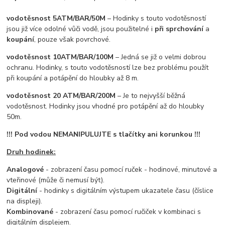
vodotěsnost 5ATM/BAR/50M
– Hodinky s touto vodotěsností
jsou již více odolné vůči vodě, jsou použitelné i
při sprchování
a
koupání
, pouze však povrchové.
vodotěsnost 10ATM/BAR/100M
– Jedná se již o velmi dobrou
ochranu. Hodinky, s touto vodotěsností lze bez problému použít
při koupání a potápění do hloubky až 8 m.
v
odotěsnost 20 ATM/BAR/200M
– Je to nejvyšší běžná
vodotěsnost. Hodinky jsou vhodné pro potápění až do hloubky
50m.
!!! Pod vodou NEMANIPULUJTE s tlačítky ani korunkou !!!
Druh hodinek:
Analogové
- zobrazení času pomocí ruček - hodinové, minutové a
vteřinové (může či nemusí být).
Digitální
- hodinky s digitálním výstupem ukazatele času (číslice
na displeji).
Kombinované
- zobrazení času pomocí ručiček v kombinaci s
digitálním displejem.