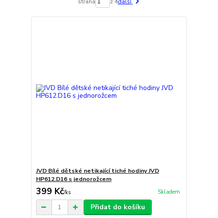
strana
z 4
další
JVD Bílé dětské netikající tiché hodiny JVD
HP612.D16 s jednorožcem
399 Kč
Skladem
/
ks
Přidat do košíku