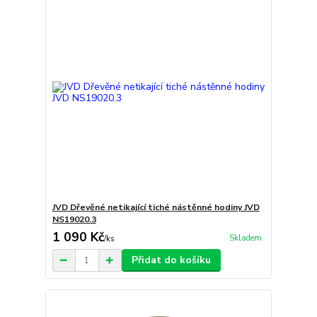
JVD Dřevěné netikající tiché nástěnné hodiny JVD
NS19020.3
1 090 Kč
Skladem
/
ks
Přidat do košíku