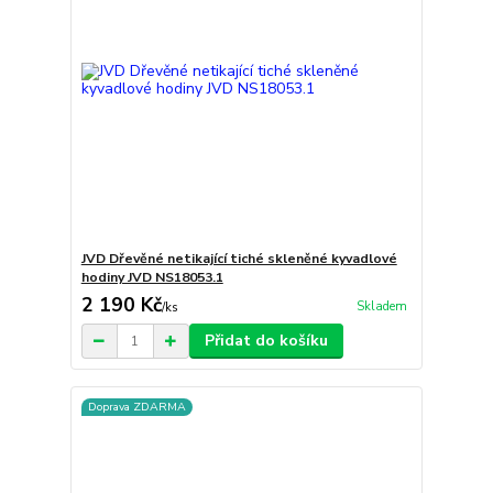
JVD Dřevěné netikající tiché skleněné kyvadlové
hodiny JVD NS18053.1
2 190 Kč
Skladem
/
ks
Přidat do košíku
Doprava ZDARMA