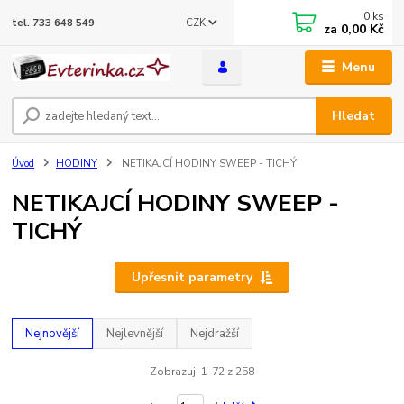
0
ks
CZK
tel. 733 648 549
za
0,00 Kč
Menu
Hledat
Úvod
HODINY
NETIKAJCÍ HODINY SWEEP - TICHÝ
NETIKAJCÍ HODINY SWEEP -
TICHÝ
Upřesnit parametry
Nejnovější
Nejlevnější
Nejdražší
Zobrazuji 1-72 z 258