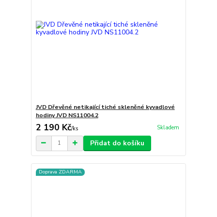
JVD Dřevěné netikající tiché skleněné kyvadlové
hodiny JVD NS11004.2
2 190 Kč
Skladem
/
ks
Přidat do košíku
Doprava ZDARMA