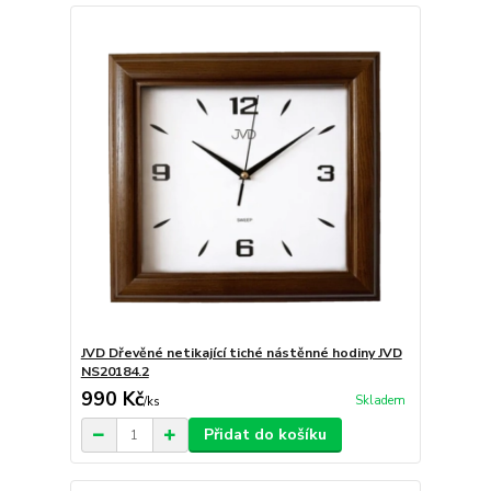
JVD Dřevěné netikající tiché nástěnné hodiny JVD
NS20184.2
990 Kč
Skladem
/
ks
Přidat do košíku