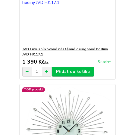
JVD Luxusní kovové nástěnné designové hodiny
JVD HJ117.1
1 390 Kč
Skladem
/
ks
Přidat do košíku
TOP produkt