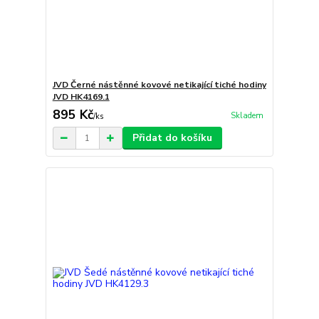
JVD Černé nástěnné kovové netikající tiché hodiny
JVD HK4169.1
895 Kč
Skladem
/
ks
Přidat do košíku