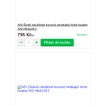
JVD Šedé nástěnné kovové netikající tiché hodiny
JVD HK4129.3
795 Kč
Skladem
/
ks
Přidat do košíku