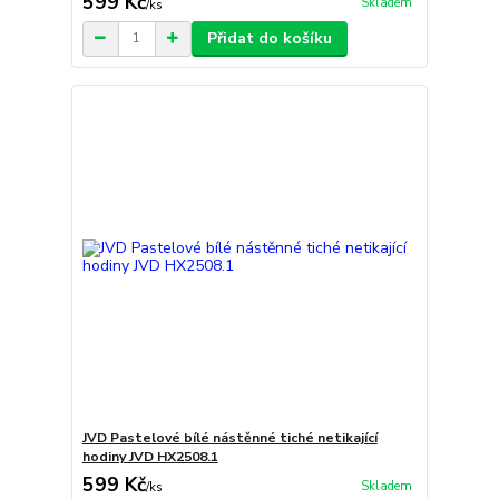
599 Kč
Skladem
/
ks
Přidat do košíku
JVD Pastelové bílé nástěnné tiché netikající
hodiny JVD HX2508.1
599 Kč
Skladem
/
ks