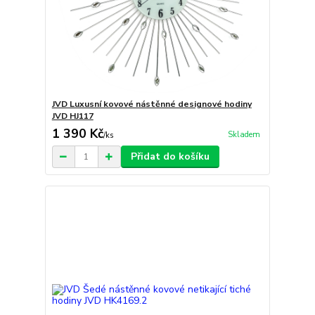
JVD Luxusní kovové nástěnné designové hodiny
JVD HJ117
1 390 Kč
Skladem
/
ks
Přidat do košíku