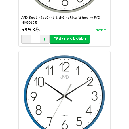
JVD Šedá nástěnné tiché netikající hodiny JVD
HX8016.5
599 Kč
Skladem
/
ks
Přidat do košíku