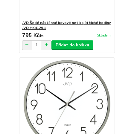
JVD Šedé nástěnné kovové netikající tiché hodiny
JVD HK4129.1
795 Kč
Skladem
/
ks
Přidat do košíku