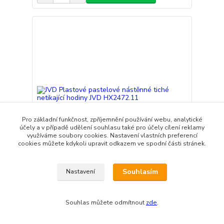
Pro základní funkčnost, zpříjemnění používání webu, analytické
účely a v případě udělení souhlasu také pro účely cílení reklamy
využíváme soubory cookies. Nastavení vlastních preferencí
cookies můžete kdykoli upravit odkazem ve spodní části stránek.
Souhlasím
Nastavení
JVD Plastové pastelové nástěnné tiché netikající
hodiny JVD HX2472.11
599 Kč
Skladem
/
ks
Souhlas můžete odmítnout
zde
.
Přidat do košíku