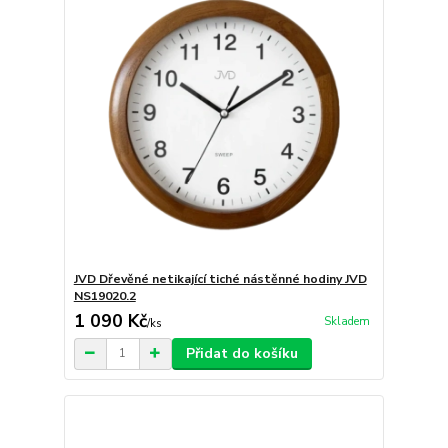
JVD Dřevěné netikající tiché nástěnné hodiny JVD
NS19020.2
1 090 Kč
Skladem
/
ks
Přidat do košíku