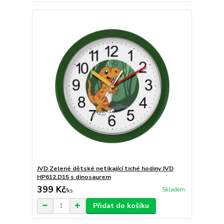
JVD Zelené dětské netikající tiché hodiny JVD
HP612.D15 s dinosaurem
399 Kč
Skladem
/
ks
Přidat do košíku