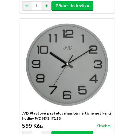
Přidat do košíku
JVD Plastové pastelové nástěnné tiché netikající
hodiny JVD HX2472.13
599 Kč
Skladem
/
ks