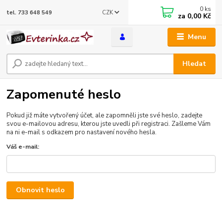
0
ks
CZK
tel. 733 648 549
za
0,00 Kč
Menu
Hledat
Zapomenuté heslo
Pokud již máte vytvořený účet, ale zapomněli jste své heslo, zadejte
svou e-mailovou adresu, kterou jste uvedli při registraci. Zašleme Vám
na ni e-mail s odkazem pro nastavení nového hesla.
Váš e-mail:
Obnovit heslo