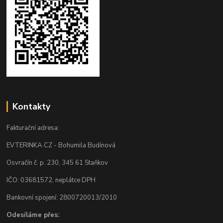
Kontakty
Fakturační adresa:
EVTERINKA.CZ - Bohumila Budínová
Osvračín č. p. 230, 345 61 Staňkov
IČO: 03681572, neplátce DPH
Bankovní spojení: 2800720013/2010
Odesíláme přes: