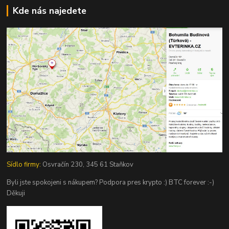
Kde nás najedete
Sídlo firmy:
Osvračín 230, 345 61 Staňkov
Byli jste spokojeni s nákupem? Podpora pres krypto :) BTC forever :-)
Děkuji