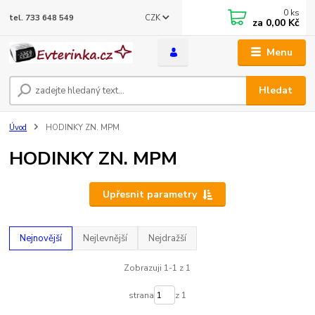
0
ks
CZK
tel. 733 648 549
za
0,00 Kč
Menu
Hledat
Úvod
HODINKY ZN. MPM
HODINKY ZN. MPM
Upřesnit parametry
Nejnovější
Nejlevnější
Nejdražší
Zobrazuji 1-1 z 1
strana
z 1