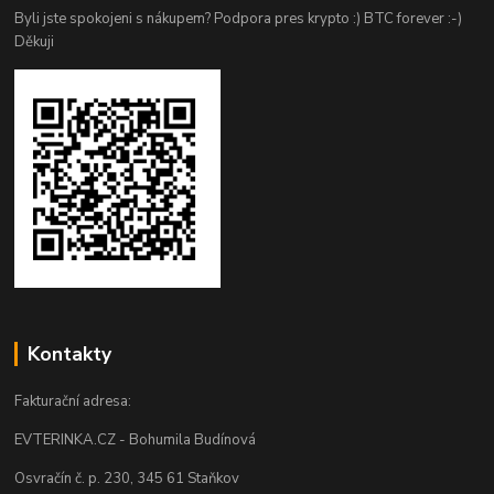
Byli jste spokojeni s nákupem? Podpora pres krypto :) BTC forever :-)
Děkuji
Kontakty
Fakturační adresa:
EVTERINKA.CZ - Bohumila Budínová
Osvračín č. p. 230, 345 61 Staňkov