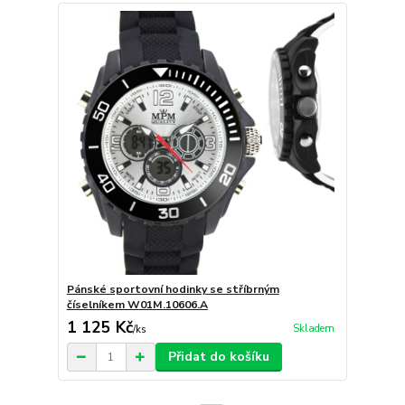
Pánské sportovní hodinky se stříbrným
číselníkem W01M.10606.A
1 125 Kč
Skladem
/
ks
Přidat do košíku