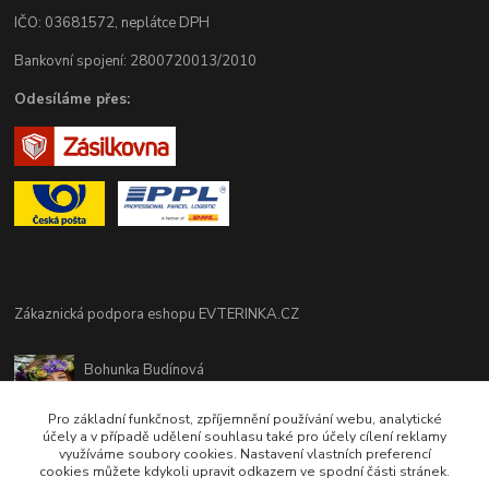
IČO: 03681572, neplátce DPH
Bankovní spojení: 2800720013/2010
Odesíláme přes:
Zákaznická podpora eshopu EVTERINKA.CZ
Bohunka Budínová
tel. 733 648 549
(Po-Pá - 9:00-17:00hod, So 8:00-12:00hod)
Pro základní funkčnost, zpříjemnění používání webu, analytické
účely a v případě udělení souhlasu také pro účely cílení reklamy
využíváme soubory cookies. Nastavení vlastních preferencí
obchod@evterinka.cz
cookies můžete kdykoli upravit odkazem ve spodní části stránek.