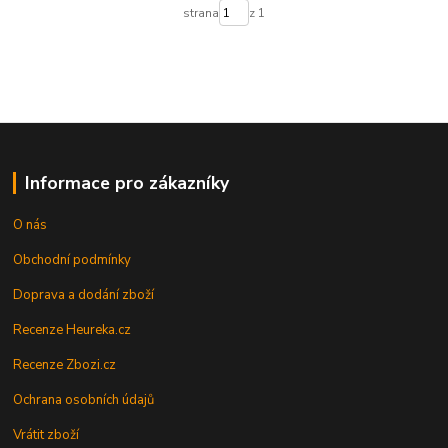
strana
z 1
Informace pro zákazníky
O nás
Obchodní podmínky
Doprava a dodání zboží
Recenze Heureka.cz
Recenze Zbozi.cz
Ochrana osobních údajů
Vrátit zboží