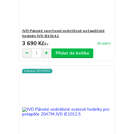
JVD Pánské sportovní vodotěsné potapěčské
hodinky JVD JE1014.1
3 690 Kč
Skladem
/
ks
Přidat do košíku
Doprava ZDARMA