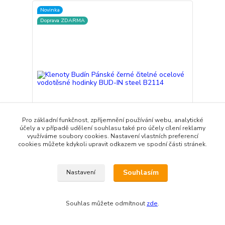
Novinka
Doprava ZDARMA
Pro základní funkčnost, zpříjemnění používání webu, analytické
účely a v případě udělení souhlasu také pro účely cílení reklamy
využíváme soubory cookies. Nastavení vlastních preferencí
cookies můžete kdykoli upravit odkazem ve spodní části stránek.
Klenoty Budín Pánské černé čitelné ocelové
vodotěsné hodinky BUD-IN steel B2114
Souhlasím
Nastavení
1 590 Kč
Skladem
Přidat do košíku
Souhlas můžete odmítnout
zde
.