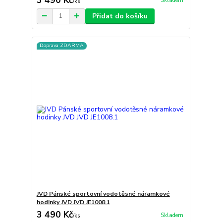
Skladem
/
ks
Přidat do košíku
Doprava ZDARMA
JVD Pánské sportovní vodotěsné náramkové
hodinky JVD JVD JE1008.1
3 490 Kč
Skladem
/
ks