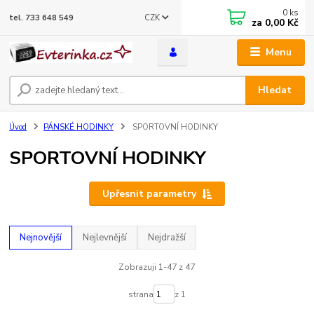
0
ks
CZK
tel. 733 648 549
za
0,00 Kč
Menu
Hledat
Úvod
PÁNSKÉ HODINKY
SPORTOVNÍ HODINKY
SPORTOVNÍ HODINKY
Upřesnit parametry
Nejnovější
Nejlevnější
Nejdražší
Zobrazuji 1-47 z 47
strana
z 1