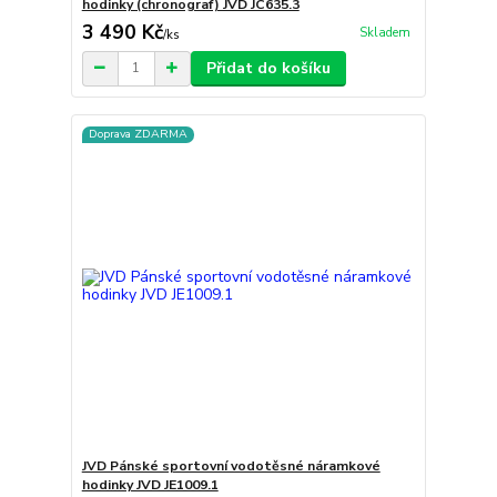
hodinky (chronograf) JVD JC635.3
3 490 Kč
Skladem
/
ks
Přidat do košíku
Doprava ZDARMA
JVD Pánské sportovní vodotěsné náramkové
hodinky JVD JE1009.1