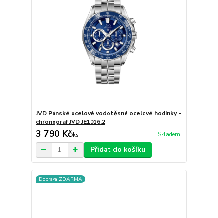
JVD Pánské ocelové vodotěsné ocelové hodinky -
chronograf JVD JE1016.2
3 790 Kč
Skladem
/
ks
Přidat do košíku
Doprava ZDARMA