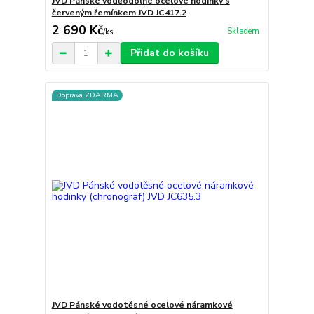
JVD Pánské voděodolné ocelové hodinky s
červeným řemínkem JVD JC417.2
2 690 Kč
Skladem
/
ks
Přidat do košíku
Doprava ZDARMA
JVD Pánské vodotěsné ocelové náramkové