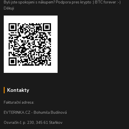
Byli jste spokojeni s nákupem? Podpora pres krypto :) BTC forever :-)
Děkuji
Kontakty
Fakturační adresa:
EVTERINKA.CZ - Bohumila Budínová
Osvračín č. p. 230, 345 61 Staňkov