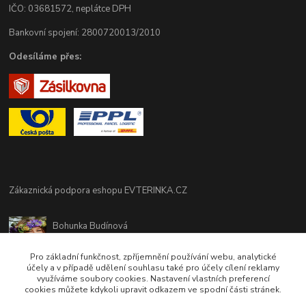
IČO: 03681572, neplátce DPH
Bankovní spojení: 2800720013/2010
Odesíláme přes:
Zákaznická podpora eshopu EVTERINKA.CZ
Bohunka Budínová
tel. 733 648 549
(Po-Pá - 9:00-17:00hod, So 8:00-12:00hod)
Pro základní funkčnost, zpříjemnění používání webu, analytické
účely a v případě udělení souhlasu také pro účely cílení reklamy
využíváme soubory cookies. Nastavení vlastních preferencí
obchod@evterinka.cz
cookies můžete kdykoli upravit odkazem ve spodní části stránek.