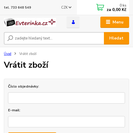
0
ks
CZK
tel. 733 648 549
za
0,00 Kč
Menu
Hledat
Úvod
Vrátit zboží
Vrátit zboží
Číslo objednávky:
E-mail: