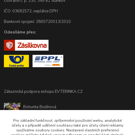
Osvračín č. p. 230, 345 61 Staňkov
IČO: 03681572, neplátce DPH
Bankovní spojení: 2800720013/2010
Odesíláme přes:
Zákaznická podpora eshopu EVTERINKA.CZ
Bohunka Budínová
tel. 733 648 549
(Po-Pá - 9:00-17:00hod, So 8:00-12:00hod)
Pro základní funkčnost, zpříjemnění používání webu, analytické
účely a v případě udělení souhlasu také pro účely cílení reklamy
využíváme soubory cookies. Nastavení vlastních preferencí
obchod@evterinka.cz