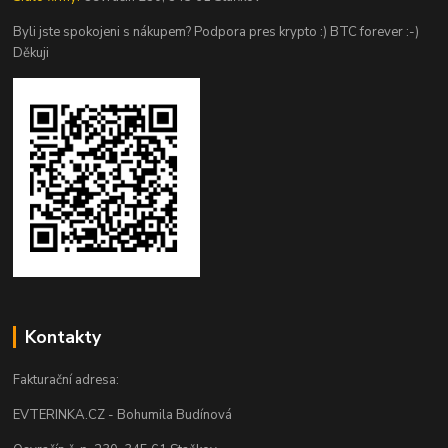
Byli jste spokojeni s nákupem? Podpora pres krypto :) BTC forever :-)
Děkuji
Kontakty
Fakturační adresa:
EVTERINKA.CZ - Bohumila Budínová