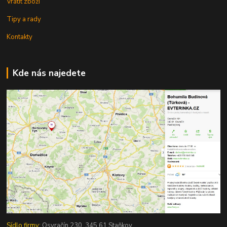
Vrátit zboží
Tipy a rady
Kontakty
Kde nás najedete
Sídlo firmy:
Osvračín 230, 345 61 Staňkov