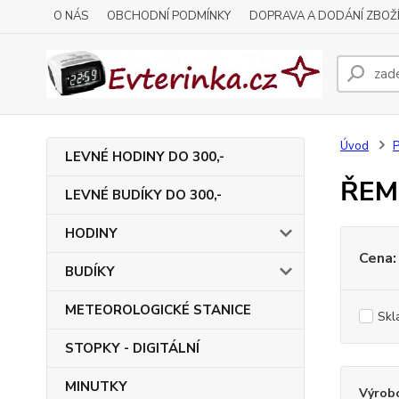
O NÁS
OBCHODNÍ PODMÍNKY
DOPRAVA A DODÁNÍ ZBOŽ
Úvod
P
LEVNÉ HODINY DO 300,-
ŘEM
LEVNÉ BUDÍKY DO 300,-
HODINY
Cena:
BUDÍKY
METEOROLOGICKÉ STANICE
Skl
STOPKY - DIGITÁLNÍ
MINUTKY
Výrob