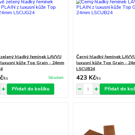
 zelený hladký řemínek LAVVU
Černý hladký řemínek LAVV
 luxusní kůže Top Grain - 24mm
luxusní kůže Top Grain - 2
4
LSCUB24
č
423 Kč
Skladem
/
ks
/
ks
Přidat do košíku
Přidat do ko