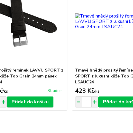
rošitý řemínek LAVVU SPORT z
Tmavě hnědý prošitý řemín
 kůže Top Grain 24mm pásek
SPORT z luxusní kůže Top 
4
LSAUC24
č
423 Kč
Skladem
/
ks
/
ks
Přidat do košíku
Přidat do ko