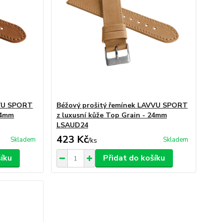
VVU SPORT
Béžový prošitý řemínek LAVVU SPORT
24mm
z luxusní kůže Top Grain - 24mm
LSAUD24
423 Kč
Skladem
Skladem
/
ks
šíku
Přidat do košíku