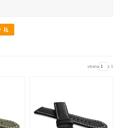
y
strana
z 1