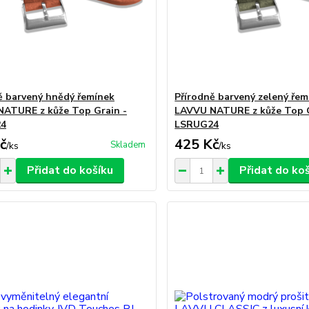
ě barvený hnědý řemínek
Přírodně barvený zelený řem
ATURE z kůže Top Grain -
LAVVU NATURE z kůže Top G
4
LSRUG24
č
425 Kč
Skladem
/
ks
/
ks
Přidat do košíku
Přidat do ko