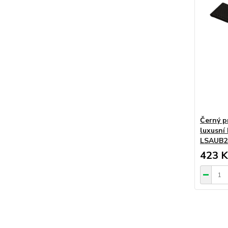
Černý p
luxusní
LSAUB2
423 K