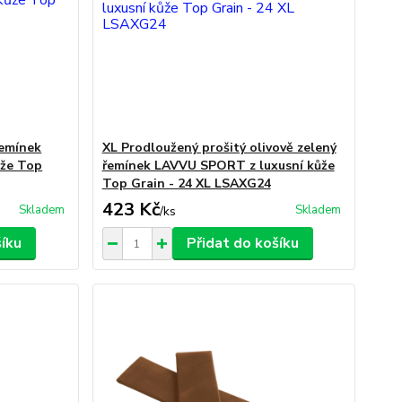
řemínek
XL Prodloužený prošitý olivově zelený
ůže Top
řemínek LAVVU SPORT z luxusní kůže
Top Grain - 24 XL LSAXG24
423 Kč
Skladem
Skladem
/
ks
šíku
Přidat do košíku