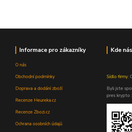
Informace pro zákazníky
Kde nás
O nás
Obchodní podmínky
Sídlo firmy:
O
Doprava a dodání zboží
Byli jste sp
pres krypto :
Recenze Heureka.cz
Recenze Zbozi.cz
Ochrana osobních údajů