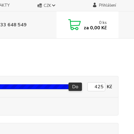
AKTY
Přihlášení
CZK
0
ks
733 648 549
za
0,00 Kč
Do
Kč