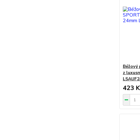
Béžový 
z luxus
LSAUF2
423 K