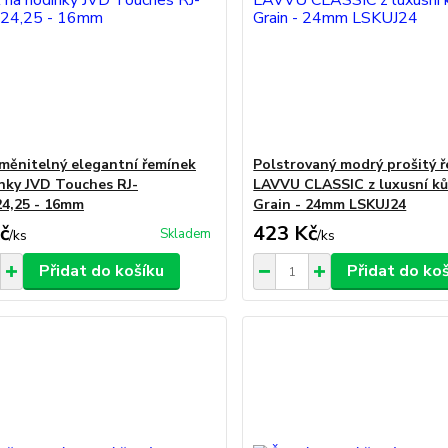
ěnitelný elegantní řemínek
Polstrovaný modrý prošitý 
nky JVD Touches RJ-
LAVVU CLASSIC z luxusní k
4,25 - 16mm
Grain - 24mm LSKUJ24
č
423 Kč
Skladem
/
ks
/
ks
Přidat do košíku
Přidat do ko