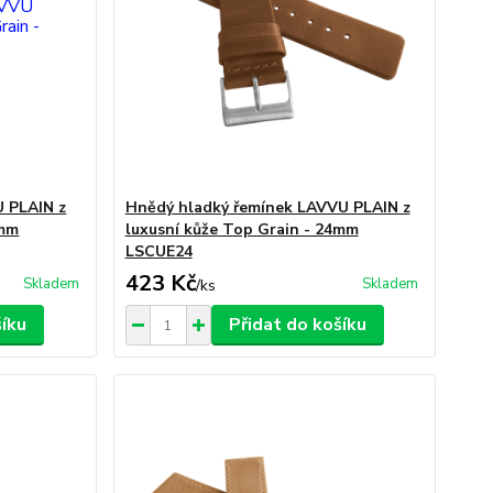
U PLAIN z
Hnědý hladký řemínek LAVVU PLAIN z
4mm
luxusní kůže Top Grain - 24mm
LSCUE24
423 Kč
Skladem
Skladem
/
ks
šíku
Přidat do košíku