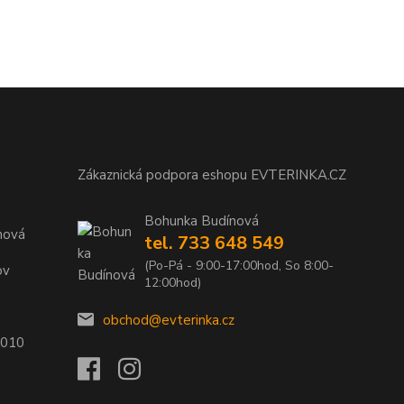
Zákaznická podpora eshopu EVTERINKA.CZ
Bohunka Budínová
nová
tel. 733 648 549
(Po-Pá - 9:00-17:00hod, So 8:00-
ov
12:00hod)
obchod@evterinka.cz
2010