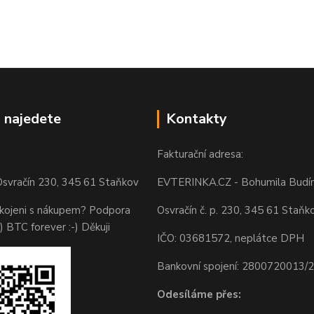
 najedete
Kontakty
Fakturační adresa:
svračín 230, 345 61 Staňkov
EVTERINKA.CZ - Bohumila Budí
okojeni s nákupem? Podpora
Osvračín č. p. 230, 345 61 Staňk
) BTC forever :-) Děkuji
IČO: 03681572, neplátce DPH
Bankovní spojení: 2800720013/
Odesíláme přes: