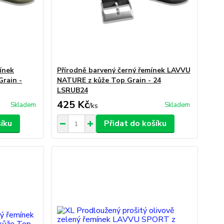
ínek
Přírodně barvený černý řemínek LAVVU
rain -
NATURE z kůže Top Grain - 24
LSRUB24
425 Kč
Skladem
Skladem
/
ks
šíku
Přidat do košíku