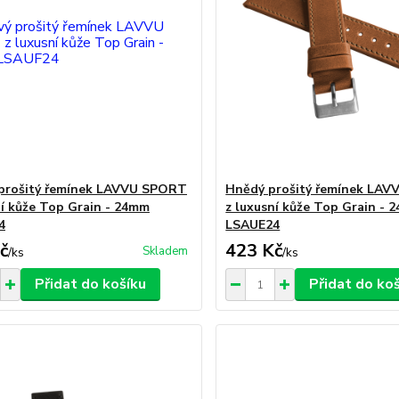
prošitý řemínek LAVVU SPORT
Hnědý prošitý řemínek LA
ní kůže Top Grain - 24mm
z luxusní kůže Top Grain - 
4
LSAUE24
č
423 Kč
Skladem
/
ks
/
ks
Přidat do košíku
Přidat do ko