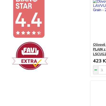
Olivově
PLAIN z
LSCUG2
423 K