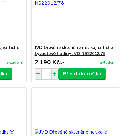
jící tiché
JVD Dřevěné skleněné netikající tiché
kyvadlové hodiny JVD NS22012/78
2 190 Kč
Skladem
Skladem
/
ks
šíku
Přidat do košíku