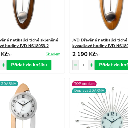
věné netikající tiché skleněné
JVD Dřevěné netikající tich
vé hodiny JVD NS18053.2
kyvadlové hodiny JVD NS18
 Kč
2 190 Kč
Skladem
/
ks
/
ks
Přidat do košíku
Přidat do ko
a ZDARMA
TOP produkt
Doprava ZDARMA