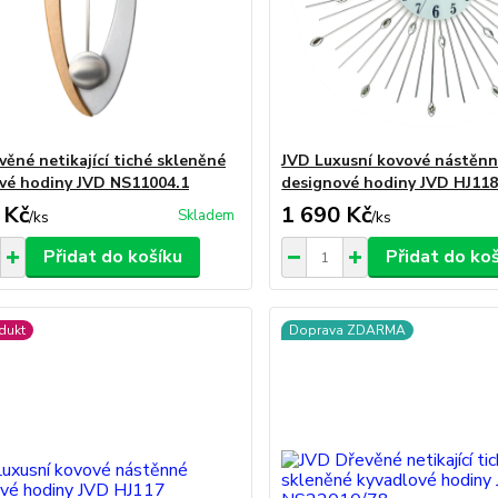
věné netikající tiché skleněné
JVD Luxusní kovové nástěn
vé hodiny JVD NS11004.1
designové hodiny JVD HJ11
 Kč
1 690 Kč
Skladem
/
ks
/
ks
Přidat do košíku
Přidat do ko
dukt
Doprava ZDARMA