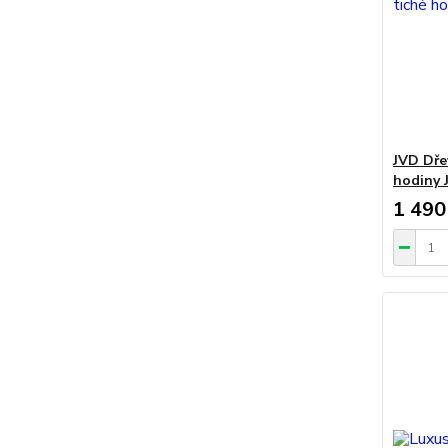
JVD Dře
hodiny 
1 490