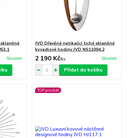
é skleněné
JVD Dřevěné netikající tiché skleněné
053.1
kyvadlové hodiny JVD NS11004.2
2 190 Kč
Skladem
Skladem
/
ks
šíku
Přidat do košíku
TOP produkt