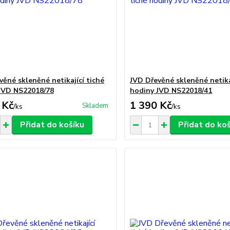
věné skleněné netikající tiché
JVD Dřevěné skleněné netika
JVD NS22018/78
hodiny JVD NS22018/41
 Kč
1 390 Kč
Skladem
/
ks
/
ks
Přidat do košíku
Přidat do ko