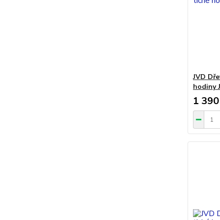
JVD Dře
hodiny 
1 390