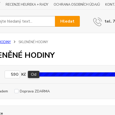
Í
RECENZE HEUREKA + RADY
OCHRANA OSOBNÍCH ÚDAJŮ
KONT
Hledat
tel. 
HODINY
SKLENĚNÉ HODINY
ENĚNÉ HODINY
Kč
Od
adem
Doprava ZDARMA
ce