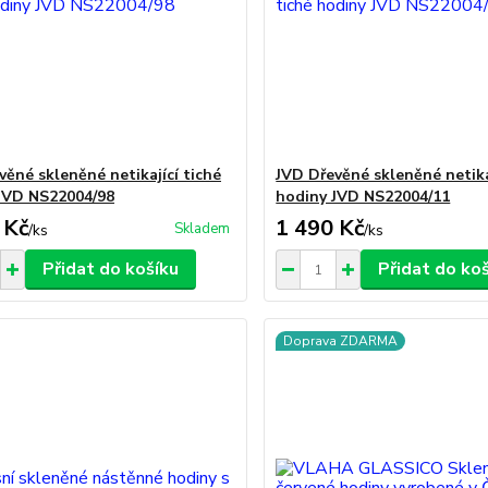
věné skleněné netikající tiché
JVD Dřevěné skleněné netika
JVD NS22004/98
hodiny JVD NS22004/11
 Kč
1 490 Kč
Skladem
/
ks
/
ks
Přidat do košíku
Přidat do ko
Doprava ZDARMA