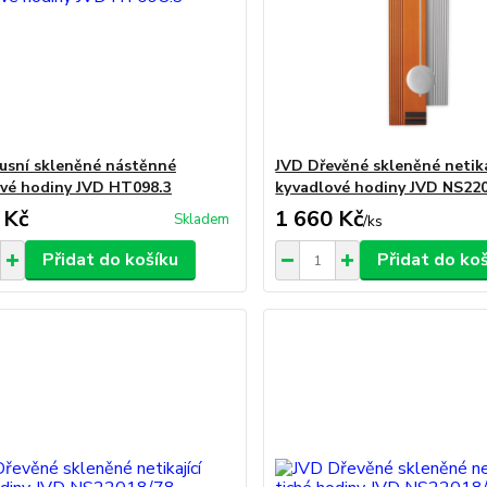
usní skleněné nástěnné
JVD Dřevěné skleněné netika
vé hodiny JVD HT098.3
kyvadlové hodiny JVD NS22
 Kč
1 660 Kč
Skladem
/
ks
Přidat do košíku
Přidat do ko