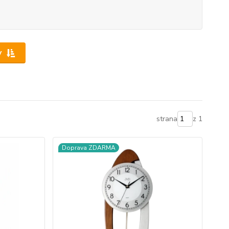
y
strana
z 1
Doprava ZDARMA