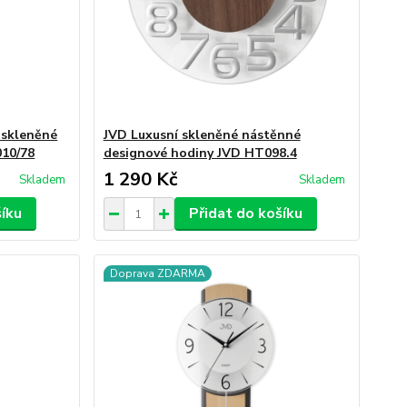
é skleněné
JVD Luxusní skleněné nástěnné
010/78
designové hodiny JVD HT098.4
1 290 Kč
Skladem
Skladem
šíku
Přidat do košíku
Doprava ZDARMA