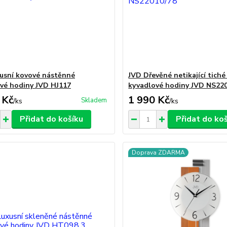
usní kovové nástěnné
JVD Dřevěné netikající tich
vé hodiny JVD HJ117
kyvadlové hodiny JVD NS22
 Kč
1 990 Kč
Skladem
/
ks
/
ks
Přidat do košíku
Přidat do ko
Doprava ZDARMA