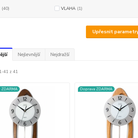
(40)
VLAHA
(1)
Upřesnit parametr
ější
Nejlevnější
Nejdražší
1-41 z 41
a ZDARMA
Doprava ZDARMA