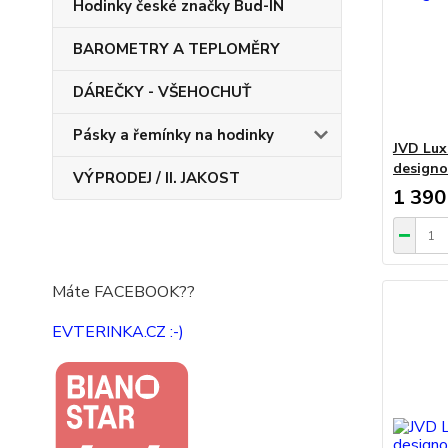
Hodinky české značky Bud-IN
BAROMETRY A TEPLOMĚRY
DÁREČKY - VŠEHOCHUŤ
Pásky a řemínky na hodinky
JVD Lux
designo
VÝPRODEJ / II. JAKOST
1 390
Máte FACEBOOK??
EVTERINKA.CZ :-)