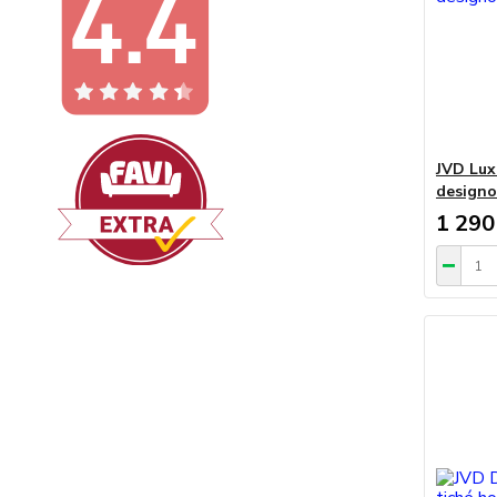
JVD Lux
designo
1 290