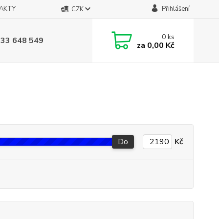
AKTY
Přihlášení
CZK
0
ks
733 648 549
za
0,00 Kč
Do
Kč