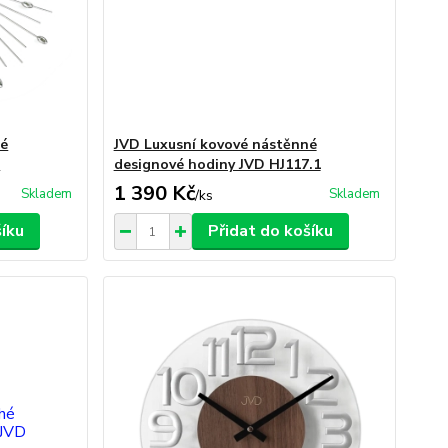
né
JVD Luxusní kovové nástěnné
8
designové hodiny JVD HJ117.1
1 390 Kč
Skladem
Skladem
/
ks
šíku
Přidat do košíku