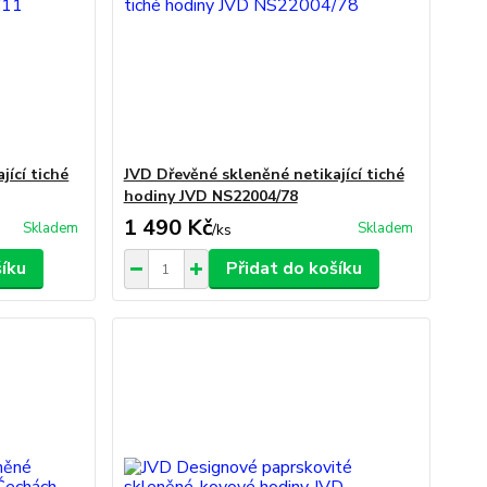
jící tiché
JVD Dřevěné skleněné netikající tiché
hodiny JVD NS22004/78
1 490 Kč
Skladem
Skladem
/
ks
šíku
Přidat do košíku