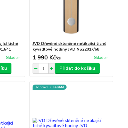
jící tiché
JVD Dřevěné skleněné netikající tiché
013/41
kyvadlové hodiny JVD NS22017/68
1 990 Kč
Skladem
Skladem
/
ks
šíku
Přidat do košíku
Doprava ZDARMA