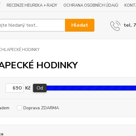
Í
RECENZE HEUREKA + RADY
OCHRANA OSOBNÍCH ÚDAJŮ
KONT
Hledat
tel. 
CHLAPECKÉ HODINKY
APECKÉ HODINKY
Kč
Od
adem
Doprava ZDARMA
ce