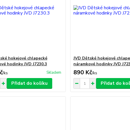
ské hokejové chlapecké
JVD Dětské hokejové chlap
vé hodinky JVD J7230.3
náramkové hodinky JVD J723
č
890 Kč
Skladem
/
ks
/
ks
Přidat do košíku
Přidat do ko