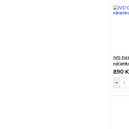
JVD Dět
náramko
890 K