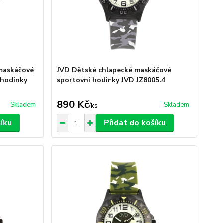
maskáčové
JVD Dětské chlapecké maskáčové
 hodinky
sportovní hodinky JVD JZ8005.4
890 Kč
Skladem
Skladem
/
ks
šíku
Přidat do košíku