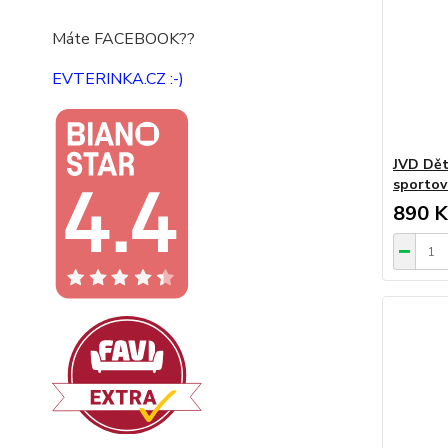
Máte FACEBOOK??
EVTERINKA.CZ :-)
JVD Dět
sportov
890 K