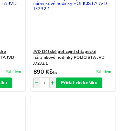
cké
JVD Dětské policejní chlapecké
STA JVD
náramkové hodinky POLICISTA JVD
J7232.1
890 Kč
Skladem
Skladem
/
ks
šíku
Přidat do košíku