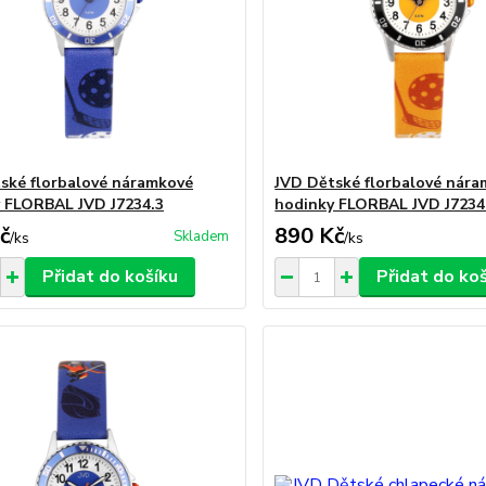
ské florbalové náramkové
JVD Dětské florbalové nár
 FLORBAL JVD J7234.3
hodinky FLORBAL JVD J7234
č
890 Kč
Skladem
/
ks
/
ks
Přidat do košíku
Přidat do ko