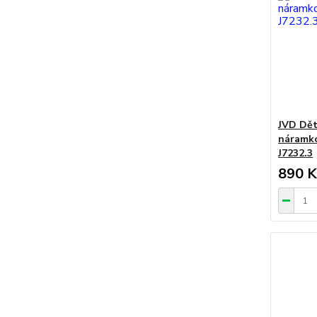
JVD Dět
náramk
J7232.3
890 K