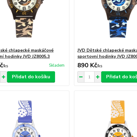
ské chlapecké maskáčové
JVD Dětské chlapecké mask
ní hodinky JVD JZ8005.3
sportovní hodinky JVD JZ80
č
890 Kč
Skladem
/
ks
/
ks
Přidat do košíku
Přidat do ko