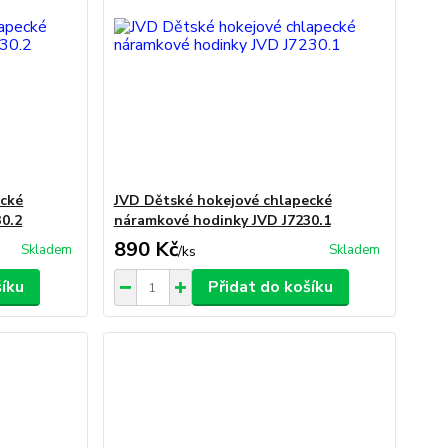
ecké
JVD Dětské hokejové chlapecké
0.2
náramkové hodinky JVD J7230.1
890 Kč
Skladem
Skladem
/
ks
šíku
Přidat do košíku