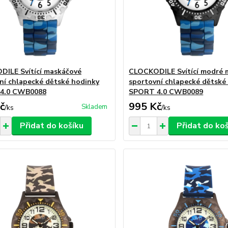
ILE Svítící maskáčové
CLOCKODILE Svítící modré 
ní chlapecké dětské hodinky
sportovní chlapecké dětské
4.0 CWB0088
SPORT 4.0 CWB0089
č
995 Kč
Skladem
/
ks
/
ks
Přidat do košíku
Přidat do ko