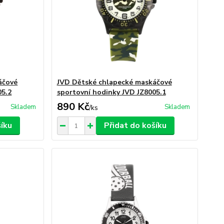
áčové
JVD Dětské chlapecké maskáčové
05.2
sportovní hodinky JVD JZ8005.1
890 Kč
Skladem
Skladem
/
ks
šíku
Přidat do košíku