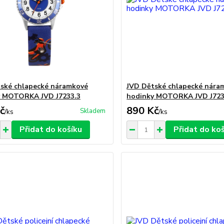
ské chlapecké náramkové
JVD Dětské chlapecké nára
y MOTORKA JVD J7233.3
hodinky MOTORKA JVD J723
č
890 Kč
Skladem
/
ks
/
ks
Přidat do košíku
Přidat do ko