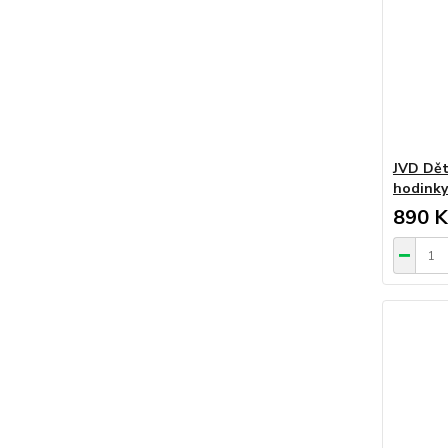
JVD Dět
hodinky
890 K