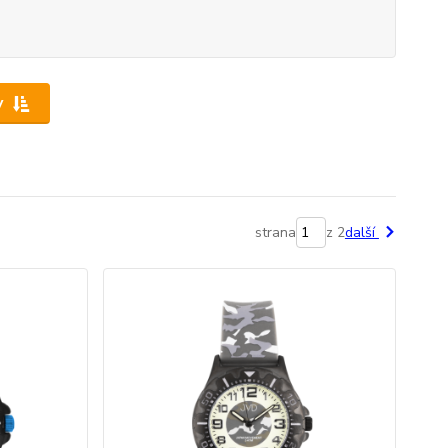
y
strana
z 2
další