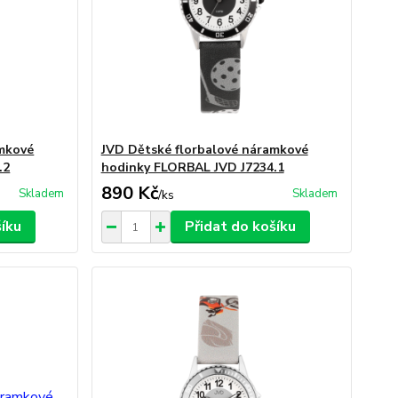
amkové
JVD Dětské florbalové náramkové
.2
hodinky FLORBAL JVD J7234.1
890 Kč
Skladem
Skladem
/
ks
šíku
Přidat do košíku