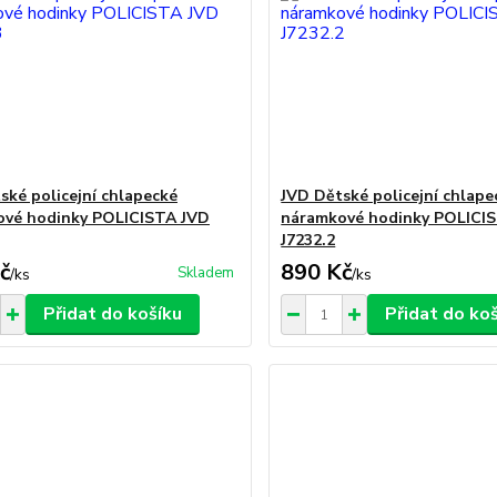
ské policejní chlapecké
JVD Dětské policejní chlape
ové hodinky POLICISTA JVD
náramkové hodinky POLICI
J7232.2
č
890 Kč
Skladem
/
ks
/
ks
Přidat do košíku
Přidat do ko