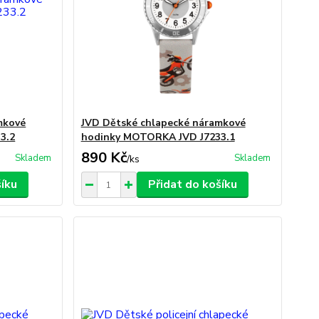
mkové
JVD Dětské chlapecké náramkové
3.2
hodinky MOTORKA JVD J7233.1
890 Kč
Skladem
Skladem
/
ks
šíku
Přidat do košíku