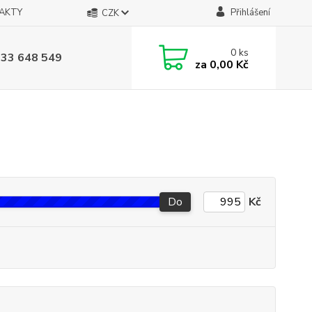
AKTY
Přihlášení
CZK
0
ks
733 648 549
za
0,00 Kč
Do
Kč