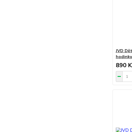
JVD Dět
hodink
890 K