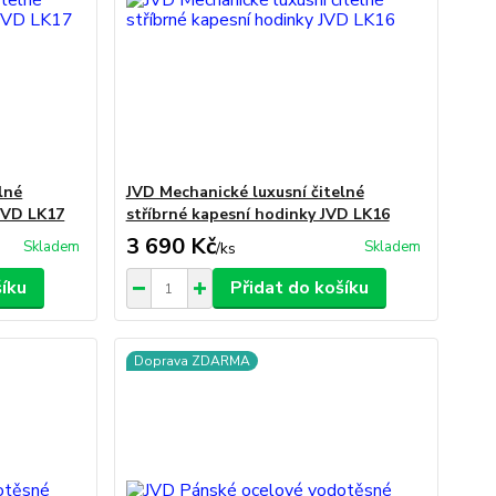
lné
JVD Mechanické luxusní čitelné
JVD LK17
stříbrné kapesní hodinky JVD LK16
3 690 Kč
Skladem
Skladem
/
ks
šíku
Přidat do košíku
Doprava ZDARMA