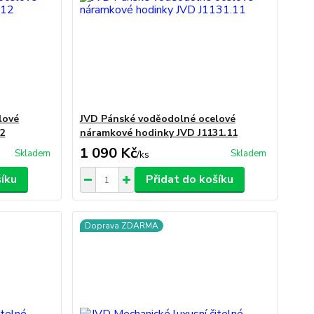
lové
JVD Pánské voděodolné ocelové
12
náramkové hodinky JVD J1131.11
1 090 Kč
Skladem
Skladem
/
ks
šíku
Přidat do košíku
Doprava ZDARMA