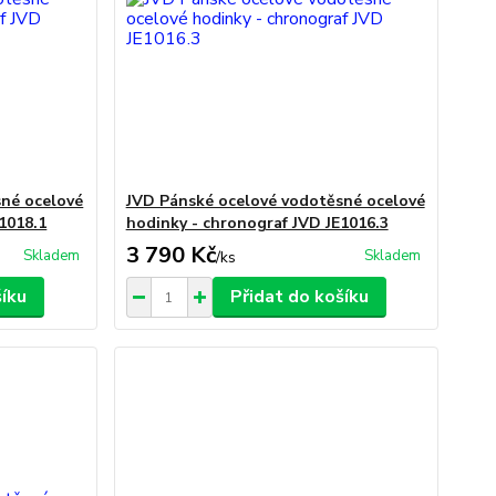
sné ocelové
JVD Pánské ocelové vodotěsné ocelové
1018.1
hodinky - chronograf JVD JE1016.3
3 790 Kč
Skladem
Skladem
/
ks
šíku
Přidat do košíku