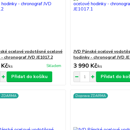
ské ocelové vodotěsné ocelové
JVD Pánské ocelové vodotě
 - chronograf JVD JE1017.2
hodinky - chronograf JVD JE
 Kč
3 990 Kč
Skladem
/
ks
/
ks
Přidat do košíku
Přidat do ko
a ZDARMA
Doprava ZDARMA