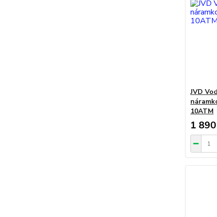
JVD Vod
náramko
10ATM
1 890