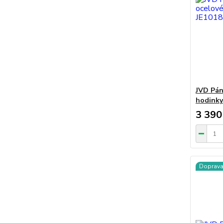
JVD Pán
hodinky
3 390
Doprav