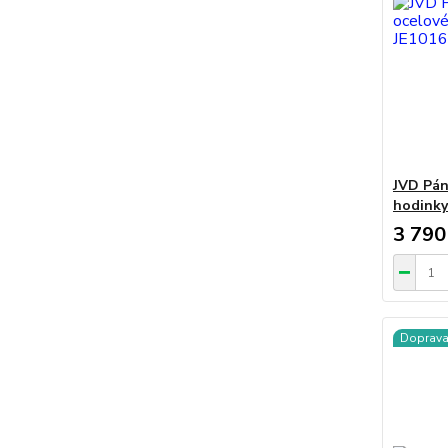
JVD Pán
hodinky
3 790
Doprav