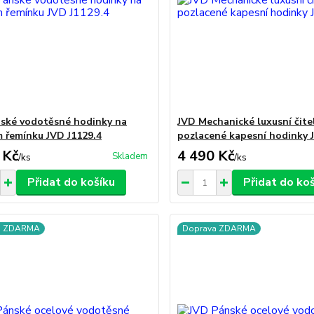
ské vodotěsné hodinky na
JVD Mechanické luxusní čite
 řemínku JVD J1129.4
pozlacené kapesní hodinky 
 Kč
4 490 Kč
Skladem
/
ks
/
ks
Přidat do košíku
Přidat do ko
a ZDARMA
Doprava ZDARMA