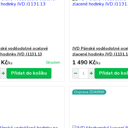
ské voděodolné ocelové
JVD Pánské voděodolné oce
 hodinky JVD J1131.13
zlacené hodinky JVD J1131.
 Kč
1 490 Kč
Skladem
/
ks
/
ks
Přidat do košíku
Přidat do ko
Doprava ZDARMA