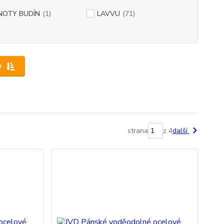
NOTY BUDÍN
(1)
LAVVU
(71)
y
strana
z 4
další