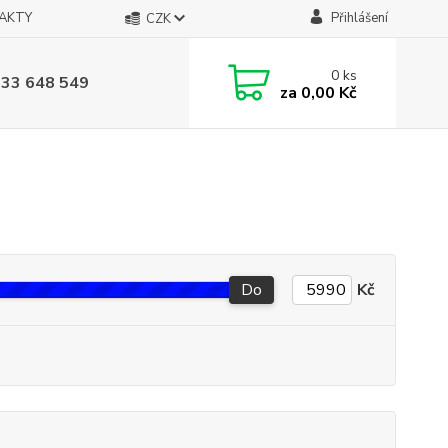
AKTY
Přihlášení
CZK
0
ks
733 648 549
za
0,00 Kč
Do
Kč