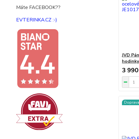
Máte FACEBOOK??
EVTERINKA.CZ :-)
JVD Pán
hodinky
3 990
Doprav