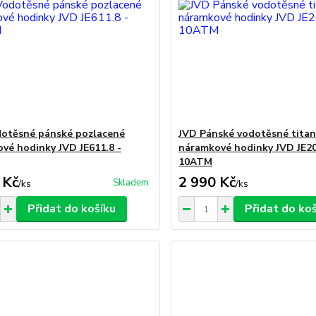
otěsné pánské pozlacené
JVD Pánské vodotěsné tita
vé hodinky JVD JE611.8 -
náramkové hodinky JVD JE20
10ATM
 Kč
2 990 Kč
Skladem
/
ks
/
ks
Přidat do košíku
Přidat do ko