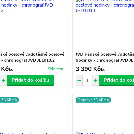
ské ocelové vodotěsné ocelové
JVD Pánské ocelové vodotě
 - chronograf JVD JE1018.2
hodinky - chronograf JVD JE
 Kč
3 390 Kč
Skladem
/
ks
/
ks
Přidat do košíku
Přidat do ko
a ZDARMA
Doprava ZDARMA