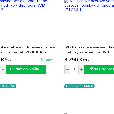
ské ocelové vodotěsné ocelové
JVD Pánské ocelové vodotě
 - chronograf JVD JE1016.2
hodinky - chronograf JVD JE
 Kč
3 790 Kč
Skladem
/
ks
/
ks
Přidat do košíku
Přidat do ko
a ZDARMA
Doprava ZDARMA