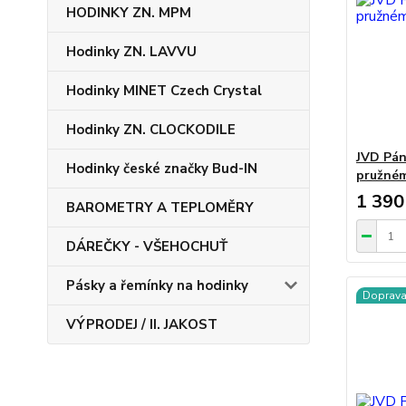
HODINKY ZN. MPM
Hodinky ZN. LAVVU
Hodinky MINET Czech Crystal
Hodinky ZN. CLOCKODILE
JVD Pán
Hodinky české značky Bud-IN
pružném
1 390
BAROMETRY A TEPLOMĚRY
DÁREČKY - VŠEHOCHUŤ
Pásky a řemínky na hodinky
Doprav
VÝPRODEJ / II. JAKOST