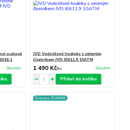
sné ocelové
JVD Vodotěsné hodinky s zeleným
1016.1
číselníkem JVD JE611.9 10ATM
1 490 Kč
Skladem
Skladem
/
ks
šíku
Přidat do košíku
Doprava ZDARMA