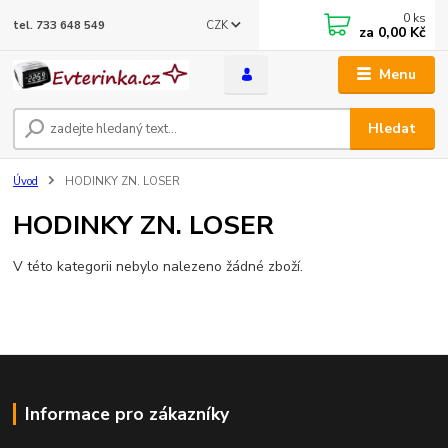
0
ks
CZK
tel. 733 648 549
za
0,00 Kč
Menu
Hledat
Úvod
HODINKY ZN. LOSER
HODINKY ZN. LOSER
V této kategorii nebylo nalezeno žádné zboží.
Informace pro zákazníky