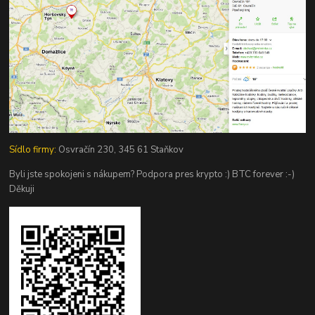
Sídlo firmy:
Osvračín 230, 345 61 Staňkov
Byli jste spokojeni s nákupem? Podpora pres krypto :) BTC forever :-)
Děkuji