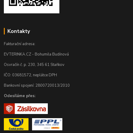
Kontakty
Fakturační adresa:
EVTERINKA.CZ - Bohumila Budínová
Osvračín č. p. 230, 345 61 Staňkov
IČO: 03681572, neplátce DPH
Bankovní spojení: 2800720013/2010
Odesíláme přes: