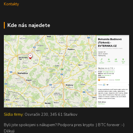
Kontakty
Kde nás najedete
Sídlo firmy:
Osvračín 230, 345 61 Staňkov
Byli jste spokojeni s nákupem? Podpora pres krypto :) BTC forever :-)
Děkuji