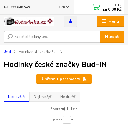
0
ks
CZK
tel. 733 648 549
za
0,00 Kč
Menu
Hledat
Úvod
Hodinky české značky Bud-IN
Hodinky české značky Bud-IN
Upřesnit parametry
Nejnovější
Nejlevnější
Nejdražší
Zobrazuji 1-4 z 4
strana
z 1