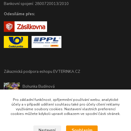
Bankovní spojení: 2800720013/2010
Odesíláme přes:
Zákaznická podpora eshopu EVTERINKA.CZ
Bohunka Budínová
tel. 733 648 549
(Po-Pá - 9:00-17:00hod, So 8:00-12:00hod)
Pro základní funkčnost, zpříjemnění používání webu, analytické
účely a v případě udělení souhlasu také pro účely cílení reklamy
využíváme soubory cookies. Nastavení vlastních preferencí
obchod@evterinka.cz
cookies můžete kdykoli upravit odkazem ve spodní části stránek.
Souhlasím
Nastavení