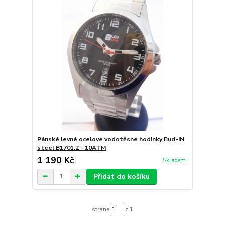
Pánské levné ocelové vodotěsné hodinky Bud-IN
steel B1701.2 - 10ATM
1 190 Kč
Skladem
Přidat do košíku
strana
z 1