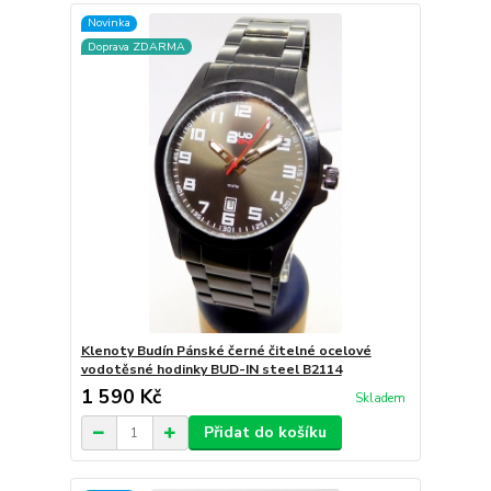
Novinka
Doprava ZDARMA
Klenoty Budín Pánské černé čitelné ocelové
vodotěsné hodinky BUD-IN steel B2114
1 590 Kč
Skladem
Přidat do košíku