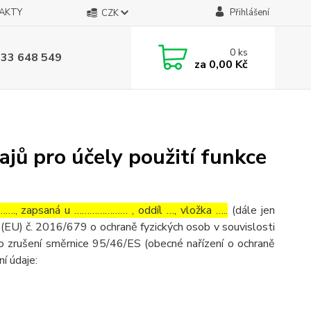
AKTY
Přihlášení
CZK
0
ks
733 648 549
za
0,00 Kč
jů pro účely použití funkce
…., zapsaná u ………………… , oddíl …, vložka …..
(dále jen
(EU) č. 2016/679 o ochraně fyzických osob v souvislosti
o zrušení směrnice 95/46/ES (obecné nařízení o ochraně
ní údaje: