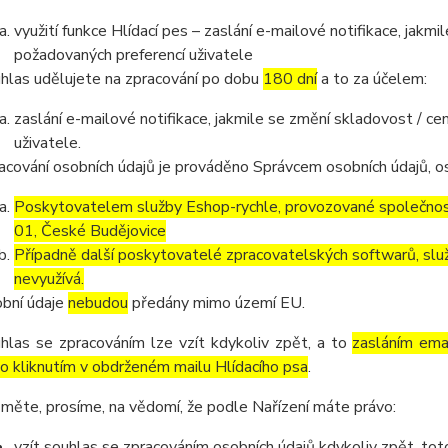
využití funkce Hlídací pes – zaslání e-mailové notifikace, jak
požadovaných preferencí uživatele
hlas udělujete na zpracování po dobu
180 dní
a to za účelem:
zaslání e-mailové notifikace, jakmile se změní skladovost / 
uživatele.
acování osobních údajů je prováděno Správcem osobních údajů, os
Poskytovatelem služby Eshop-rychle, provozované společnost
01, České Budějovice
Případně další poskytovatelé zpracovatelských softwarů, služ
nevyužívá.
bní údaje
nebudou
předány mimo území EU.
hlas se zpracováním lze vzít kdykoliv zpět, a to
zasláním emai
o kliknutím v obdrženém mailu Hlídacího psa
.
měte, prosíme, na vědomí, že podle Nařízení máte právo:
vzít souhlas se zpracováním osobních údajů kdykoliv zpět, to