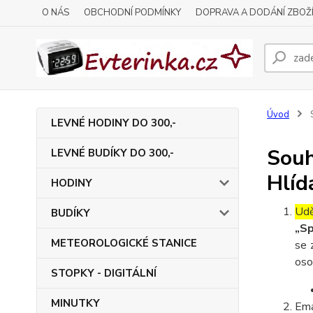
O NÁS
OBCHODNÍ PODMÍNKY
DOPRAVA A DODÁNÍ ZBOŽ
Úvod
S
LEVNÉ HODINY DO 300,-
Souh
LEVNÉ BUDÍKY DO 300,-
Hlíd
HODINY
Udě
BUDÍKY
„Sp
METEOROLOGICKÉ STANICE
se 
oso
STOPKY - DIGITÁLNÍ
MINUTKY
Ema