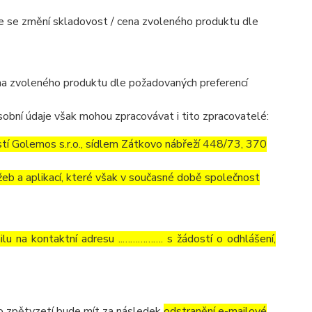
mile se změní skladovost / cena zvoleného produktu dle
cena zvoleného produktu dle požadovaných preferencí
obní údaje však mohou zpracovávat i tito zpracovatelé:
í Golemos s.r.o., sídlem Zátkovo nábřeží 448/73, 370
eb a aplikací, které však v současné době společnost
lu na kontaktní adresu ..……………. s žádostí o odhlášení,
to zpětvzetí bude mít za následek
odstranění e-mailové