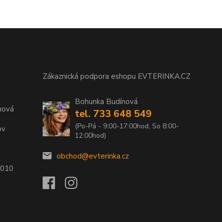
Zákaznická podpora eshopu EVTERINKA.CZ
Bohunka Budínová
nová
tel. 733 648 549
(Po-Pá - 9:00-17:00hod, So 8:00-
ov
12:00hod)
obchod@evterinka.cz
2010