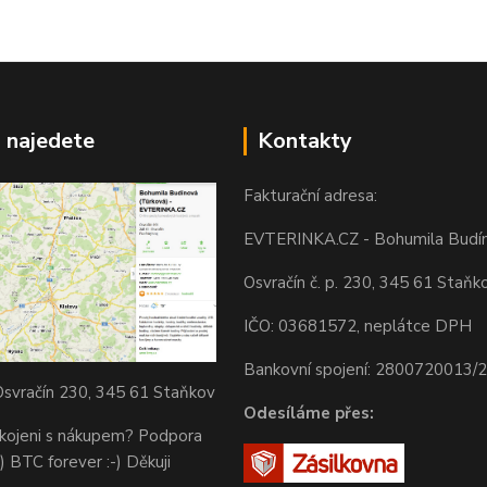
 najedete
Kontakty
Fakturační adresa:
EVTERINKA.CZ - Bohumila Budí
Osvračín č. p. 230, 345 61 Staňk
IČO: 03681572, neplátce DPH
Bankovní spojení: 2800720013/
svračín 230, 345 61 Staňkov
Odesíláme přes:
okojeni s nákupem? Podpora
) BTC forever :-) Děkuji