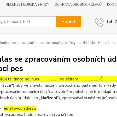
Í
RECENZE HEUREKA + RADY
OCHRANA OSOBNÍCH ÚDAJŮ
KONT
Hledat
tel. 
ouhlas se zpracováním osobních údajů pro účely použití funkce Hlídací pes
las se zpracováním osobních úda
ací pes
lujete tímto souhlas ……………..., se sídlem ………………, IČ ……………
rávce“
), aby ve smyslu nařízení Evropského parlamentu a Rady 
zpracováním osobních údajů a o volném pohybu těchto údajů a 
bních údajů) (dále jen
„Nařízení“
), zpracovával/a následující osob
emailovou adresu
ilová adresa bude zpracována za účelem: