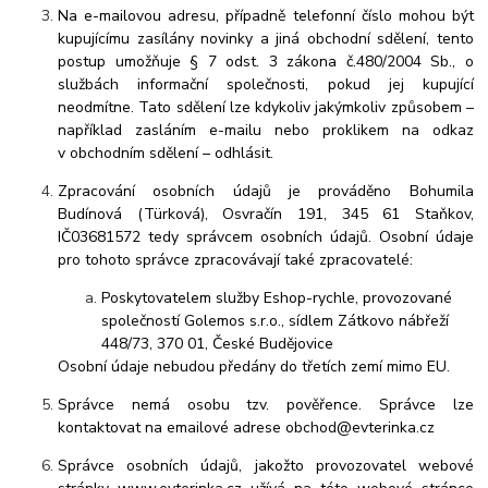
Na e-mailovou adresu, případně telefonní číslo mohou být
kupujícímu zasílány novinky a jiná obchodní sdělení, tento
postup umožňuje § 7 odst. 3 zákona č.480/2004 Sb., o
službách informační společnosti, pokud jej kupující
neodmítne. Tato sdělení lze kdykoliv jakýmkoliv způsobem –
například zasláním e-mailu nebo proklikem na odkaz
v obchodním sdělení – odhlásit.
Zpracování osobních údajů je prováděno Bohumila
Budínová (Türková), Osvračín 191, 345 61 Staňkov,
IČ
03681572
tedy správcem osobních údajů. Osobní údaje
pro tohoto správce zpracovávají také zpracovatelé:
Poskytovatelem služby Eshop-rychle, provozované
společností Golemos s.r.o., sídlem Zátkovo nábřeží
448/73, 370 01, České Budějovice
Osobní údaje nebudou předány do třetích zemí mimo EU.
Správce nemá osobu tzv. pověřence. Správce lze
kontaktovat na emailové adrese obchod@evterinka.cz
Správce osobních údajů, jakožto provozovatel webové