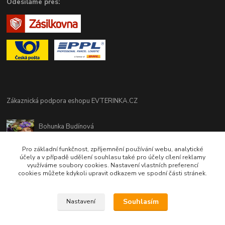
Odesíláme přes:
Zákaznická podpora eshopu EVTERINKA.CZ
Bohunka Budínová
tel. 733 648 549
(Po-Pá - 9:00-17:00hod, So 8:00-12:00hod)
Pro základní funkčnost, zpříjemnění používání webu, analytické
účely a v případě udělení souhlasu také pro účely cílení reklamy
využíváme soubory cookies. Nastavení vlastních preferencí
obchod@evterinka.cz
cookies můžete kdykoli upravit odkazem ve spodní části stránek.
Souhlasím
Nastavení