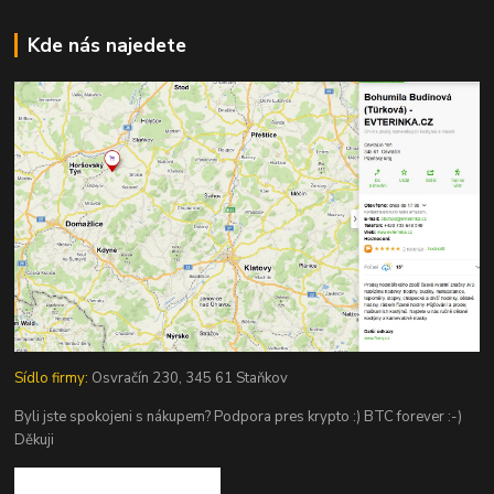
Kde nás najedete
Sídlo firmy:
Osvračín 230, 345 61 Staňkov
Byli jste spokojeni s nákupem? Podpora pres krypto :) BTC forever :-)
Děkuji