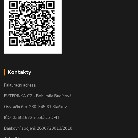
Kontakty
Fakturační adresa:
EVTERINKA.CZ - Bohumila Budínová
Osvračín č. p. 230, 345 61 Staňkov
IČO: 03681572, neplátce DPH
Bankovní spojení: 2800720013/2010