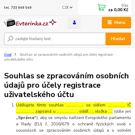
0
ks
CZK
tel. 733 648 549
za
0,00 Kč
Menu
Hledat
Úvod
Souhlas se zpracováním osobních údajů pro účely registrace
uživatelského účtu
Souhlas se zpracováním osobních
údajů pro účely registrace
uživatelského účtu
Udělujete tímto souhlas ……………..., se sídlem ………………, IČ
………………., zapsaná u ………………… , oddíl …, vložka …..
(dále jen
„Správce“
), aby ve smyslu nařízení Evropského parlamentu
a Rady (EU) č. 2016/679 o ochraně fyzických osob v
souvislosti se zpracováním osobních údajů a o volném