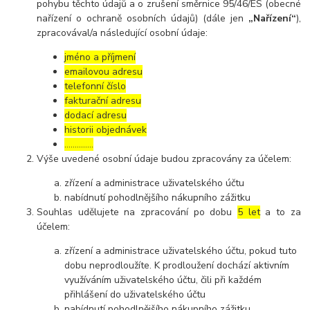
pohybu těchto údajů a o zrušení směrnice 95/46/ES (obecné
nařízení o ochraně osobních údajů) (dále jen
„Nařízení“
),
zpracovával/a následující osobní údaje:
jméno a příjmení
emailovou adresu
telefonní číslo
fakturační adresu
dodací adresu
historii objednávek
…………..
Výše uvedené osobní údaje budou zpracovány za účelem:
zřízení a administrace uživatelského účtu
nabídnutí pohodlnějšího nákupního zážitku
Souhlas udělujete na zpracování po dobu
5 let
a to za
účelem:
zřízení a administrace uživatelského účtu, pokud tuto
dobu neprodloužíte. K prodloužení dochází aktivním
využíváním uživatelského účtu, čili při každém
přihlášení do uživatelského účtu
nabídnutí pohodlnějšího nákupního zážitku