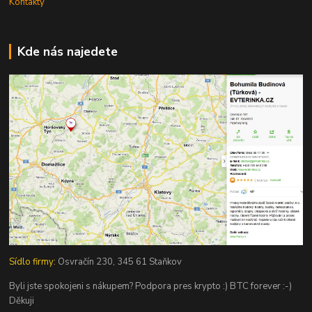
Kontakty
Kde nás najedete
Sídlo firmy:
Osvračín 230, 345 61 Staňkov
Byli jste spokojeni s nákupem? Podpora pres krypto :) BTC forever :-)
Děkuji