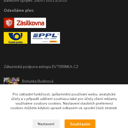
Bankovní spojení: 2800720013/2010
Odesíláme přes:
Zákaznická podpora eshopu EVTERINKA.CZ
Bohunka Budínová
tel. 733 648 549
(Po-Pá - 9:00-17:00hod, So 8:00-12:00hod)
Pro základní funkčnost, zpříjemnění používání webu, analytické
účely a v případě udělení souhlasu také pro účely cílení reklamy
využíváme soubory cookies. Nastavení vlastních preferencí
obchod@evterinka.cz
cookies můžete kdykoli upravit odkazem ve spodní části stránek.
Souhlasím
Nastavení