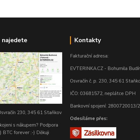
 najedete
Kontakty
Fakturační adresa:
EVTERINKA.CZ - Bohumila Budí
Osvračín č. p. 230, 345 61 Staňk
IČO: 03681572, neplátce DPH
Bankovní spojení: 2800720013/
svračín 230, 345 61 Staňkov
Odesíláme přes:
okojeni s nákupem? Podpora
) BTC forever :-) Děkuji