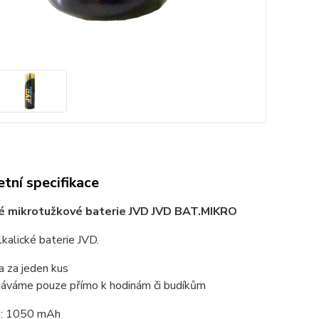
tní specifikace
ké mikrotužkové baterie JVD JVD BAT.MIKRO
alkalické baterie JVD.
a za jeden kus
áváme pouze přímo k hodinám či budíkům
a
: 1050 mAh