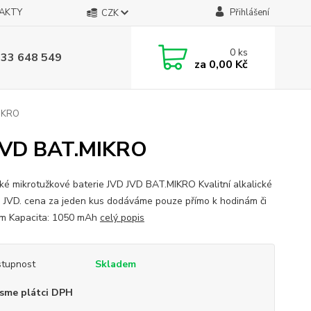
AKTY
Přihlášení
CZK
0
ks
733 648 549
za
0,00 Kč
MIKRO
D JVD BAT.MIKRO
cké mikrotužkové baterie JVD JVD BAT.MIKRO Kvalitní alkalické
e JVD. cena za jeden kus dodáváme pouze přímo k hodinám či
m Kapacita: 1050 mAh
celý popis
tupnost
Skladem
sme plátci DPH