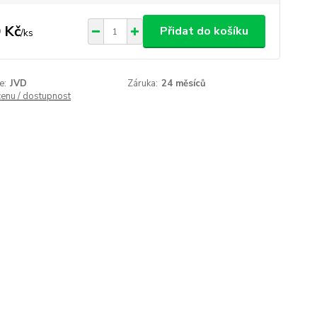
 Kč
Přidat do košíku
/
ks
e:
JVD
Záruka:
24 měsíců
cenu / dostupnost