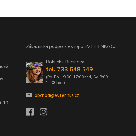
Zákaznická podpora eshopu EVTERINKA.CZ
Bohunka Budínová
nová
tel. 733 648 549
(Po-Pá - 9:00-17:00hod, So 8:00-
ov
12:00hod)
obchod@evterinka.cz
2010