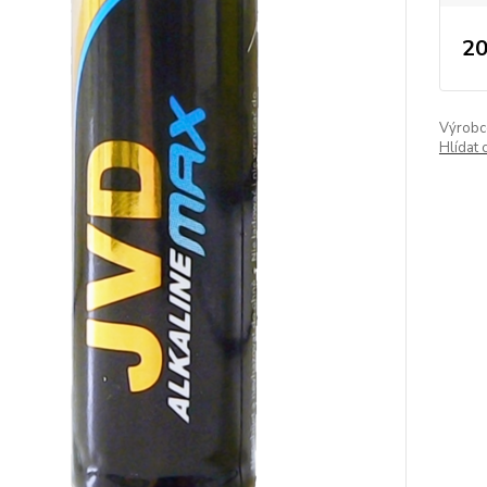
20
Výrobc
Hlídat 