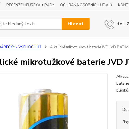
Í
RECENZE HEUREKA + RADY
OCHRANA OSOBNÍCH ÚDAJŮ
KONT
Hledat
tel. 
DÁREČKY - VŠEHOCHUŤ
Alkalické mikrotužkové baterie JVD JVD BAT.
lické mikrotužkové baterie JV
Alkali
bateri
budíků
Dos
Nej