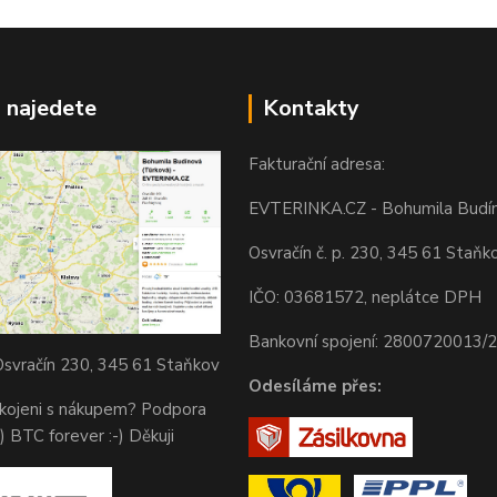
 najedete
Kontakty
Fakturační adresa:
EVTERINKA.CZ - Bohumila Budí
Osvračín č. p. 230, 345 61 Staňk
IČO: 03681572, neplátce DPH
Bankovní spojení: 2800720013/
svračín 230, 345 61 Staňkov
Odesíláme přes:
okojeni s nákupem? Podpora
) BTC forever :-) Děkuji