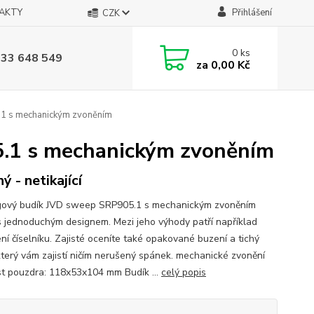
AKTY
Přihlášení
CZK
0
ks
733 648 549
za
0,00 Kč
1 s mechanickým zvoněním
.1 s mechanickým zvoněním
ý - netikající
ový budík JVD sweep SRP905.1 s mechanickým zvoněním
s jednoduchým designem. Mezi jeho výhody patří například
ní číselníku. Zajisté oceníte také opakované buzení a tichý
který vám zajistí ničím nerušený spánek. mechanické zvonění
st pouzdra: 118x53x104 mm Budík ...
celý popis