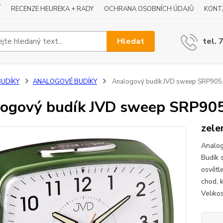
Í
RECENZE HEUREKA + RADY
OCHRANA OSOBNÍCH ÚDAJŮ
KONT
Hledat
tel. 
BUDÍKY
ANALOGOVÉ BUDÍKY
Analogový budík JVD sweep SRP905.
ogový budík JVD sweep SRP905
zelen
Analog
Budík 
osvětle
chod, 
Veliko