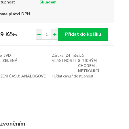
tupnost
Skladem
sme plátci DPH
9 Kč
Přidat do košíku
/
ks
e:
JVD
Záruka:
24 měsíců
:
ZELENÁ
VLASTNOSTI:
S TICHÝM
CHODEM -
NETIKAJÍCÍ
ZENÍ ČASU:
ANALOGOVÉ
Hlídat cenu / dostupnost
 zvoněním