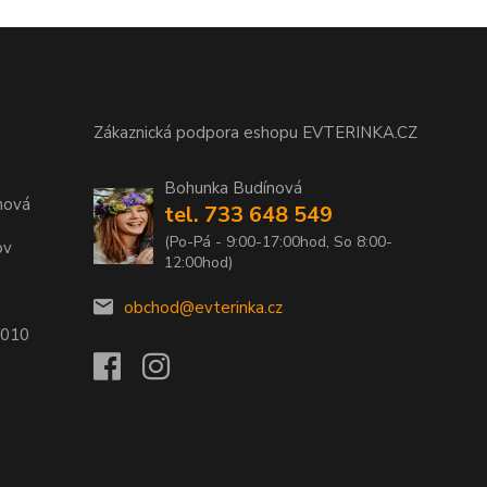
Zákaznická podpora eshopu EVTERINKA.CZ
Bohunka Budínová
nová
tel. 733 648 549
(Po-Pá - 9:00-17:00hod, So 8:00-
ov
12:00hod)
obchod@evterinka.cz
2010