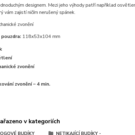
ednoduchým designem. Mezi jeho výhody patří například osvětlení
rý vám zajistí ničím nerušený spánek.
hanické zvonění
 pouzdra:
118x53x104 mm
k
tlení
anické zvonění
ování zvonění – 4 min.
zařazeno v kategoriích
OGOVÉ BUDÍKY
NETIKAJÍCÍ BUDÍKY -