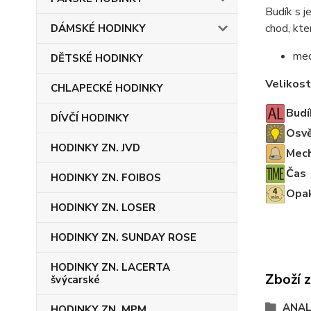
Budík s j
chod, kte
DÁMSKÉ HODINKY
mec
DĚTSKÉ HODINKY
Velikost
CHLAPECKÉ HODINKY
Budí
DÍVČÍ HODINKY
Osvě
HODINKY ZN. JVD
Mech
Čas
HODINKY ZN. FOIBOS
Opak
HODINKY ZN. LOSER
HODINKY ZN. SUNDAY ROSE
HODINKY ZN. LACERTA
Zboží 
švýcarské
ANAL
HODINKY ZN. MPM