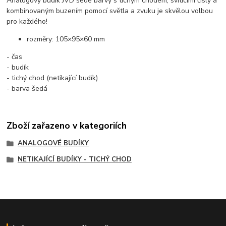
Analogový budík JVD šedé barvy s tichým chodem, svítícími čísly a
kombinovaným buzením pomocí světla a zvuku je skvělou volbou
pro každého!
rozměry: 105×95×60 mm
- čas
- budík
- tichý chod (netikající budík)
- barva šedá
Zboží zařazeno v kategoriích
ANALOGOVÉ BUDÍKY
NETIKAJÍCÍ BUDÍKY - TICHÝ CHOD