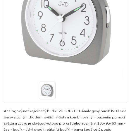
Analogový netikající tichý budík JVD SRP213.1 Analogový budík JVD šedé
barvy s tichým chodem, svítícími čísly a kombinovaným buzením pomocí
světla a zvuku je skvělou volbou pro každého! rozměry: 105×95×60 mm -
čas - budík - tichý chod (netikající budík) - barva šedá
celý popis