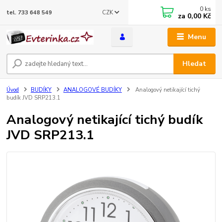
0
ks
CZK
tel. 733 648 549
za
0,00 Kč
Menu
Hledat
Úvod
BUDÍKY
ANALOGOVÉ BUDÍKY
Analogový netikající tichý
budík JVD SRP213.1
Analogový netikající tichý budík
JVD SRP213.1