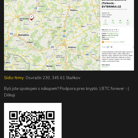
Sídlo firmy:
Osvračín 230, 345 61 Staňkov
Byli jste spokojeni s nákupem? Podpora pres krypto :) BTC forever :-)
Děkuji