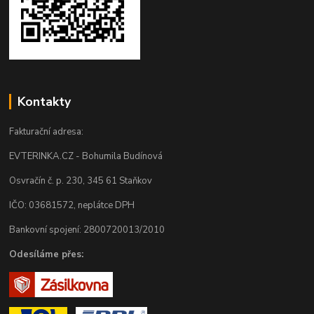
Kontakty
Fakturační adresa:
EVTERINKA.CZ - Bohumila Budínová
Osvračín č. p. 230, 345 61 Staňkov
IČO: 03681572, neplátce DPH
Bankovní spojení: 2800720013/2010
Odesíláme přes: