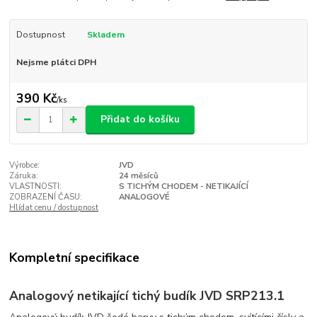
Dostupnost
Skladem
Nejsme plátci DPH
390 Kč
/
ks
Přidat do košíku
Výrobce:
JVD
Záruka:
24 měsíců
VLASTNOSTI:
S TICHÝM CHODEM - NETIKAJÍCÍ
ZOBRAZENÍ ČASU:
ANALOGOVÉ
Hlídat cenu / dostupnost
Kompletní specifikace
Analogový netikající tichý budík JVD SRP213.1