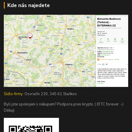
Kde nás najedete
Sídlo firmy:
Osvračín 230, 345 61 Staňkov
Byli jste spokojeni s nákupem? Podpora pres krypto :) BTC forever :-)
Děkuji