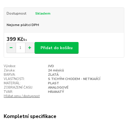
Dostupnost
Skladem
Nejsme plátci DPH
399 Kč
/
ks
Přidat do košíku
Výrobce:
JVD
Záruka:
24 měsíců
BARVA:
ZLATÁ
VLASTNOSTI:
S TICHÝM CHODEM - NETIKAJÍCÍ
MATERIÁL:
PLAST
ZOBRAZENÍ ČASU:
ANALOGOVÉ
TVAR:
HRANATÝ
Hlídat cenu / dostupnost
Kompletní specifikace