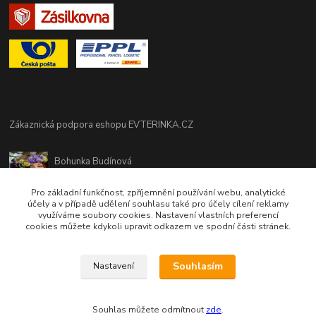
Zákaznická podpora eshopu EVTERINKA.CZ
Bohunka Budínová
tel. 733 648 549
(Po-Pá - 9:00-17:00hod, So 8:00-12:00hod)
Pro základní funkčnost, zpříjemnění používání webu, analytické
účely a v případě udělení souhlasu také pro účely cílení reklamy
využíváme soubory cookies. Nastavení vlastních preferencí
obchod@evterinka.cz
cookies můžete kdykoli upravit odkazem ve spodní části stránek.
Souhlasím
Nastavení
Souhlas můžete odmítnout
zde
.