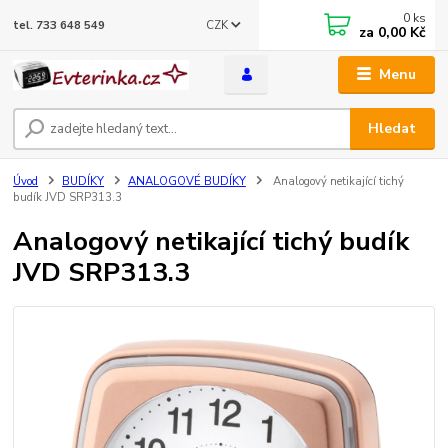
0
ks
CZK
tel. 733 648 549
za
0,00 Kč
Menu
Hledat
Úvod
BUDÍKY
ANALOGOVÉ BUDÍKY
Analogový netikající tichý
budík JVD SRP313.3
Analogový netikající tichý budík
JVD SRP313.3