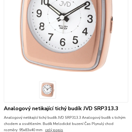
Analogový netikající tichý budík JVD SRP313.3
Analogový netikající tichý budík JVD SRP313.3 Analogový budík s tichým
chodem a osvětlením. Budík Melodické buzení Čas Plynulý chod
rozměry: 95x83x40 mm
celý popis