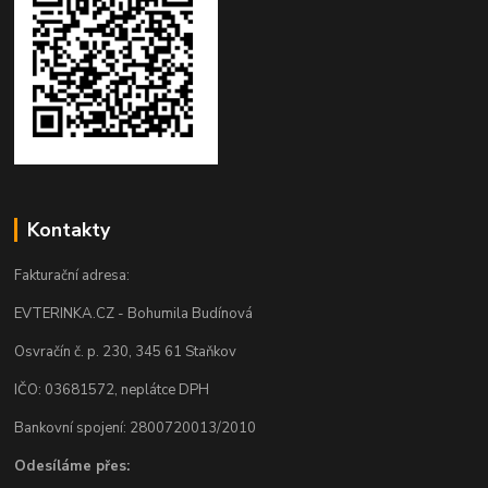
Kontakty
Fakturační adresa:
EVTERINKA.CZ - Bohumila Budínová
Osvračín č. p. 230, 345 61 Staňkov
IČO: 03681572, neplátce DPH
Bankovní spojení: 2800720013/2010
Odesíláme přes: