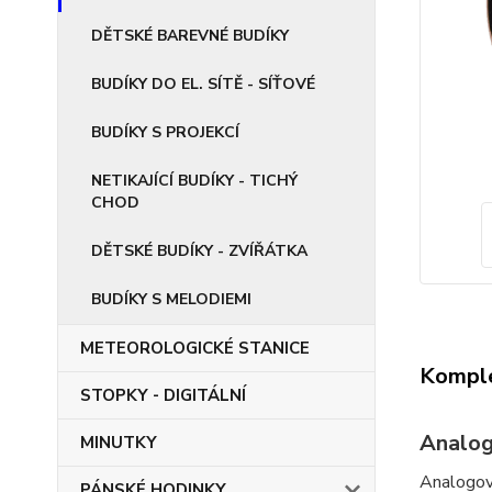
DĚTSKÉ BAREVNÉ BUDÍKY
BUDÍKY DO EL. SÍTĚ - SÍŤOVÉ
BUDÍKY S PROJEKCÍ
NETIKAJÍCÍ BUDÍKY - TICHÝ
CHOD
DĚTSKÉ BUDÍKY - ZVÍŘÁTKA
BUDÍKY S MELODIEMI
METEOROLOGICKÉ STANICE
Komple
STOPKY - DIGITÁLNÍ
Analog
MINUTKY
Analogov
PÁNSKÉ HODINKY