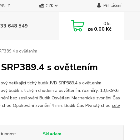
AKTY
Přihlášení
CZK
0
ks
733 648 549
za
0,00 Kč
SRP389.4 s ovětlením
D SRP389.4 s ovětlením
ový netikající tichý budík JVD SRP389.4 s ovětlením
ový budík s tichým chodem a osvětlením. rozměry: 13,5×9×6
nění bez zesilování Budík Osvětlení Mechanické zvonění Čas
ý chod Opakování zvonění 4 min. Budík Čas Plynulý chod
celý
tupnost
Skladem