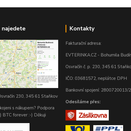
 najedete
Kontakty
Fakturační adresa:
EVTERINKA.CZ - Bohumila Budí
Osvračín č. p. 230, 345 61 Staňk
IČO: 03681572, neplátce DPH
Bankovní spojení: 2800720013/
svračín 230, 345 61 Staňkov
Odesíláme přes:
okojeni s nákupem? Podpora
) BTC forever :-) Děkuji