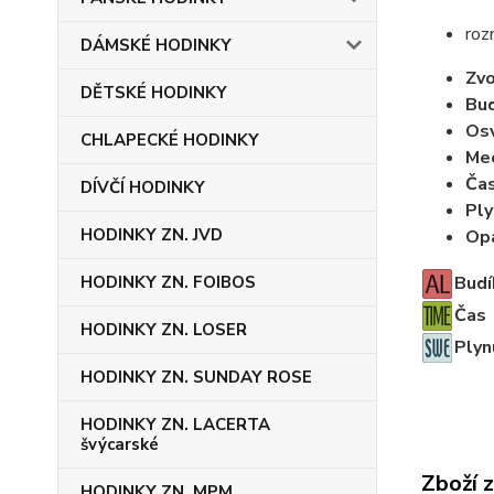
roz
DÁMSKÉ HODINKY
Zvo
DĚTSKÉ HODINKY
Bud
Osv
CHLAPECKÉ HODINKY
Mec
Ča
DÍVČÍ HODINKY
Ply
HODINKY ZN. JVD
Opa
Budí
HODINKY ZN. FOIBOS
Čas
HODINKY ZN. LOSER
Plyn
HODINKY ZN. SUNDAY ROSE
HODINKY ZN. LACERTA
švýcarské
Zboží 
HODINKY ZN. MPM