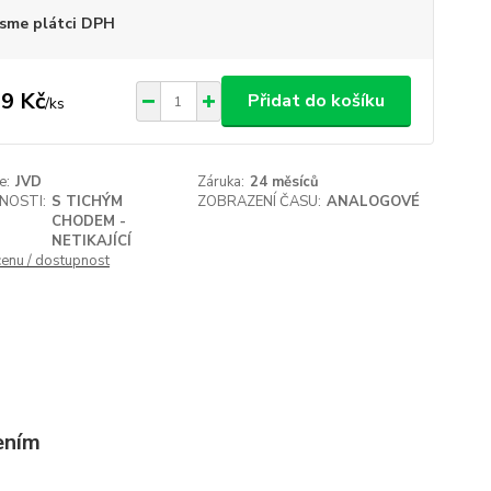
sme plátci DPH
9 Kč
Přidat do košíku
/
ks
e:
JVD
Záruka:
24 měsíců
NOSTI:
S TICHÝM
ZOBRAZENÍ ČASU:
ANALOGOVÉ
CHODEM -
NETIKAJÍCÍ
cenu / dostupnost
ením