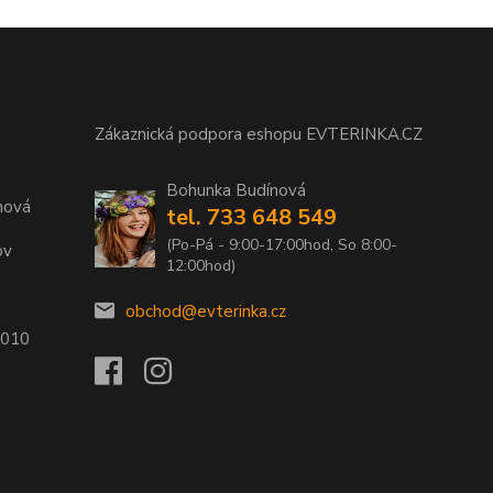
Zákaznická podpora eshopu EVTERINKA.CZ
Bohunka Budínová
nová
tel. 733 648 549
(Po-Pá - 9:00-17:00hod, So 8:00-
ov
12:00hod)
obchod@evterinka.cz
2010