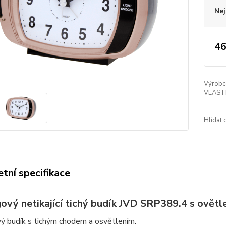
Nej
46
Výrobc
VLAST
Hlídat 
tní specifikace
ový netikající tichý budík JVD SRP389.4 s ovětl
ý budík s tichým chodem a osvětlením.