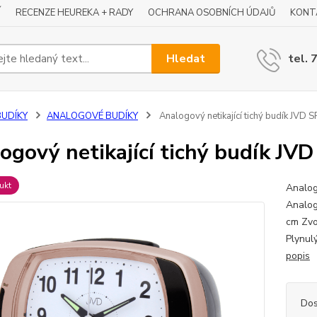
Í
RECENZE HEUREKA + RADY
OCHRANA OSOBNÍCH ÚDAJŮ
KONT
Hledat
tel. 
BUDÍKY
ANALOGOVÉ BUDÍKY
Analogový netikající tichý budík JVD 
ogový netikající tichý budík JV
ukt
Analog
Analog
cm Zvo
Plynul
popis
Dos