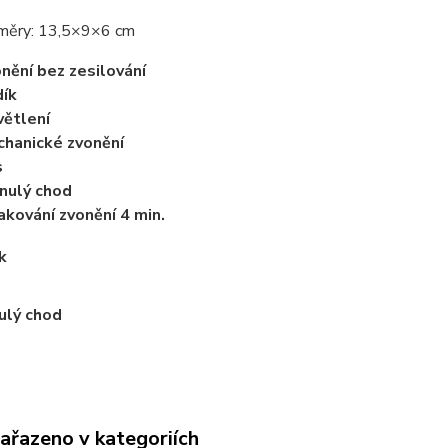
měry: 13,5×9×6 cm
nění bez zesilování
ík
ětlení
hanické zvonění
s
nulý chod
kování zvonění 4 min.
k
ulý chod
zařazeno v kategoriích