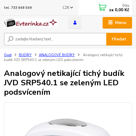
0
ks
CZK
tel. 733 648 549
za
0,00 Kč
Menu
Hledat
Úvod
BUDÍKY
ANALOGOVÉ BUDÍKY
Analogový netikající tichý
budík JVD SRP540.1 se zeleným LED podsvícením
Analogový netikající tichý budík
JVD SRP540.1 se zeleným LED
podsvícením