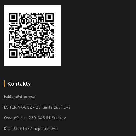
Kontakty
Fakturační adresa:
EVTERINKA.CZ - Bohumila Budínová
Osvračín č. p. 230, 345 61 Staňkov
IČO: 03681572, neplátce DPH