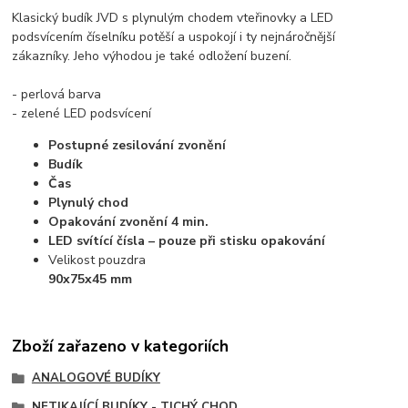
Klasický budík JVD s plynulým chodem vteřinovky a LED
podsvícením číselníku potěší a uspokojí i ty nejnáročnější
zákazníky. Jeho výhodou je také odložení buzení.
- perlová barva
- zelené LED podsvícení
Postupné zesilování zvonění
Budík
Čas
Plynulý chod
Opakování zvonění 4 min.
LED svítící čísla – pouze při stisku opakování
Velikost pouzdra
90x75x45 mm
Zboží zařazeno v kategoriích
ANALOGOVÉ BUDÍKY
NETIKAJÍCÍ BUDÍKY - TICHÝ CHOD