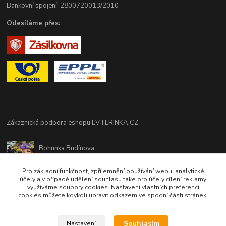
Bankovní spojení: 2800720013/2010
Odesíláme přes:
Zákaznická podpora eshopu EVTERINKA.CZ
Bohunka Budínová
tel. 733 648 549
(Po-Pá - 9:00-17:00hod, So 8:00-12:00hod)
Pro základní funkčnost, zpříjemnění používání webu, analytické
účely a v případě udělení souhlasu také pro účely cílení reklamy
využíváme soubory cookies. Nastavení vlastních preferencí
obchod@evterinka.cz
cookies můžete kdykoli upravit odkazem ve spodní části stránek.
Souhlasím
Nastavení