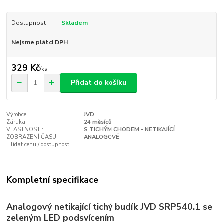
Dostupnost
Skladem
Nejsme plátci DPH
329 Kč
/
ks
Přidat do košíku
Výrobce:
JVD
Záruka:
24 měsíců
VLASTNOSTI:
S TICHÝM CHODEM - NETIKAJÍCÍ
ZOBRAZENÍ ČASU:
ANALOGOVÉ
Hlídat cenu / dostupnost
Kompletní specifikace
Analogový netikající tichý budík JVD SRP540.1 se
zeleným LED podsvícením