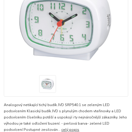
Analogový netikající tichý budík JVD SRP540.1 se zeleným LED
podsvícením Klasický budík JVD s plynulým chodem vteřinovky a LED
podsvícením číselníku potěší a uspokojí i ty nejnáročnější zákazníky. Jeho
výhodou je také odložení buzení. - perlová barva- zelené LED
podsvícení Postupné zesilován...
celý popis