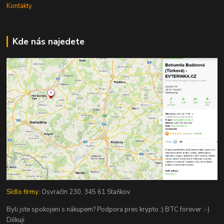
Kontakty
Kde nás najedete
Sídlo firmy:
Osvračín 230, 345 61 Staňkov
Byli jste spokojeni s nákupem? Podpora pres krypto :) BTC forever :-)
Děkuji