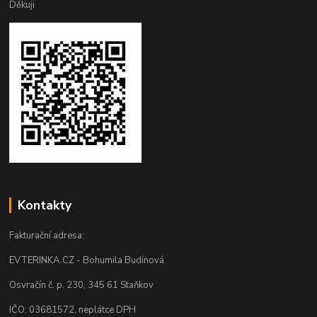
Děkuji
Kontakty
Fakturační adresa:
EVTERINKA.CZ - Bohumila Budínová
Osvračín č. p. 230, 345 61 Staňkov
IČO: 03681572, neplátce DPH