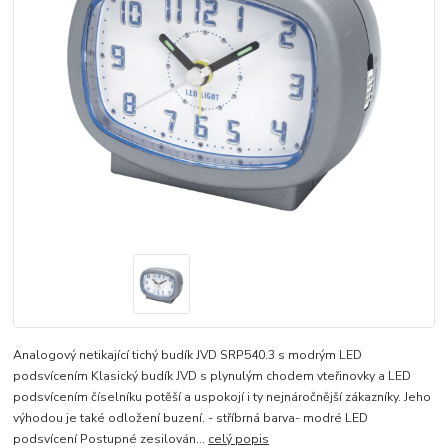
Analogový netikající tichý budík JVD SRP540.3 s modrým LED
podsvícením Klasický budík JVD s plynulým chodem vteřinovky a LED
podsvícením číselníku potěší a uspokojí i ty nejnáročnější zákazníky. Jeho
výhodou je také odložení buzení. - stříbrná barva- modré LED
podsvícení Postupné zesilován...
celý popis