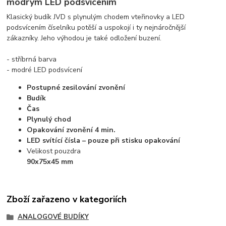
modrým LED podsvícením
Klasický budík JVD s plynulým chodem vteřinovky a LED
podsvícením číselníku potěší a uspokojí i ty nejnáročnější
zákazníky. Jeho výhodou je také odložení buzení.
- stříbrná barva
- modré LED podsvícení
Postupné zesilování zvonění
Budík
Čas
Plynulý chod
Opakování zvonění 4 min.
LED svítící čísla – pouze při stisku opakování
Velikost pouzdra
90x75x45 mm
Zboží zařazeno v kategoriích
ANALOGOVÉ BUDÍKY