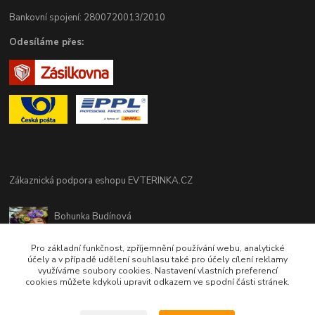
Bankovní spojení: 2800720013/2010
Odesíláme přes:
Zákaznická podpora eshopu EVTERINKA.CZ
Bohunka Budínová
tel. 733 648 549
(Po-Pá - 9:00-17:00hod, So 8:00-12:00hod)
Pro základní funkčnost, zpříjemnění používání webu, analytické
účely a v případě udělení souhlasu také pro účely cílení reklamy
využíváme soubory cookies. Nastavení vlastních preferencí
obchod@evterinka.cz
cookies můžete kdykoli upravit odkazem ve spodní části stránek.