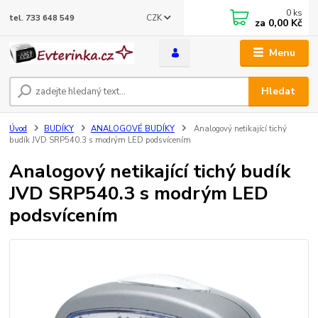
0
ks
CZK
tel. 733 648 549
za
0,00 Kč
Menu
Hledat
Úvod
BUDÍKY
ANALOGOVÉ BUDÍKY
Analogový netikající tichý
budík JVD SRP540.3 s modrým LED podsvícením
Analogový netikající tichý budík
JVD SRP540.3 s modrým LED
podsvícením