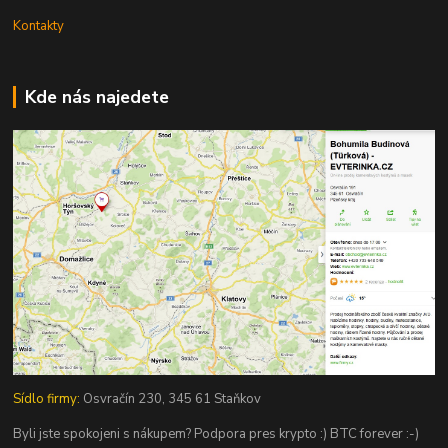
Kontakty
Kde nás najedete
Sídlo firmy:
Osvračín 230, 345 61 Staňkov
Byli jste spokojeni s nákupem? Podpora pres krypto :) BTC forever :-)