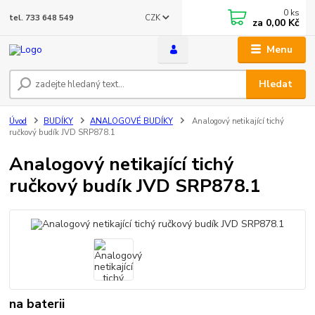
0
ks
CZK
tel. 733 648 549
za
0,00 Kč
Menu
Hledat
Úvod
BUDÍKY
ANALOGOVÉ BUDÍKY
Analogový netikající tichý
ručkový budík JVD SRP878.1
Analogový netikající tichý
ručkový budík JVD SRP878.1
na baterii