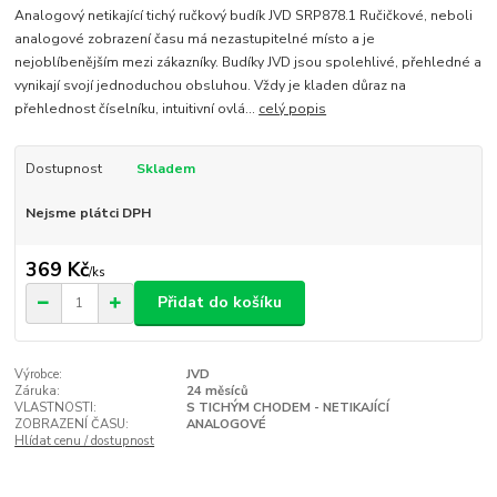
Analogový netikající tichý ručkový budík JVD SRP878.1 Ručičkové, neboli
analogové zobrazení času má nezastupitelné místo a je
nejoblíbenějším mezi zákazníky. Budíky JVD jsou spolehlivé, přehledné a
vynikají svojí jednoduchou obsluhou. Vždy je kladen důraz na
přehlednost číselníku, intuitivní ovlá...
celý popis
Dostupnost
Skladem
Nejsme plátci DPH
369 Kč
/
ks
Přidat do košíku
Výrobce:
JVD
Záruka:
24 měsíců
VLASTNOSTI:
S TICHÝM CHODEM - NETIKAJÍCÍ
ZOBRAZENÍ ČASU:
ANALOGOVÉ
Hlídat cenu / dostupnost