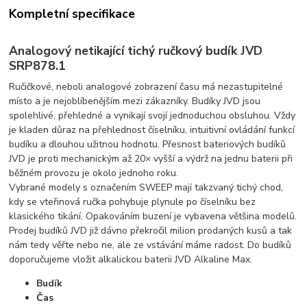
Kompletní specifikace
Analogový netikající tichý ručkový budík JVD
SRP878.1
Ručičkové, neboli analogové zobrazení času má nezastupitelné
místo a je nejoblíbenějším mezi zákazníky. Budíky JVD jsou
spolehlivé, přehledné a vynikají svojí jednoduchou obsluhou. Vždy
je kladen důraz na přehlednost číselníku, intuitivní ovládání funkcí
budíku a dlouhou užitnou hodnotu. Přesnost bateriových budíků
JVD je proti mechanickým až 20× vyšší a výdrž na jednu baterii při
běžném provozu je okolo jednoho roku.
Vybrané modely s označením SWEEP mají takzvaný tichý chod,
kdy se vteřinová ručka pohybuje plynule po číselníku bez
klasického tikání. Opakováním buzení je vybavena většina modelů.
Prodej budíků JVD již dávno překročil milion prodaných kusů a tak
nám tedy věřte nebo ne, ale ze vstávání máme radost. Do budíků
doporučujeme vložit alkalickou baterii JVD Alkaline Max.
Budík
Čas