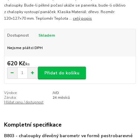
chaloupky. Bude-li pěkné počasí ukáže se panenka, bude-li ošklivo
z chalopky vystoupí panáček. Klasika Materiál: dřevo. Rozměr:
120×127×70 mm. Teploměr Teplota ...
celý popis
Dostupnost
Skladem
Nejsme plátci DPH
620 Kč
/
ks
Přidat do košíku
Výrobce:
JVD
Záruka:
24 měsíců
Hlídat cenu / dostupnost
Kompletní specifikace
B803 - chaloupky dřevěný barometr ve formě pestrobarevné