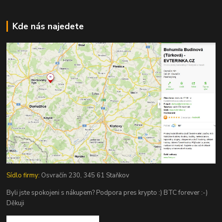
Kde nás najedete
Sídlo firmy:
Osvračín 230, 345 61 Staňkov
Byli jste spokojeni s nákupem? Podpora pres krypto :) BTC forever :-)
Děkuji