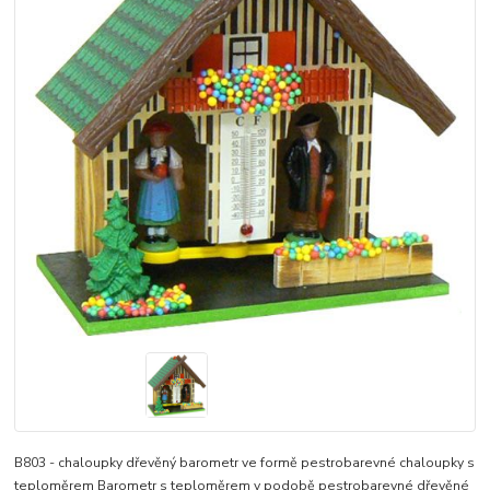
B803 - chaloupky dřevěný barometr ve formě pestrobarevné chaloupky s
teploměrem Barometr s teploměrem v podobě pestrobarevné dřevěné