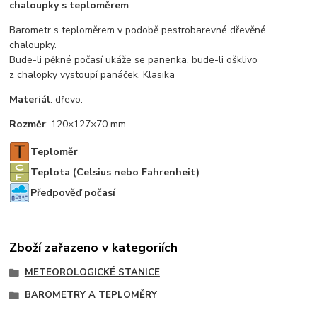
chaloupky s teploměrem
Barometr s teploměrem v podobě pestrobarevné dřevěné
chaloupky.
Bude-li pěkné počasí ukáže se panenka, bude-li ošklivo
z chalopky vystoupí panáček. Klasika
Materiál
: dřevo.
Rozměr
: 120×127×70 mm.
Teploměr
Teplota (Celsius nebo Fahrenheit)
Předpověď počasí
Zboží zařazeno v kategoriích
METEOROLOGICKÉ STANICE
BAROMETRY A TEPLOMĚRY