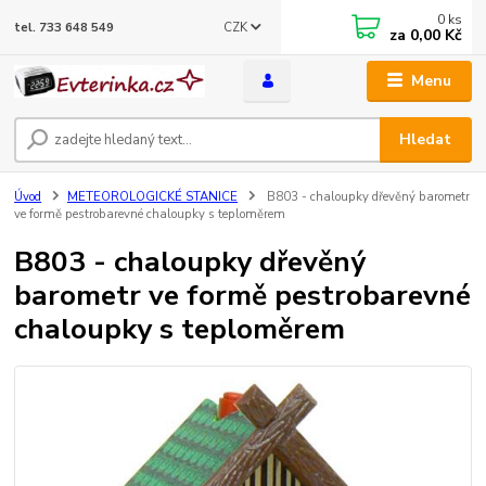
0
ks
CZK
tel. 733 648 549
za
0,00 Kč
Menu
Hledat
Úvod
METEOROLOGICKÉ STANICE
B803 - chaloupky dřevěný barometr
ve formě pestrobarevné chaloupky s teploměrem
B803 - chaloupky dřevěný
barometr ve formě pestrobarevné
chaloupky s teploměrem