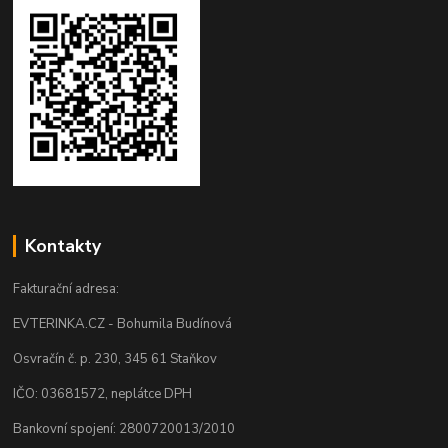
Kontakty
Fakturační adresa:
EVTERINKA.CZ - Bohumila Budínová
Osvračín č. p. 230, 345 61 Staňkov
IČO: 03681572, neplátce DPH
Bankovní spojení: 2800720013/2010