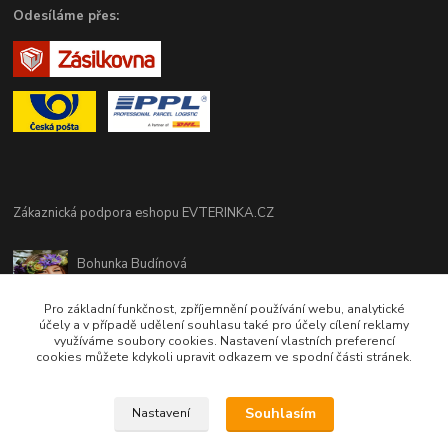
Odesíláme přes:
Zákaznická podpora eshopu EVTERINKA.CZ
Bohunka Budínová
tel. 733 648 549
(Po-Pá - 9:00-17:00hod, So 8:00-12:00hod)
Pro základní funkčnost, zpříjemnění používání webu, analytické
účely a v případě udělení souhlasu také pro účely cílení reklamy
využíváme soubory cookies. Nastavení vlastních preferencí
obchod@evterinka.cz
cookies můžete kdykoli upravit odkazem ve spodní části stránek.
Souhlasím
Nastavení