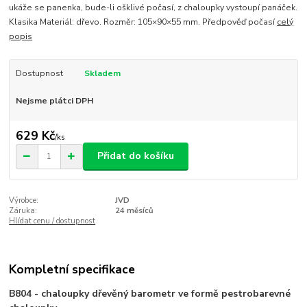
ukáže se panenka, bude-li ošklivé počasí, z chaloupky vystoupí panáček.
Klasika Materiál: dřevo. Rozměr: 105×90×55 mm. Předpověď počasí
celý
popis
Dostupnost
Skladem
Nejsme plátci DPH
629 Kč
/
ks
Přidat do košíku
Výrobce:
JVD
Záruka:
24 měsíců
Hlídat cenu / dostupnost
Kompletní specifikace
B804 - chaloupky dřevěný barometr ve formě pestrobarevné