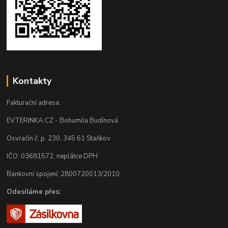
Kontakty
Fakturační adresa:
EVTERINKA.CZ - Bohumila Budínová
Osvračín č. p. 230, 345 61 Staňkov
IČO: 03681572, neplátce DPH
Bankovní spojení: 2800720013/2010
Odesíláme přes: