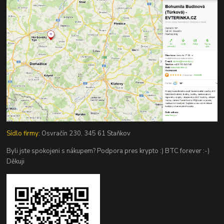
Sídlo firmy:
Osvračín 230, 345 61 Staňkov
Byli jste spokojeni s nákupem? Podpora pres krypto :) BTC forever :-)
Děkuji