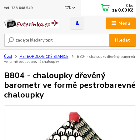
0
ks
CZK
tel. 733 648 549
za
0,00 Kč
Menu
Hledat
Úvod
METEOROLOGICKÉ STANICE
B804 - chaloupky dřevěný barometr
ve formě pestrobarevné chaloupky
B804 - chaloupky dřevěný
barometr ve formě pestrobarevné
chaloupky