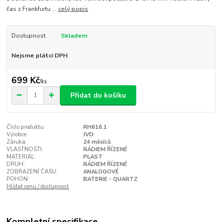
čas z Frankfurtu ...
celý popis
Dostupnost
Skladem
Nejsme plátci DPH
699 Kč
/
ks
Přidat do košíku
Číslo produktu:
RH616.1
Výrobce:
JVD
Záruka:
24 měsíců
VLASTNOSTI:
RÁDIEM ŘÍZENÉ
MATERIÁL:
PLAST
DRUH:
RÁDIEM ŘÍZENÉ
ZOBRAZENÍ ČASU:
ANALOGOVÉ
POHON:
BATERIE - QUARTZ
Hlídat cenu / dostupnost
Kompletní specifikace