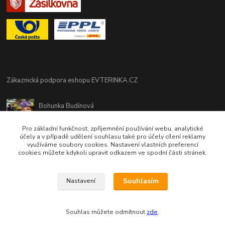
Zákaznická podpora eshopu EVTERINKA.CZ
Bohunka Budínová
tel. 733 648 549
(Po-Pá - 9:00-17:00hod, So 8:00-12:00hod)
Pro základní funkčnost, zpříjemnění používání webu, analytické
účely a v případě udělení souhlasu také pro účely cílení reklamy
využíváme soubory cookies. Nastavení vlastních preferencí
obchod@evterinka.cz
cookies můžete kdykoli upravit odkazem ve spodní části stránek.
Souhlasím
Nastavení
Souhlas můžete odmítnout
zde
.
Vytvořeno na
Eshop-rychle.cz