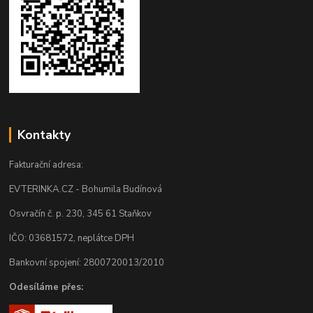
Kontakty
Fakturační adresa:
EVTERINKA.CZ - Bohumila Budínová
Osvračín č. p. 230, 345 61 Staňkov
IČO: 03681572, neplátce DPH
Bankovní spojení: 2800720013/2010
Odesíláme přes: