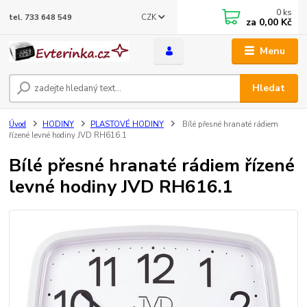
0
ks
CZK
tel. 733 648 549
za
0,00 Kč
Menu
Hledat
Úvod
HODINY
PLASTOVÉ HODINY
Bílé přesné hranaté rádiem
řízené levné hodiny JVD RH616.1
Bílé přesné hranaté rádiem řízené
levné hodiny JVD RH616.1