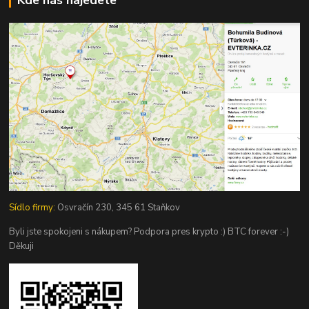
Sídlo firmy:
Osvračín 230, 345 61 Staňkov
Byli jste spokojeni s nákupem? Podpora pres krypto :) BTC forever :-)
Děkuji