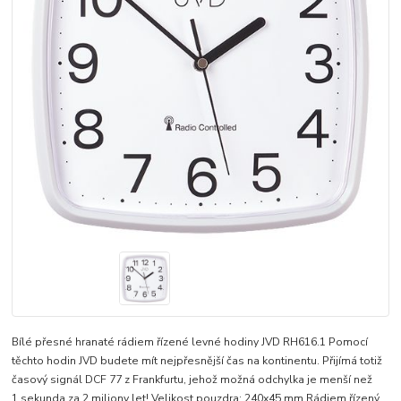
Bílé přesné hranaté rádiem řízené levné hodiny JVD RH616.1 Pomocí
těchto hodin JVD budete mít nejpřesnější čas na kontinentu. Přijímá totiž
časový signál DCF 77 z Frankfurtu, jehož možná odchylka je menší než
1 sekunda za 2 miliony let! Velikost pouzdra: 240x45 mm Rádiem řízený