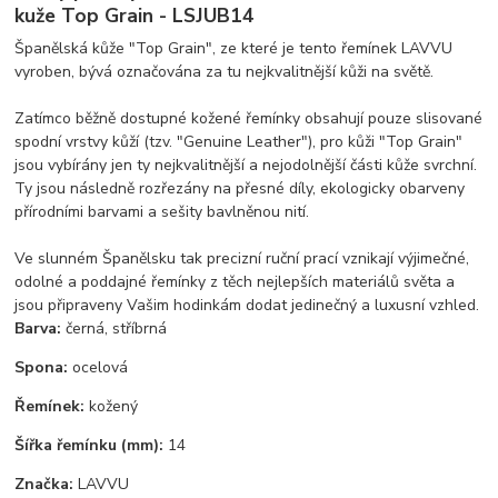
kuže Top Grain - LSJUB14
Španělská kůže "Top Grain", ze které je tento řemínek LAVVU
vyroben, bývá označována za tu nejkvalitnější kůži na světě.
Zatímco běžně dostupné kožené řemínky obsahují pouze slisované
spodní vrstvy kůží (tzv. "Genuine Leather"), pro kůži "Top Grain"
jsou vybírány jen ty nejkvalitnější a nejodolnější části kůže svrchní.
Ty jsou následně rozřezány na přesné díly, ekologicky obarveny
přírodními barvami a sešity bavlněnou nití.
Ve slunném Španělsku tak precizní ruční prací vznikají výjimečné,
odolné a poddajné řemínky z těch nejlepších materiálů světa a
jsou připraveny Vašim hodinkám dodat jedinečný a luxusní vzhled.
Barva:
černá, stříbrná
Spona:
ocelová
Řemínek:
kožený
Šířka řemínku (mm):
14
Značka:
LAVVU