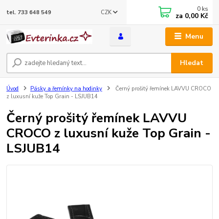
0
ks
CZK
tel. 733 648 549
za
0,00 Kč
Menu
Hledat
Úvod
Pásky a řemínky na hodinky
Černý prošitý řemínek LAVVU CROCO
z luxusní kuže Top Grain - LSJUB14
Černý prošitý řemínek LAVVU
CROCO z luxusní kuže Top Grain -
LSJUB14