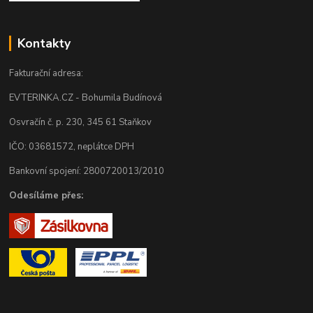
Kontakty
Fakturační adresa:
EVTERINKA.CZ - Bohumila Budínová
Osvračín č. p. 230, 345 61 Staňkov
IČO: 03681572, neplátce DPH
Bankovní spojení: 2800720013/2010
Odesíláme přes: