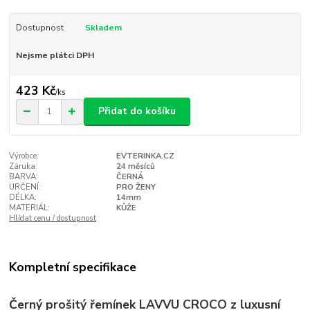
Dostupnost
Skladem
Nejsme plátci DPH
423 Kč
/
ks
Přidat do košíku
Výrobce:
EVTERINKA.CZ
Záruka:
24 měsíců
BARVA:
ČERNÁ
URČENÍ:
PRO ŽENY
DÉLKA:
14mm
MATERIÁL:
KŮŽE
Hlídat cenu / dostupnost
Kompletní specifikace
Černý prošitý řemínek LAVVU CROCO z luxusní