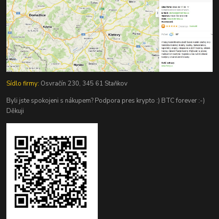
Sídlo firmy:
Osvračín 230, 345 61 Staňkov
Byli jste spokojeni s nákupem? Podpora pres krypto :) BTC forever :-)
Děkuji