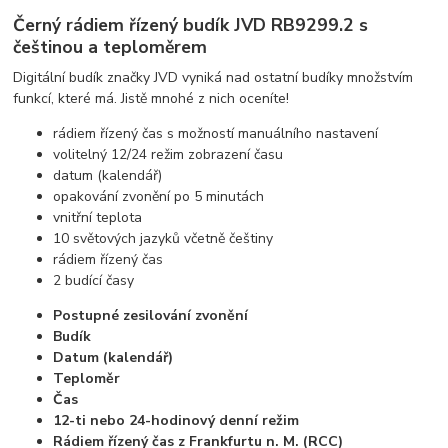
Černý rádiem řízený budík JVD RB9299.2 s
češtinou a teploměrem
Digitální budík značky JVD vyniká nad ostatní budíky množstvím
funkcí, které má. Jistě mnohé z nich oceníte!
rádiem řízený čas s možností manuálního nastavení
volitelný 12/24 režim zobrazení času
datum (kalendář)
opakování zvonění po 5 minutách
vnitřní teplota
10 světových jazyků včetně češtiny
rádiem řízený čas
2 budící časy
Postupné zesilování zvonění
Budík
Datum (kalendář)
Teploměr
Čas
12-ti nebo 24-hodinový denní režim
Rádiem řízený čas z Frankfurtu n. M. (RCC)