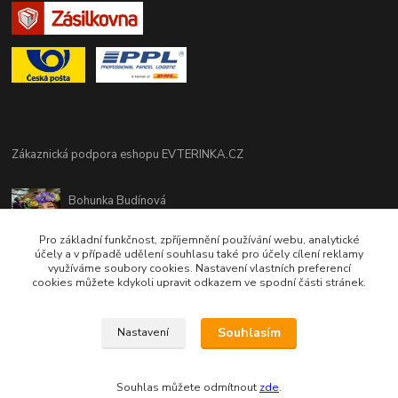
Zákaznická podpora eshopu EVTERINKA.CZ
Bohunka Budínová
tel. 733 648 549
(Po-Pá - 9:00-17:00hod, So 8:00-12:00hod)
Pro základní funkčnost, zpříjemnění používání webu, analytické
účely a v případě udělení souhlasu také pro účely cílení reklamy
využíváme soubory cookies. Nastavení vlastních preferencí
obchod@evterinka.cz
cookies můžete kdykoli upravit odkazem ve spodní části stránek.
Souhlasím
Nastavení
Souhlas můžete odmítnout
zde
.