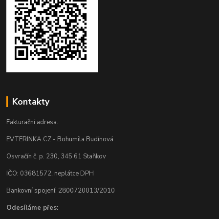
Kontakty
Fakturační adresa:
EVTERINKA.CZ - Bohumila Budínová
Osvračín č. p. 230, 345 61 Staňkov
IČO: 03681572, neplátce DPH
Bankovní spojení: 2800720013/2010
Odesíláme přes: