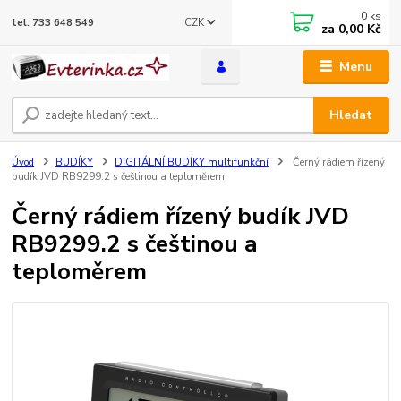
0
ks
CZK
tel. 733 648 549
za
0,00 Kč
Menu
Hledat
Úvod
BUDÍKY
DIGITÁLNÍ BUDÍKY multifunkční
Černý rádiem řízený
budík JVD RB9299.2 s češtinou a teploměrem
Černý rádiem řízený budík JVD
RB9299.2 s češtinou a
teploměrem