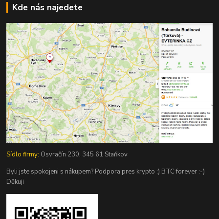
Kde nás najedete
Sídlo firmy:
Osvračín 230, 345 61 Staňkov
Byli jste spokojeni s nákupem? Podpora pres krypto :) BTC forever :-)
Děkuji