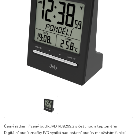
Černý rádiem řízený budík JVD RB9299.2 s češtinou a teploměrem
Digitální budík značky JVD vyniká nad ostatní budíky množstvím funkcí,