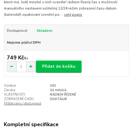
které má. Jistě mnohé z nich oceníte! rádiem řízený čas s možností
manuálního nastavení volitelný 12/24 režim zobrazení času datum
(kalendář) opakování zvonění po ...
celý popis
Dostupnost
Skladem
Nejsme plátci DPH
749 Kč
/
ks
Přidat do košíku
Výrobce:
JVD
Záruka:
24 měsíců
VLASTNOSTI:
RÁDIEM ŘÍZENÉ
ZOBRAZENÍ ČASU:
DIGITÁLNÍ
Hlídat cenu / dostupnost
Kompletní specifikace