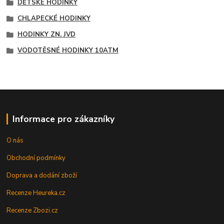
DĚTSKÉ HODINKY
CHLAPECKÉ HODINKY
HODINKY ZN. JVD
VODOTĚSNÉ HODINKY 10ATM
Informace pro zákazníky
O nás
Obchodní podmínky
Doprava a dodání zboží
Recenze Heureka.cz
Recenze Zbozi.cz