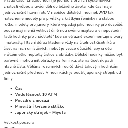
v řádu času. Znalost hodin je jednou z prvních systémových
znalostí vůbec a uvádí děti do běžného života, kde čas hraje
jednoznačně hlavní roli. V nabídce dětských hodinek
JVD
tak
nalezneme modely pro prvňáky s krátkými řemínky na slabou
ručku, modely pro juniory, které vypadají jako hodinky pro dospělé,
pouze mají menší velikost úměrnou svému majiteli a v neposlední
řadě hodinky pro „náctileté“ kde se výrazně experimentuje s tvary
i materiály. Hlavní důraz klademe vždy na čitelnost číselníků a
čísel na nich umístěných, neboť je velice důležité, aby si děti
v útlém věku nepletly číslice s obrázky. Dětské hodinky můžou být
barevné, mohou mít obrázky na řemínku, ale na číselník patří
hlavně čísla. Většina rozumných rodičů dává takovým hodinkám
jednoznačně přednost. V hodinkách je použit japonský strojek od
firmy .
Čas
Vodotěsnost 10 ATM
Pouzdro z mosazi
Minerální tvrzené sklíčko
Japonský strojek – Miyota
Velikost pouzdra