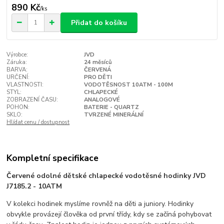
890 Kč
/
ks
Přidat do košíku
Výrobce:
JVD
Záruka:
24 měsíců
BARVA:
ČERVENÁ
URČENÍ:
PRO DĚTI
VLASTNOSTI:
VODOTĚSNOST 10ATM - 100M
STYL:
CHLAPECKÉ
ZOBRAZENÍ ČASU:
ANALOGOVÉ
POHON:
BATERIE - QUARTZ
SKLO:
TVRZENÉ MINERÁLNÍ
Hlídat cenu / dostupnost
Kompletní specifikace
Červené odolné dětské chlapecké vodotěsné hodinky JVD
J7185.2 - 10ATM
V kolekci hodinek myslíme rovněž na děti a juniory. Hodinky
obvykle provázejí člověka od první třídy, kdy se začíná pohybovat