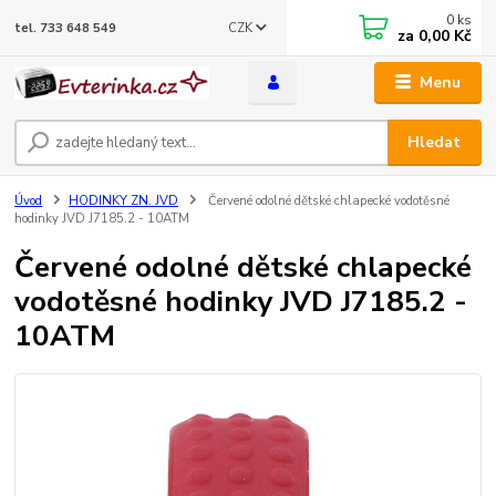
0
ks
CZK
tel. 733 648 549
za
0,00 Kč
Menu
Hledat
Úvod
HODINKY ZN. JVD
Červené odolné dětské chlapecké vodotěsné
hodinky JVD J7185.2 - 10ATM
Červené odolné dětské chlapecké
vodotěsné hodinky JVD J7185.2 -
10ATM