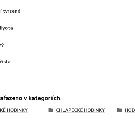
í tvrzené
Miyota
vý
čísla
zařazeno v kategoriích
KÉ HODINKY
CHLAPECKÉ HODINKY
HOD