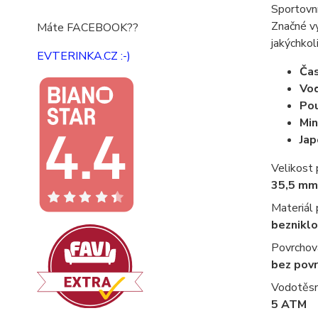
Sportovní
Značné vý
Máte FACEBOOK??
jakýchkol
EVTERINKA.CZ :-)
Ča
Vo
Pou
Min
Jap
Velikost
35,5 mm
Materiál
bezniklo
Povrchov
bez pov
Vodotěs
5 ATM