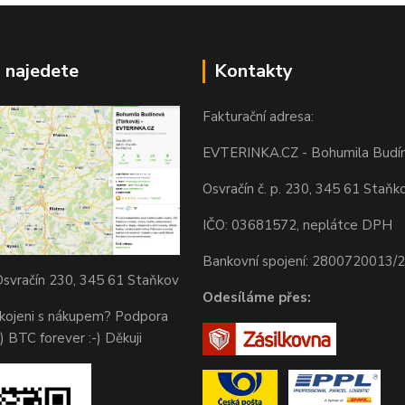
 najedete
Kontakty
Fakturační adresa:
EVTERINKA.CZ - Bohumila Budí
Osvračín č. p. 230, 345 61 Staňk
IČO: 03681572, neplátce DPH
Bankovní spojení: 2800720013/
svračín 230, 345 61 Staňkov
Odesíláme přes:
okojeni s nákupem? Podpora
) BTC forever :-) Děkuji