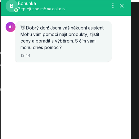
Zákaznická podpora eshopu EVTERINKA.CZ
Bohunka Budínová
nová
tel. 733 648 549
(Po-Pá - 9:00-17:00hod, So 8:00-
ov
12:00hod)
obchod@evterinka.cz
2010