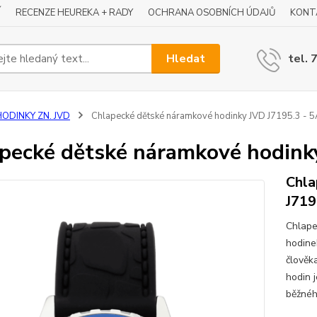
Í
RECENZE HEUREKA + RADY
OCHRANA OSOBNÍCH ÚDAJŮ
KONT
Hledat
tel. 
HODINKY ZN. JVD
Chlapecké dětské náramkové hodinky JVD J7195.3 - 
pecké dětské náramkové hodink
Chla
J719
Chlape
hodine
člověk
hodin 
běžného