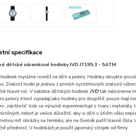
tní specifikace
ké dětské náramkové hodinky JVD J7195.3 - 5ATM
 hodinek myslíme rovněž na děti a juniory. Hodinky obvykle prováz
su. Znalost hodin je jednou z prvních systémových znalostí vůbec 
ně hlavní roli. V nabídce dětských hodinek
JVD
tak nalezneme mo
o juniory, které vypadají jako hodinky pro dospělé, pouze mají m
ro „náctileté“ kde se výrazně experimentuje s tvary i materiály. 
místěných, neboť je velice důležité, aby si děti v útlém věku nep
mohou mít obrázky na řemínku, ale na číselník patří hlavně čísl
ně přednost. V hodinkách je použit japonský strojek od firmy .