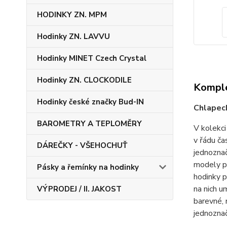
HODINKY ZN. MPM
Hodinky ZN. LAVVU
Hodinky MINET Czech Crystal
Hodinky ZN. CLOCKODILE
Komple
Hodinky české značky Bud-IN
Chlapec
BAROMETRY A TEPLOMĚRY
V kolekci
v řádu ča
DÁREČKY - VŠEHOCHUŤ
jednoznač
modely pr
Pásky a řemínky na hodinky
hodinky p
na nich u
VÝPRODEJ / II. JAKOST
barevné, 
jednoznač