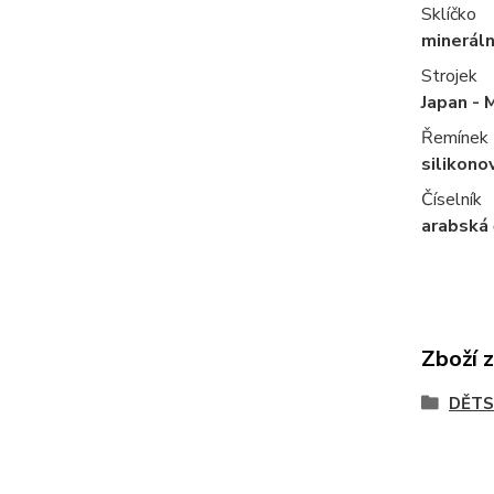
Sklíčko
mineráln
Strojek
Japan - 
Řemínek
silikono
Číselník
arabská 
Zboží 
DĚTS