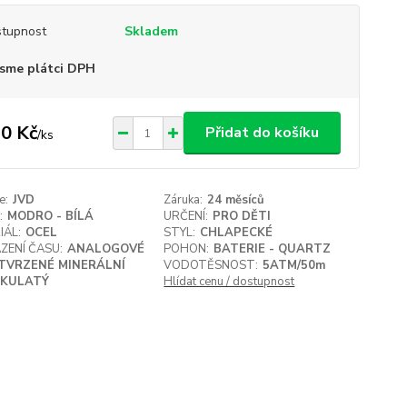
tupnost
Skladem
sme plátci DPH
0 Kč
Přidat do košíku
/
ks
e:
JVD
Záruka:
24 měsíců
:
MODRO - BÍLÁ
URČENÍ:
PRO DĚTI
IÁL:
OCEL
STYL:
CHLAPECKÉ
ZENÍ ČASU:
ANALOGOVÉ
POHON:
BATERIE - QUARTZ
TVRZENÉ MINERÁLNÍ
VODOTĚSNOST:
5ATM/50m
KULATÝ
Hlídat cenu / dostupnost