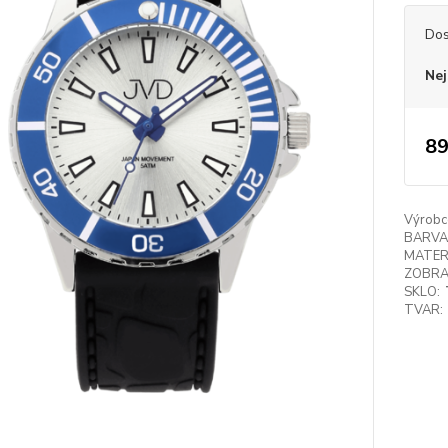
Dos
Nej
89
Výrobc
BARVA
MATER
ZOBRA
SKLO:
TVAR: