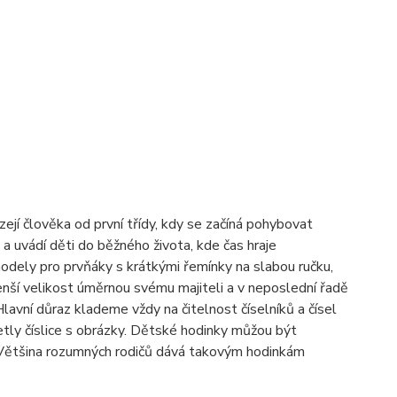
ejí člověka od první třídy, kdy se začíná pohybovat
a uvádí děti do běžného života, kde čas hraje
dely pro prvňáky s krátkými řemínky na slabou ručku,
enší velikost úměrnou svému majiteli a v neposlední řadě
Hlavní důraz klademe vždy na čitelnost číselníků a čísel
letly číslice s obrázky. Dětské hodinky můžou být
a. Většina rozumných rodičů dává takovým hodinkám