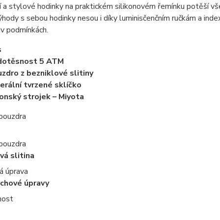
 a stylové hodinky na praktickém silikonovém řemínku potěší vš
hody s sebou hodinky nesou i díky luminisčenčním ručkám a indexům
iv podmínkách.
s
dotěsnost 5 ATM
zdro z bezniklové slitiny
erální tvrzené sklíčko
onský strojek – Miyota
 pouzdra
 pouzdra
vá slitina
á úprava
rchové úpravy
nost