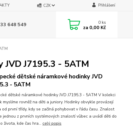
AKTY
Přihlášení
CZK
0
ks
733 648 549
za
0,00 Kč
5ATM
y JVD J7195.3 - 5ATM
pecké dětské náramkové hodinky JVD
5.3 - 5ATM
cké dětské náramkové hodinky JVD J7195.3 - 5ATM V kolekci
k myslíme rovněž na děti a juniory. Hodinky obvykle provázejí
a od první třídy, kdy se začíná pohybovat v řádu času. Znalost
je jednou z prvních systémových znalostí vůbec a uvádí děti do
 života, kde čas hra...
celý popis