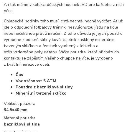
A i tak máme v kolekci dětských hodinek JVD pro každého z nich
něco!
Chlapecké hodinky toho musí, chtě nechtě, hodně vydržet. Ať už
jde o odpolední fotbalový trénink, nezvládnutou jízdu na kole
nebo nečekanou průtrž mračen. Z toho důvodu je jejich pouzdro
vyrobené z odolné slitiny kovů, číselník zasklený minerálním
tvrzeným sklíčkem a řemínek vyrobený z lehkého a
otěruvzdorného polyuretanu. Víčko pouzdra, které přichází do
kontaktu se zápěstím Vašeho chlapce nejvíce, je vyrobeno
z kvalitní nerezové oceli.
Čas
Vodotěsnost 5 ATM
Pouzdro z bezniklové slitiny
Minerální tvrzené sklíčko
Velikost pouzdra
34,5x40 mm
Materiál pouzdra
bezniklová slitina