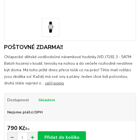
POŠTOVNÉ ZDARMA!!
Chlapecké dětské voděodolné náramkové hodinky JVD J7181.3 - 5ATM
Batoh hozený v koutě, tenisky na nohou a do večeře rozhodně nestihne
být doma. Má toho ještě dnes přece tolik co na práci! Tihle malí rošťáci
jsou zkrátka sví. Každý má své sny a plány: Jeden chce být policistou,
druhý stále vypráví o...
celý popis
Dostupnost
Skladem
Nejsme plátci DPH
790 Kč
/
ks
Přidat do košíku