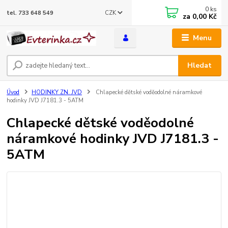
0
ks
CZK
tel. 733 648 549
za
0,00 Kč
Menu
Hledat
Úvod
HODINKY ZN. JVD
Chlapecké dětské voděodolné náramkové
hodinky JVD J7181.3 - 5ATM
Chlapecké dětské voděodolné
náramkové hodinky JVD J7181.3 -
5ATM