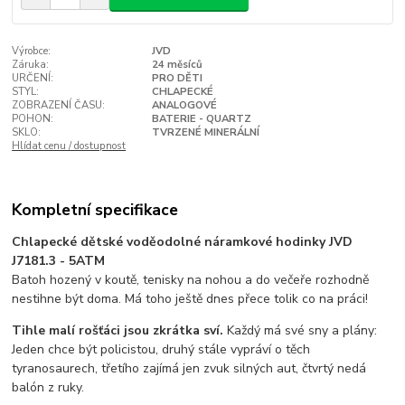
Výrobce:
JVD
Záruka:
24 měsíců
URČENÍ:
PRO DĚTI
STYL:
CHLAPECKÉ
ZOBRAZENÍ ČASU:
ANALOGOVÉ
POHON:
BATERIE - QUARTZ
SKLO:
TVRZENÉ MINERÁLNÍ
Hlídat cenu / dostupnost
Kompletní specifikace
Chlapecké dětské voděodolné náramkové hodinky JVD
J7181.3 - 5ATM
Batoh hozený v koutě, tenisky na nohou a do večeře rozhodně
nestihne být doma. Má toho ještě dnes přece tolik co na práci!
Tihle malí rošťáci jsou zkrátka sví.
Každý má své sny a plány:
Jeden chce být policistou, druhý stále vypráví o těch
tyranosaurech, třetího zajímá jen zvuk silných aut, čtvrtý nedá
balón z ruky.