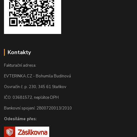
Kontakty
Fakturační adresa:
EVTERINKA.CZ - Bohumila Budínová
Osvračín č. p. 230, 345 61 Staňkov
IČO: 03681572, neplátce DPH
Bankovní spojení: 2800720013/2010
Odesíláme přes: