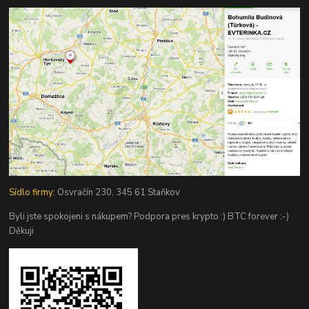
Sídlo firmy:
Osvračín 230, 345 61 Staňkov
Byli jste spokojeni s nákupem? Podpora pres krypto :) BTC forever :-)
Děkuji