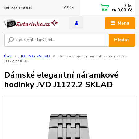
0
ks
CZK
tel. 733 648 549
za
0,00 Kč
Menu
Hledat
Úvod
HODINKY ZN. JVD
Dámské elegantní náramkové hodinky JVD
J1122.2 SKLAD
Dámské elegantní náramkové
hodinky JVD J1122.2 SKLAD