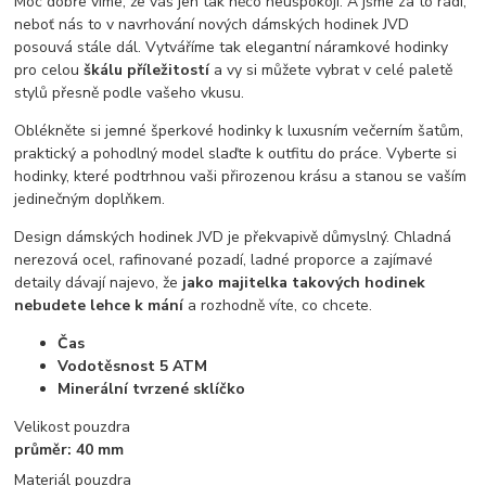
Moc dobře víme, že vás jen tak něco neuspokojí. A jsme za to rádi,
neboť nás to v navrhování nových dámských hodinek JVD
posouvá stále dál. Vytváříme tak elegantní náramkové hodinky
pro celou
škálu příležitostí
a vy si můžete vybrat v celé paletě
stylů přesně podle vašeho vkusu.
Oblékněte si jemné šperkové hodinky k luxusním večerním šatům,
praktický a pohodlný model slaďte k outfitu do práce. Vyberte si
hodinky, které podtrhnou vaši přirozenou krásu a stanou se vaším
jedinečným doplňkem.
Design dámských hodinek JVD je překvapivě důmyslný. Chladná
nerezová ocel, rafinované pozadí, ladné proporce a zajímavé
detaily dávají najevo, že
jako majitelka takových hodinek
nebudete lehce k mání
a rozhodně víte, co chcete.
Čas
Vodotěsnost 5 ATM
Minerální tvrzené sklíčko
Velikost pouzdra
průměr: 40 mm
Materiál pouzdra