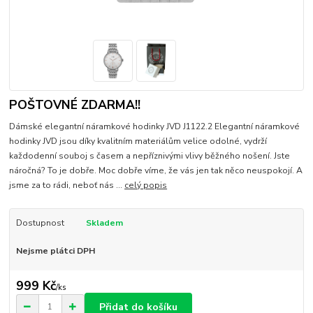
POŠTOVNÉ ZDARMA!!
Dámské elegantní náramkové hodinky JVD J1122.2 Elegantní náramkové
hodinky JVD jsou díky kvalitním materiálům velice odolné, vydrží
každodenní souboj s časem a nepříznivými vlivy běžného nošení. Jste
náročná? To je dobře. Moc dobře víme, že vás jen tak něco neuspokojí. A
jsme za to rádi, neboť nás ...
celý popis
Dostupnost
Skladem
Nejsme plátci DPH
999 Kč
/
ks
Přidat do košíku