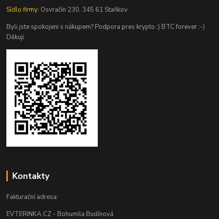
Sídlo firmy:
Osvračín 230, 345 61 Staňkov
Byli jste spokojeni s nákupem? Podpora pres krypto :) BTC forever :-)
Děkuji
Kontakty
Fakturační adresa:
EVTERINKA.CZ - Bohumila Budínová