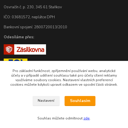
Osvračín č. p. 230, 345 61 Staňkov
IČO: 03681572, neplátce DPH
Bankovní spojení: 2800720013/2010
Odesíláme přes:
Pro základní funkčnost, zpříjemnění používání webu, analytické
účely a v případě udělení souhlasu také pro účely cílení reklamy
využíváme soubory cookies. Nastavení vlastních preferencí
cookies můžete kdykoli upravit odkazem ve spodní části stránek.
Zákaznická podpora eshopu EVTERINKA.CZ
Souhlasím
Nastavení
Bohunka Budínová
tel. 733 648 549
Souhlas můžete odmítnout
zde
.
(Po-Pá - 9:00-17:00hod, So 8:00-12:00hod)