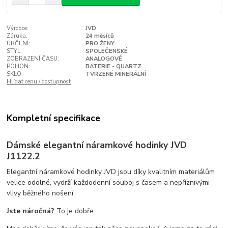
Výrobce:
JVD
Záruka:
24 měsíců
URČENÍ:
PRO ŽENY
STYL:
SPOLEČENSKÉ
ZOBRAZENÍ ČASU:
ANALOGOVÉ
POHON:
BATERIE - QUARTZ
SKLO:
TVRZENÉ MINERÁLNÍ
Hlídat cenu / dostupnost
Kompletní specifikace
Dámské elegantní náramkové hodinky JVD
J1122.2
Elegantní náramkové hodinky JVD jsou díky kvalitním materiálům
velice odolné, vydrží každodenní souboj s časem a nepříznivými
vlivy běžného nošení.
Jste náročná?
To je dobře.