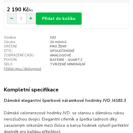
2 190 Kč
/
ks
Přidat do košíku
Výrobce:
JVD
Záruka:
24 měsíců
URČENÍ:
PRO ŽENY
STYL:
SPOLEČENSKÉ
ZOBRAZENÍ ČASU:
ANALOGOVÉ
POHON:
BATERIE - QUARTZ
SKLO:
TVRZENÉ MINERÁLNÍ
Hlídat cenu / dostupnost
Kompletní specifikace
Dámské elegantní šperkové náramkové hodinky JVD J4183.3
Dámské celonerezové hodinky JVD se stanou s dámskou rukou
nerozlučnou dvojici. Elegantní ciferník a špetka ladnosti díky
zasazeným zirkonům mezi číslice a barva hodinek vytvoří perfektní
doplněk pro každou příležitost.