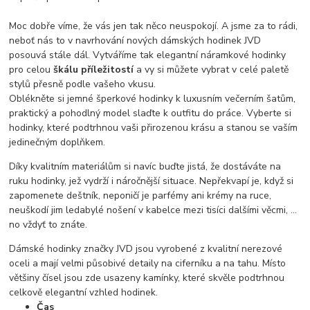
Moc dobře víme, že vás jen tak něco neuspokojí. A jsme za to rádi,
neboť nás to v navrhování nových dámských hodinek JVD
posouvá stále dál. Vytváříme tak elegantní náramkové hodinky
pro celou
škálu příležitostí
a vy si můžete vybrat v celé paletě
stylů přesně podle vašeho vkusu.
Oblékněte si jemné šperkové hodinky k luxusním večerním šatům,
praktický a pohodlný model slaďte k outfitu do práce. Vyberte si
hodinky, které podtrhnou vaši přirozenou krásu a stanou se vaším
jedinečným doplňkem.
Díky kvalitním materiálům si navíc buďte jistá, že dostáváte na
ruku hodinky, jež vydrží i náročnější situace. Nepřekvapí je, když si
zapomenete deštník, neponičí je parfémy ani krémy na ruce,
neuškodí jim ledabylé nošení v kabelce mezi tisíci dalšími věcmi, …
no vždyť to znáte.
Dámské hodinky značky JVD jsou vyrobené z kvalitní nerezové
oceli a mají velmi působivé detaily na ciferníku a na tahu. Místo
většiny čísel jsou zde usazeny kamínky, které skvěle podtrhnou
celkově elegantní vzhled hodinek.
Čas