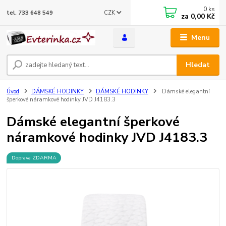
0
ks
CZK
tel. 733 648 549
za
0,00 Kč
Menu
Hledat
Úvod
DÁMSKÉ HODINKY
DÁMSKÉ HODINKY
Dámské elegantní
šperkové náramkové hodinky JVD J4183.3
Dámské elegantní šperkové
náramkové hodinky JVD J4183.3
Doprava ZDARMA