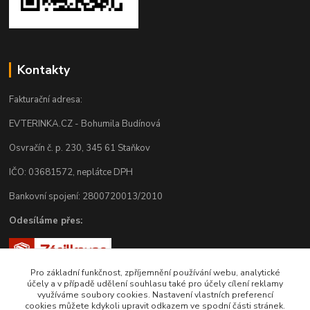
Kontakty
Fakturační adresa:
EVTERINKA.CZ - Bohumila Budínová
Osvračín č. p. 230, 345 61 Staňkov
IČO: 03681572, neplátce DPH
Bankovní spojení: 2800720013/2010
Odesíláme přes:
Pro základní funkčnost, zpříjemnění používání webu, analytické
účely a v případě udělení souhlasu také pro účely cílení reklamy
využíváme soubory cookies. Nastavení vlastních preferencí
cookies můžete kdykoli upravit odkazem ve spodní části stránek.