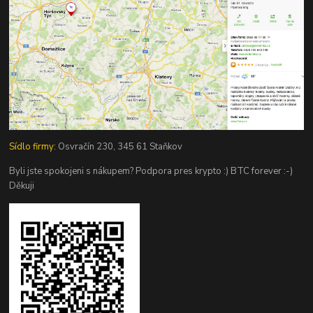
Sídlo firmy:
Osvračín 230, 345 61 Staňkov
Byli jste spokojeni s nákupem? Podpora pres krypto :) BTC forever :-)
Děkuji