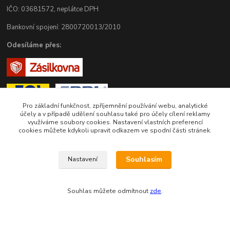
IČO: 03681572, neplátce DPH
Bankovní spojení: 2800720013/2010
Odesíláme přes:
Pro základní funkčnost, zpříjemnění používání webu, analytické
účely a v případě udělení souhlasu také pro účely cílení reklamy
využíváme soubory cookies. Nastavení vlastních preferencí
cookies můžete kdykoli upravit odkazem ve spodní části stránek.
Zákaznická podpora eshopu EVTERINKA.CZ
Souhlasím
Nastavení
Bohunka Budínová
tel. 733 648 549
Souhlas můžete odmítnout
zde
.
(Po-Pá - 9:00-17:00hod, So 8:00-12:00hod)
obchod@evterinka.cz