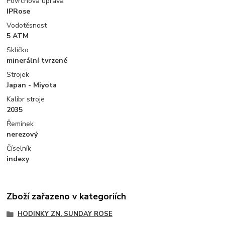
Povrchová úprava
IPRose
Vodotěsnost
5 ATM
Sklíčko
minerální tvrzené
Strojek
Japan - Miyota
Kalibr stroje
2035
Řemínek
nerezový
Číselník
indexy
Zboží zařazeno v kategoriích
HODINKY ZN. SUNDAY ROSE