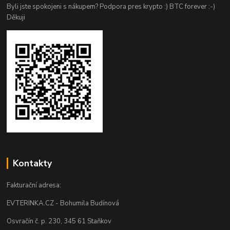
Byli jste spokojeni s nákupem? Podpora pres krypto :) BTC forever :-)
Děkuji
Kontakty
Fakturační adresa:
EVTERINKA.CZ - Bohumila Budínová
Osvračín č. p. 230, 345 61 Staňkov