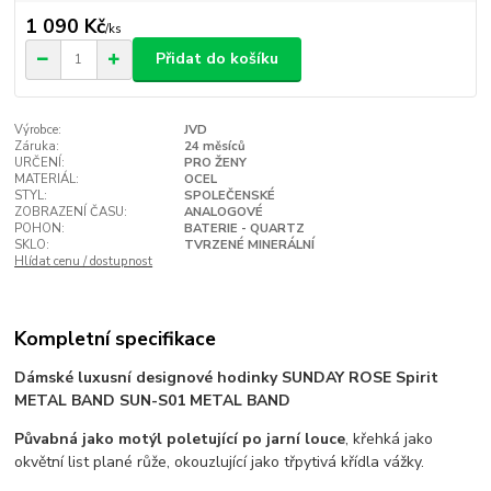
1 090 Kč
/
ks
Přidat do košíku
Výrobce:
JVD
Záruka:
24 měsíců
URČENÍ:
PRO ŽENY
MATERIÁL:
OCEL
STYL:
SPOLEČENSKÉ
ZOBRAZENÍ ČASU:
ANALOGOVÉ
POHON:
BATERIE - QUARTZ
SKLO:
TVRZENÉ MINERÁLNÍ
Hlídat cenu / dostupnost
Kompletní specifikace
Dámské luxusní designové hodinky SUNDAY ROSE Spirit
METAL BAND SUN-S01 METAL BAND
Půvabná jako motýl poletující po jarní louce
, křehká jako
okvětní list plané růže, okouzlující jako třpytivá křídla vážky.