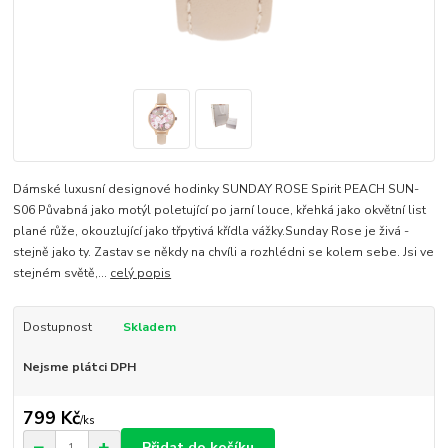
Dámské luxusní designové hodinky SUNDAY ROSE Spirit PEACH SUN-
S06 Půvabná jako motýl poletující po jarní louce, křehká jako okvětní list
plané růže, okouzlující jako třpytivá křídla vážky.Sunday Rose je živá -
stejně jako ty. Zastav se někdy na chvíli a rozhlédni se kolem sebe. Jsi ve
stejném světě,...
celý popis
Dostupnost
Skladem
Nejsme plátci DPH
799 Kč
/
ks
Přidat do košíku