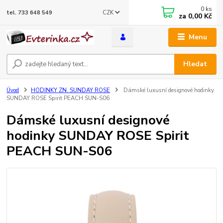
0
ks
CZK
tel. 733 648 549
za
0,00 Kč
Menu
Hledat
Úvod
HODINKY ZN. SUNDAY ROSE
Dámské luxusní designové hodinky
SUNDAY ROSE Spirit PEACH SUN-S06
Dámské luxusní designové
hodinky SUNDAY ROSE Spirit
PEACH SUN-S06