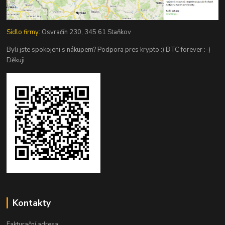
Sídlo firmy:
Osvračín 230, 345 61 Staňkov
Byli jste spokojeni s nákupem? Podpora pres krypto :) BTC forever :-)
Děkuji
Kontakty
Fakturační adresa: