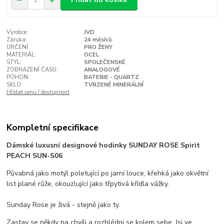
Výrobce:
JVD
Záruka:
24 měsíců
URČENÍ:
PRO ŽENY
MATERIÁL:
OCEL
STYL:
SPOLEČENSKÉ
ZOBRAZENÍ ČASU:
ANALOGOVÉ
POHON:
BATERIE - QUARTZ
SKLO:
TVRZENÉ MINERÁLNÍ
Hlídat cenu / dostupnost
Kompletní specifikace
Dámské luxusní designové hodinky SUNDAY ROSE Spirit
PEACH SUN-S06
Půvabná jako motýl poletující po jarní louce, křehká jako okvětní
list plané růže, okouzlující jako třpytivá křídla vážky.
Sunday Rose je živá - stejně jako ty.
Zastav se někdy na chvíli a rozhlédni se kolem sebe. Jsi ve