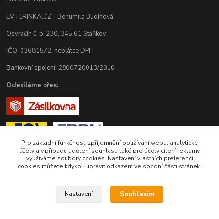
EVTERINKA.CZ - Bohumila Budínová
Osvračín č. p. 230, 345 61 Staňkov
IČO: 03681572, neplátce DPH
Bankovní spojení: 2800720013/2010
Odesíláme přes:
Pro základní funkčnost, zpříjemnění používání webu, analytické
účely a v případě udělení souhlasu také pro účely cílení reklamy
využíváme soubory cookies. Nastavení vlastních preferencí
cookies můžete kdykoli upravit odkazem ve spodní části stránek.
Zákaznická podpora eshopu EVTERINKA.CZ
Souhlasím
Nastavení
Bohunka Budínová
tel. 733 648 549