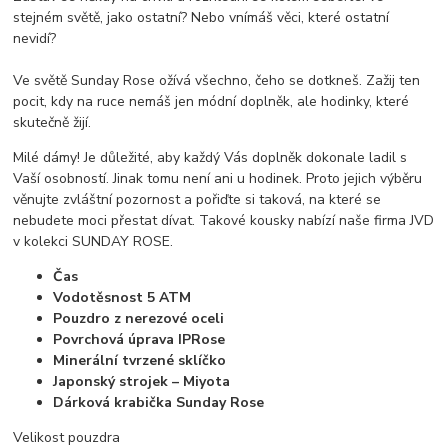
stejném světě, jako ostatní? Nebo vnímáš věci, které ostatní
nevidí?
Ve světě Sunday Rose ožívá všechno, čeho se dotkneš. Zažij ten
pocit, kdy na ruce nemáš jen módní doplněk, ale hodinky, které
skutečně žijí.
Milé dámy! Je důležité, aby každý Vás doplněk dokonale ladil s
Vaší osobností. Jinak tomu není ani u hodinek. Proto jejich výběru
věnujte zvláštní pozornost a pořiďte si taková, na které se
nebudete moci přestat dívat. Takové kousky nabízí naše firma JVD
v kolekci SUNDAY ROSE.
Čas
Vodotěsnost 5 ATM
Pouzdro z nerezové oceli
Povrchová úprava IPRose
Minerální tvrzené sklíčko
Japonský strojek – Miyota
Dárková krabička Sunday Rose
Velikost pouzdra