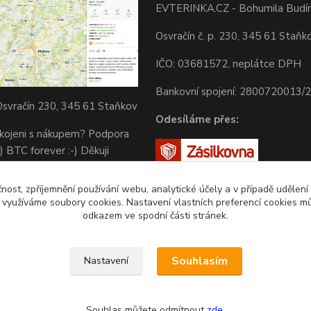
EVTERINKA.CZ - Bohumila Budí
Osvračín č. p. 230, 345 61 Staňk
IČO: 03681572, neplátce DPH
Bankovní spojení: 2800720013/
svračín 230, 345 61 Staňkov
Odesíláme přes:
okojeni s nákupem? Podpora
) BTC forever :-) Děkuji
čnost, zpříjemnění používání webu, analytické účely a v případě udělení
y využíváme soubory cookies. Nastavení vlastních preferencí cookies mů
odkazem ve spodní části stránek.
Souhlasím
Nastavení
Souhlas můžete odmítnout
zde
.