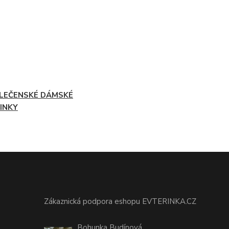
LEČENSKÉ DÁMSKÉ
INKY
Zákaznická podpora eshopu EVTERINKA.CZ
Bohunka Budínová