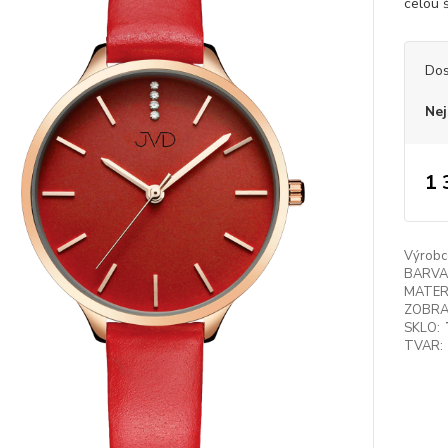
celou š
Dos
Nej
1 
Výrobc
BARVA
MATER
ZOBRA
SKLO:
TVAR: