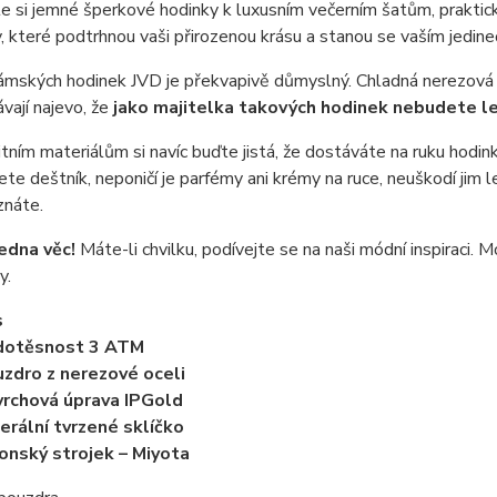
 si jemné šperkové hodinky k luxusním večerním šatům, praktic
y, které podtrhnou vaši přirozenou krásu a stanou se vaším jedi
mských hodinek JVD je překvapivě důmyslný. Chladná nerezová o
ávají najevo, že
jako majitelka takových hodinek nebudete l
itním materiálům si navíc buďte jistá, že dostáváte na ruku hodinky,
e deštník, neponičí je parfémy ani krémy na ruce, neuškodí jim le
znáte.
jedna věc!
Máte-li chvilku, podívejte se na naši módní inspiraci.
y.
s
dotěsnost 3 ATM
zdro z nerezové oceli
rchová úprava IPGold
erální tvrzené sklíčko
onský strojek – Miyota