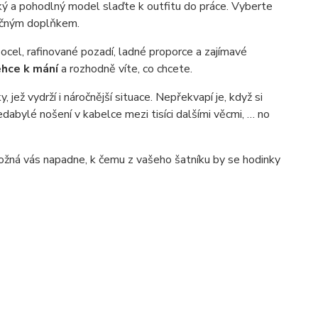
ký a pohodlný model slaďte k outfitu do práce. Vyberte
nečným doplňkem.
cel, rafinované pozadí, ladné proporce a zajímavé
ehce k mání
a rozhodně víte, co chcete.
 jež vydrží i náročnější situace. Nepřekvapí je, když si
dabylé nošení v kabelce mezi tisíci dalšími věcmi, … no
 Možná vás napadne, k čemu z vašeho šatníku by se hodinky