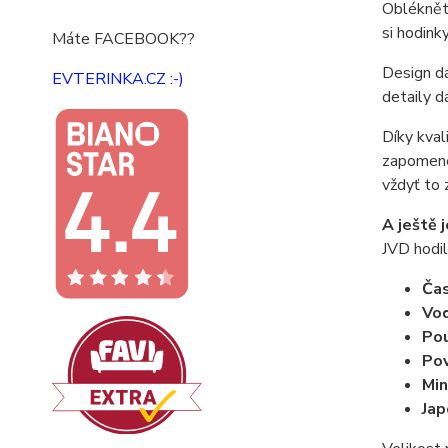
Oblékněte
si hodink
Máte FACEBOOK??
Design dá
EVTERINKA.CZ :-)
detaily d
Díky kval
zapomenet
vždyť to 
A ještě 
JVD hodil
Ča
Vo
Pou
Pov
Min
Jap