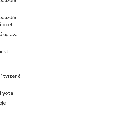
 pouzdra
 pouzdra
á ocel
á úprava
nost
í tvrzené
Miyota
oje