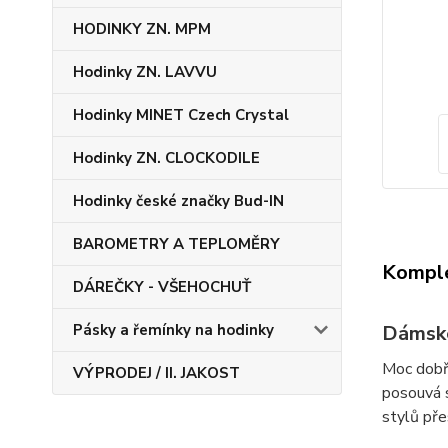
HODINKY ZN. MPM
Hodinky ZN. LAVVU
Hodinky MINET Czech Crystal
Hodinky ZN. CLOCKODILE
Hodinky české značky Bud-IN
BAROMETRY A TEPLOMĚRY
Komple
DÁREČKY - VŠEHOCHUŤ
Dámské
Pásky a řemínky na hodinky
Moc dobře
VÝPRODEJ / II. JAKOST
posouvá s
stylů př