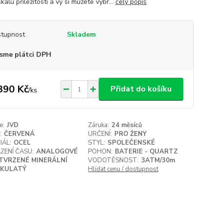
kálu příležitostí a vy si můžete vybr...
celý popis
tupnost
Skladem
sme plátci DPH
390 Kč
Přidat do košíku
/
ks
e:
JVD
Záruka:
24 měsíců
:
ČERVENÁ
URČENÍ:
PRO ŽENY
IÁL:
OCEL
STYL:
SPOLEČENSKÉ
ZENÍ ČASU:
ANALOGOVÉ
POHON:
BATERIE - QUARTZ
TVRZENÉ MINERÁLNÍ
VODOTĚSNOST:
3ATM/30m
KULATÝ
Hlídat cenu / dostupnost