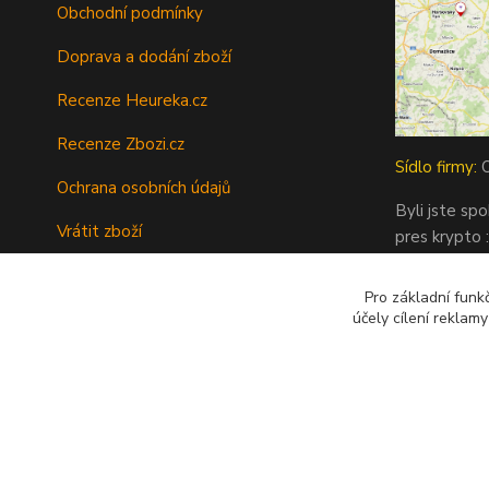
Obchodní podmínky
Doprava a dodání zboží
Recenze Heureka.cz
Recenze Zbozi.cz
Sídlo firmy:
O
Ochrana osobních údajů
Byli jste sp
Vrátit zboží
pres krypto :
Tipy a rady
Pro základní funk
Kontakty
účely cílení reklam