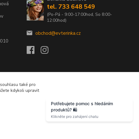
nová
tel. 733 648 549
(Po-Pá - 9:00-17:00hod, So 8:00-
ov
12:00hod)
obchod@evterinka.cz
2010
 souhlasu také pro
žete kdykoli upravit