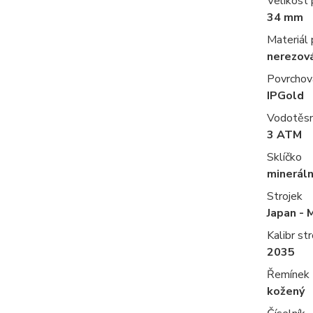
Velikost
34 mm
Materiál
nerezov
Povrchov
IPGold
Vodotěs
3 ATM
Sklíčko
mineráln
Strojek
Japan - 
Kalibr str
2035
Řemínek
kožený