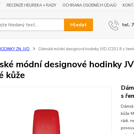
Í
RECENZE HEUREKA + RADY
OCHRANA OSOBNÍCH ÚDAJŮ
KONT
Hledat
tel. 
HODINKY ZN. JVD
Dámské módní designové hodinky JVD JZ201.8 s řemí
ké módní designové hodinky JV
é kůže
Dáms
s ře
Dámské
kůže M
rádi, 
posouv