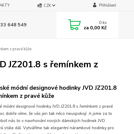
AKTY
Přihlášení
CZK
0
ks
733 648 549
za
0,00 Kč
nkem z pravé kůže
D JZ201.8 s řemínkem z
ké módní designové hodinky JVD JZ201.8
mínkem z pravé kůže
 módní designové hodinky JVD JZ201.8 s řemínkem z pravé
oc dobře víme, že vás jen tak něco neuspokojí. A jsme za to
neboť nás to v navrhování nových dámských hodinek JVD
á stále dál. Vytváříme tak elegantní náramkové hodinky pro