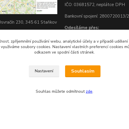
IČO: 03681572, neplátce DPH
Bankovní spojení: 2800720013/
svračín 230, 345 61 Staňkov
Odesíláme přes:
okojeni s nákupem? Podpora
) BTC forever :-) Děkuji
čnost, zpříjemnění používání webu, analytické účely a v případě udělení
y využíváme soubory cookies. Nastavení vlastních preferencí cookies mů
odkazem ve spodní části stránek.
Souhlasím
Nastavení
Souhlas můžete odmítnout
zde
.