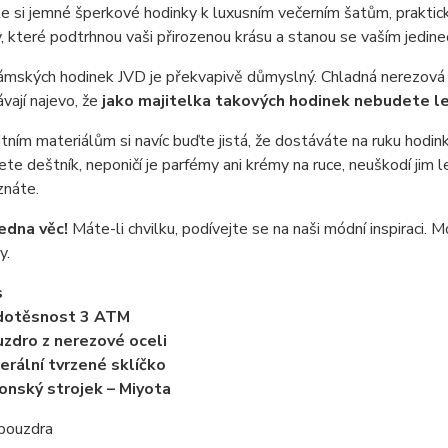
 si jemné šperkové hodinky k luxusním večerním šatům, praktic
y, které podtrhnou vaši přirozenou krásu a stanou se vaším jedi
mských hodinek JVD je překvapivě důmyslný. Chladná nerezová o
ávají najevo, že
jako majitelka takových hodinek nebudete l
itním materiálům si navíc buďte jistá, že dostáváte na ruku hodinky,
e deštník, neponičí je parfémy ani krémy na ruce, neuškodí jim le
znáte.
jedna věc!
Máte-li chvilku, podívejte se na naši módní inspiraci.
y.
s
dotěsnost 3 ATM
zdro z nerezové oceli
erální tvrzené sklíčko
onský strojek – Miyota
 pouzdra