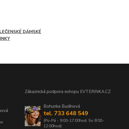
LEČENSKÉ DÁMSKÉ
INKY
Zákaznická podpora eshopu EVTERINKA.CZ
Bohunka Budínová
nová
tel. 733 648 549
(Po-Pá - 9:00-17:00hod, So 8:00-
ov
12:00hod)