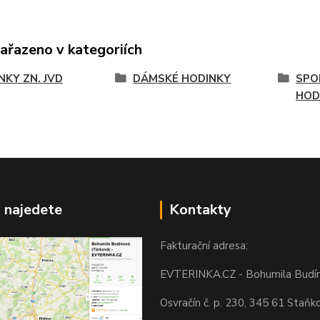
zařazeno v kategoriích
NKY ZN. JVD
DÁMSKÉ HODINKY
SPO
HOD
 najedete
Kontakty
Fakturační adresa:
EVTERINKA.CZ - Bohumila Budí
Osvračín č. p. 230, 345 61 Staňk