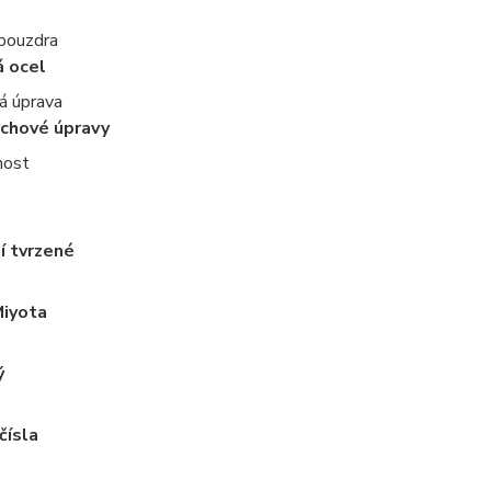
 pouzdra
á ocel
á úprava
rchové úpravy
nost
í tvrzené
Miyota
ý
čísla