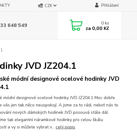
AKTY
Přihlášení
CZK
0
ks
733 648 549
za
0,00 Kč
.1
dinky JVD JZ204.1
ké módní designové ocelové hodinky JVD
4.1
 módní designové ocelové hodinky JVD JZ204.1 Moc dobře
e vás jen tak něco neuspokojí. A jsme za to rádi, neboť nás to
hování nových dámských hodinek JVD posouvá stále dál.
íme tak elegantní náramkové hodinky pro celou škálu
tostí a vy si můžete vybrat v...
celý popis