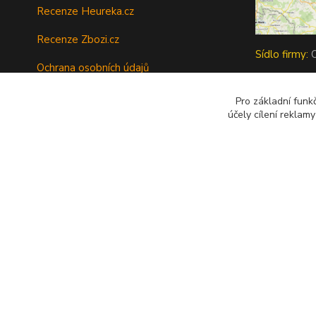
Recenze Heureka.cz
Recenze Zbozi.cz
Sídlo firmy:
O
Ochrana osobních údajů
Byli jste sp
Vrátit zboží
pres krypto :
Pro základní funk
účely cílení reklam
Tipy a rady
Kontakty