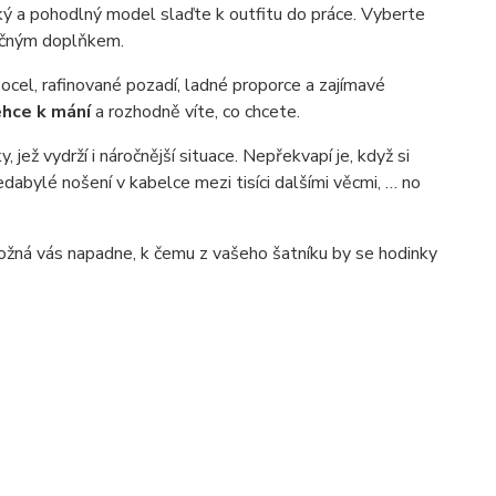
ký a pohodlný model slaďte k outfitu do práce. Vyberte
nečným doplňkem.
cel, rafinované pozadí, ladné proporce a zajímavé
ehce k mání
a rozhodně víte, co chcete.
 jež vydrží i náročnější situace. Nepřekvapí je, když si
dabylé nošení v kabelce mezi tisíci dalšími věcmi, … no
 Možná vás napadne, k čemu z vašeho šatníku by se hodinky