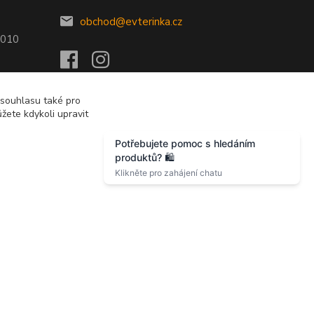
obchod@evterinka.cz
2010
 souhlasu také pro
žete kdykoli upravit