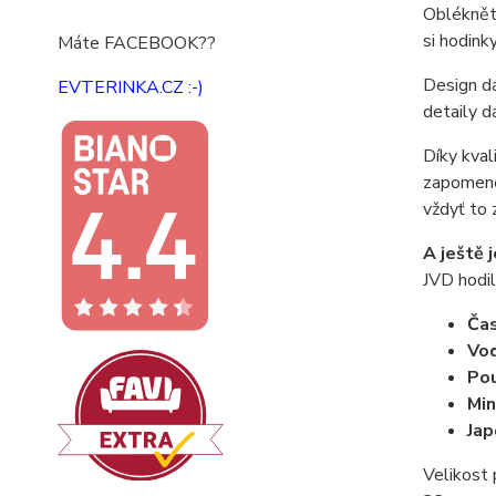
Oblékněte
si hodink
Máte FACEBOOK??
Design dá
EVTERINKA.CZ :-)
detaily d
Díky kval
zapomenet
vždyť to 
A ještě 
JVD hodil
Ča
Vo
Pou
Min
Jap
Velikost