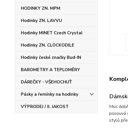
HODINKY ZN. MPM
Hodinky ZN. LAVVU
Hodinky MINET Czech Crystal
Hodinky ZN. CLOCKODILE
Hodinky české značky Bud-IN
BAROMETRY A TEPLOMĚRY
Komple
DÁREČKY - VŠEHOCHUŤ
Pásky a řemínky na hodinky
Dámské
Moc dobře
VÝPRODEJ / II. JAKOST
posouvá s
stylů př