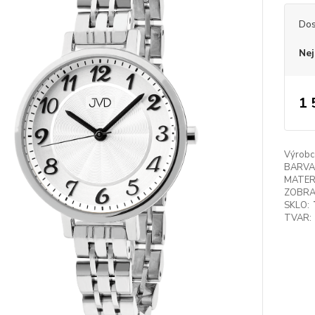
Dos
Nej
1 
Výrobc
BARVA
MATER
ZOBRA
SKLO:
TVAR: