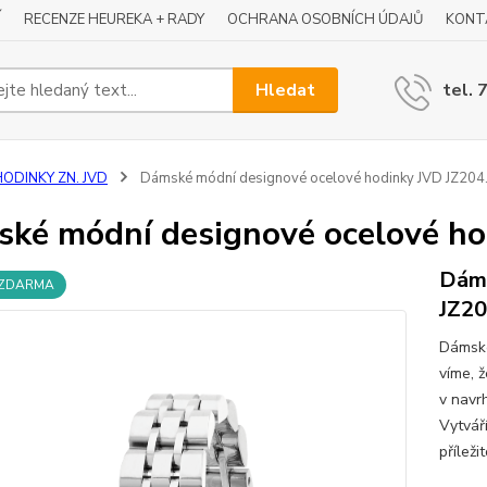
Í
RECENZE HEUREKA + RADY
OCHRANA OSOBNÍCH ÚDAJŮ
KONT
Hledat
tel. 
HODINKY ZN. JVD
Dámské módní designové ocelové hodinky JVD JZ204
ké módní designové ocelové ho
Dáms
 ZDARMA
JZ20
Dámské
víme, ž
v navr
Vytvář
příleži