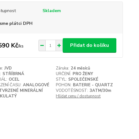
tupnost
Skladem
sme plátci DPH
590 Kč
Přidat do košíku
/
ks
e:
JVD
Záruka:
24 měsíců
:
STŘÍBRNÁ
URČENÍ:
PRO ŽENY
IÁL:
OCEL
STYL:
SPOLEČENSKÉ
ZENÍ ČASU:
ANALOGOVÉ
POHON:
BATERIE - QUARTZ
TVRZENÉ MINERÁLNÍ
VODOTĚSNOST:
3ATM/30m
KULATÝ
Hlídat cenu / dostupnost