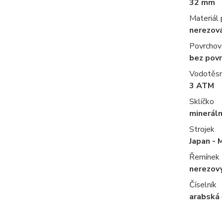
32 mm
Materiál
nerezov
Povrchov
bez pov
Vodotěs
3 ATM
Sklíčko
mineráln
Strojek
Japan - 
Řemínek
nerezov
Číselník
arabská 