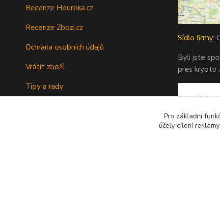
Recenze Heureka.cz
Recenze Zbozi.cz
Sídlo firmy:
O
Ochrana osobních údajů
Byli jste sp
Vrátit zboží
pres krypto :
Tipy a rady
Kontakty
Pro základní funk
účely cílení reklam