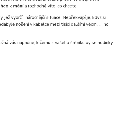
ehce k mání
a rozhodně víte, co chcete.
 jež vydrží i náročnější situace. Nepřekvapí je, když si
dabylé nošení v kabelce mezi tisíci dalšími věcmi, … no
 Možná vás napadne, k čemu z vašeho šatníku by se hodinky