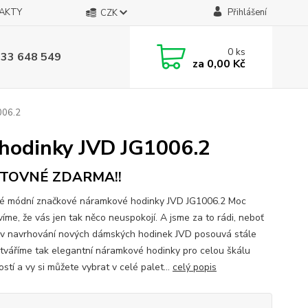
AKTY
Přihlášení
CZK
0
ks
733 648 549
za
0,00 Kč
006.2
hodinky JVD JG1006.2
TOVNÉ ZDARMA!!
 módní značkové náramkové hodinky JVD JG1006.2 Moc
víme, že vás jen tak něco neuspokojí. A jsme za to rádi, neboť
 v navrhování nových dámských hodinek JVD posouvá stále
ytváříme tak elegantní náramkové hodinky pro celou škálu
tostí a vy si můžete vybrat v celé palet...
celý popis