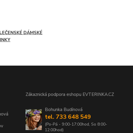
LEČENSKÉ DÁMSKÉ
INKY
Zákaznická podpora eshopu EVTERINKA.CZ
Bohunka Budínová
nová
tel. 733 648 549
(Po-Pá - 9:00-17:00hod, So 8:00-
ov
12:00hod)