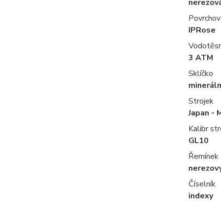
nerezov
Povrchov
IPRose
Vodotěs
3 ATM
Sklíčko
mineráln
Strojek
Japan - 
Kalibr str
GL10
Řemínek
nerezov
Číselník
indexy