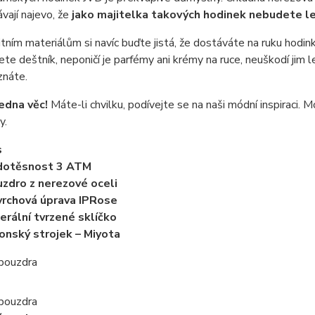
ávají najevo, že
jako majitelka takových hodinek nebudete l
itním materiálům si navíc buďte jistá, že dostáváte na ruku hodinky,
e deštník, neponičí je parfémy ani krémy na ruce, neuškodí jim le
znáte.
jedna věc!
Máte-li chvilku, podívejte se na naši módní inspiraci.
y.
s
dotěsnost 3 ATM
zdro z nerezové oceli
rchová úprava IPRose
erální tvrzené sklíčko
onský strojek – Miyota
 pouzdra
 pouzdra