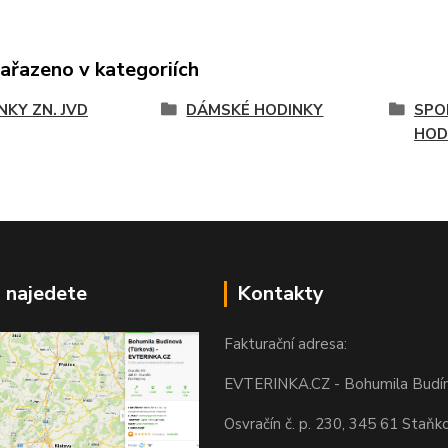
zařazeno v kategoriích
NKY ZN. JVD
DÁMSKÉ HODINKY
SPO
HOD
 najedete
Kontakty
Fakturační adresa:
EVTERINKA.CZ - Bohumila Budí
Osvračín č. p. 230, 345 61 Staňk