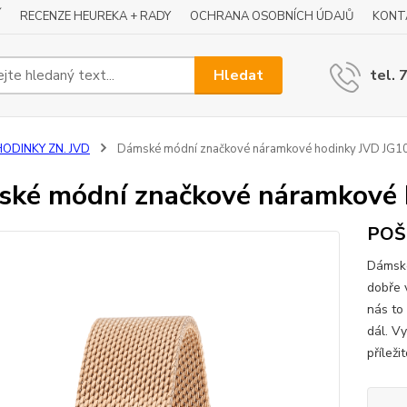
Í
RECENZE HEUREKA + RADY
OCHRANA OSOBNÍCH ÚDAJŮ
KONT
Hledat
tel. 
HODINKY ZN. JVD
Dámské módní značkové náramkové hodinky JVD JG1
ké módní značkové náramkové 
POŠ
Dámské
dobře 
nás to
dál. V
příleži