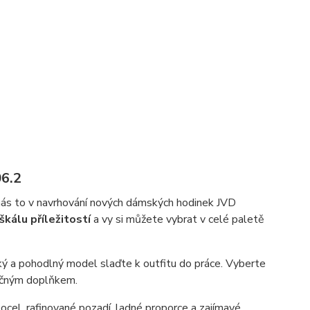
6.2
 nás to v navrhování nových dámských hodinek JVD
škálu příležitostí
a vy si můžete vybrat v celé paletě
ký a pohodlný model slaďte k outfitu do práce. Vyberte
nečným doplňkem.
cel, rafinované pozadí, ladné proporce a zajímavé