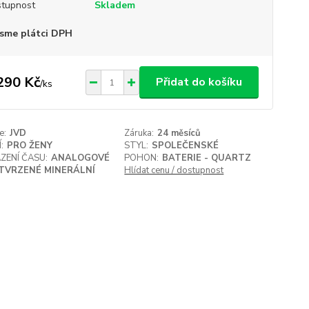
tupnost
Skladem
sme plátci DPH
290 Kč
Přidat do košíku
/
ks
e:
JVD
Záruka:
24 měsíců
:
PRO ŽENY
STYL:
SPOLEČENSKÉ
ZENÍ ČASU:
ANALOGOVÉ
POHON:
BATERIE - QUARTZ
TVRZENÉ MINERÁLNÍ
Hlídat cenu / dostupnost