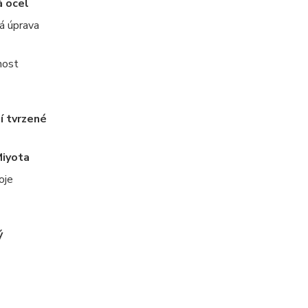
á ocel
á úprava
nost
í tvrzené
Miyota
oje
ý