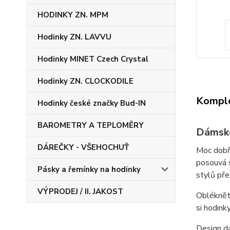
HODINKY ZN. MPM
Hodinky ZN. LAVVU
Hodinky MINET Czech Crystal
Hodinky ZN. CLOCKODILE
Komple
Hodinky české značky Bud-IN
BAROMETRY A TEPLOMĚRY
Dámské
DÁREČKY - VŠEHOCHUŤ
Moc dobře
posouvá s
Pásky a řemínky na hodinky
stylů př
VÝPRODEJ / II. JAKOST
Oblékněte
si hodink
Design dá