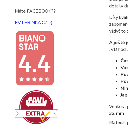
detaily d
Máte FACEBOOK??
Díky kval
EVTERINKA.CZ :-)
zapomenet
vždyť to 
A ještě 
JVD hodil
Ča
Vo
Pou
Pov
Min
Jap
Velikost
32 mm
Materiál