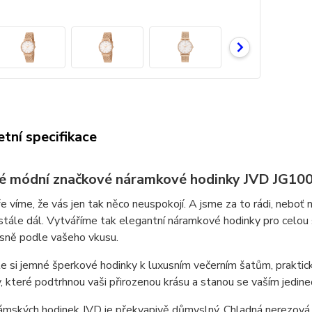
tní specifikace
 módní značkové náramkové hodinky JVD JG100
 víme, že vás jen tak něco neuspokojí. A jsme za to rádi, neboť
tále dál. Vytváříme tak elegantní náramkové hodinky pro celou
esně podle vašeho vkusu.
 si jemné šperkové hodinky k luxusním večerním šatům, praktic
y, které podtrhnou vaši přirozenou krásu a stanou se vaším jedi
mských hodinek JVD je překvapivě důmyslný. Chladná nerezová o