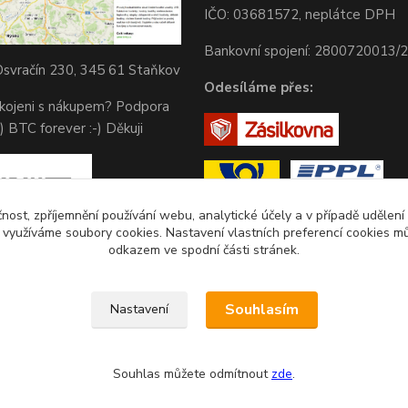
IČO: 03681572, neplátce DPH
Bankovní spojení: 2800720013/
svračín 230, 345 61 Staňkov
Odesíláme přes:
okojeni s nákupem? Podpora
) BTC forever :-) Děkuji
čnost, zpříjemnění používání webu, analytické účely a v případě udělení
y využíváme soubory cookies. Nastavení vlastních preferencí cookies mů
odkazem ve spodní části stránek.
Souhlasím
Nastavení
Souhlas můžete odmítnout
zde
.