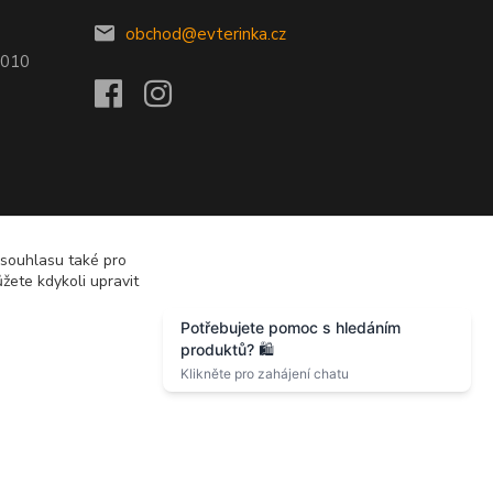
obchod@evterinka.cz
2010
 souhlasu také pro
žete kdykoli upravit