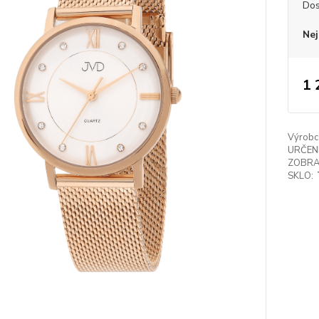
Dos
Nej
1 
Výrobc
URČENÍ
ZOBRA
SKLO: