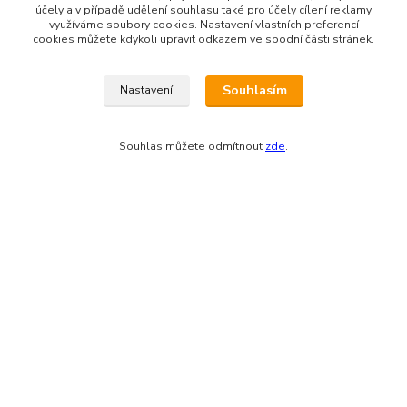
účely a v případě udělení souhlasu také pro účely cílení reklamy
využíváme soubory cookies. Nastavení vlastních preferencí
cookies můžete kdykoli upravit odkazem ve spodní části stránek.
Souhlasím
Nastavení
Zákaznická podpora eshopu EVTERINKA.CZ
Souhlas můžete odmítnout
zde
.
Bohunka Budínová
tel. 733 648 549
(Po-Pá - 9:00-17:00hod, So 8:00-12:00hod)
obchod@evterinka.cz
Vytvořeno na
Eshop-rychle.cz