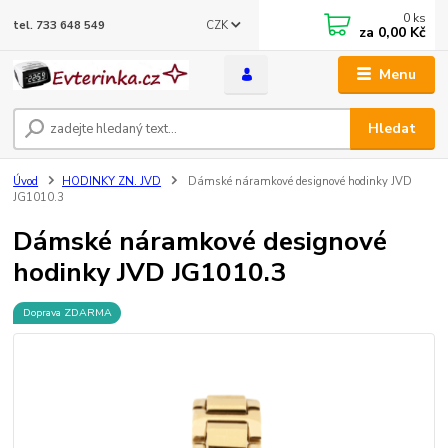
0
ks
CZK
tel. 733 648 549
za
0,00 Kč
Menu
Hledat
Úvod
HODINKY ZN. JVD
Dámské náramkové designové hodinky JVD
JG1010.3
Dámské náramkové designové
hodinky JVD JG1010.3
Doprava ZDARMA