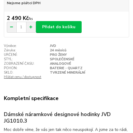
Nejsme plátci DPH
2 490 Kč
/
ks
Přidat do košíku
Výrobce:
JVD
Záruka:
24 měsíců
URČENÍ:
PRO ŽENY
STYL:
SPOLEČENSKÉ
ZOBRAZENÍ ČASU:
ANALOGOVÉ
POHON:
BATERIE - QUARTZ
SKLO:
TVRZENÉ MINERÁLNÍ
Hlídat cenu / dostupnost
Kompletní specifikace
Dámské náramkové designové hodinky JVD
JG1010.3
Moc dobře víme, že vás jen tak něco neuspokojí. A jsme za to rádi,