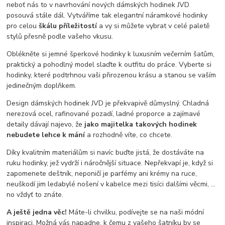
neboť nás to v navrhování nových dámských hodinek JVD
posouvá stále dál. Vytváříme tak elegantní náramkové hodinky
pro celou
škálu příležitostí
a vy si můžete vybrat v celé paletě
stylů přesně podle vašeho vkusu.
Oblékněte si jemné šperkové hodinky k luxusním večerním šatům,
praktický a pohodlný model slaďte k outfitu do práce. Vyberte si
hodinky, které podtrhnou vaši přirozenou krásu a stanou se vaším
jedinečným doplňkem.
Design dámských hodinek JVD je překvapivě důmyslný. Chladná
nerezová ocel, rafinované pozadí, ladné proporce a zajímavé
detaily dávají najevo, že
jako majitelka takových hodinek
nebudete lehce k mání
a rozhodně víte, co chcete.
Díky kvalitním materiálům si navíc buďte jistá, že dostáváte na
ruku hodinky, jež vydrží i náročnější situace. Nepřekvapí je, když si
zapomenete deštník, neponičí je parfémy ani krémy na ruce,
neuškodí jim ledabylé nošení v kabelce mezi tisíci dalšími věcmi, …
no vždyť to znáte.
A ještě jedna věc!
Máte-li chvilku, podívejte se na naši módní
inspiraci. Možná vás napadne, k čemu z vašeho šatníku by se