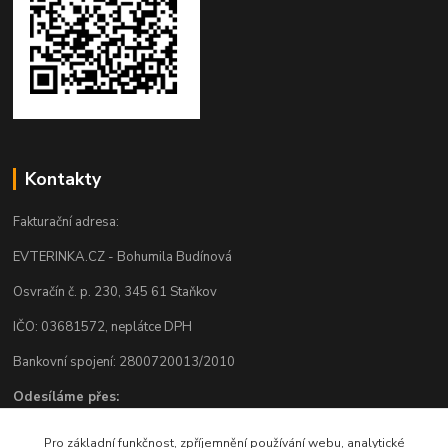
Kontakty
Fakturační adresa:
EVTERINKA.CZ - Bohumila Budínová
Osvračín č. p. 230, 345 61 Staňkov
IČO: 03681572, neplátce DPH
Bankovní spojení: 2800720013/2010
Odesíláme přes:
Pro základní funkčnost, zpříjemnění používání webu, analytické