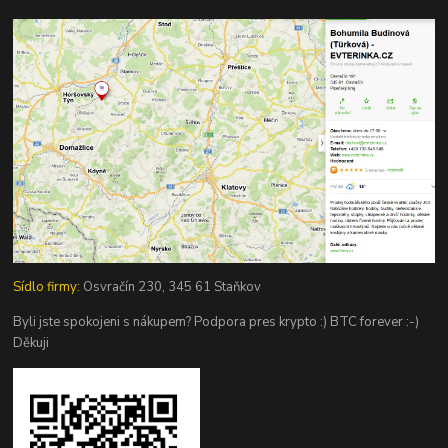
Sídlo firmy:
Osvračín 230, 345 61 Staňkov
Byli jste spokojeni s nákupem? Podpora pres krypto :) BTC forever :-)
Děkuji