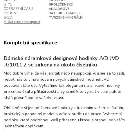
URČENÍ:
PRO ŽENY
STYL:
SPOLEČENSKÉ
ZOBRAZENÍ ČASU:
ANALOGOVÉ
POHON:
BATERIE - QUARTZ
SKLO:
TVRZENÉ MINERÁLNÍ
Hlídat cenu / dostupnost
Kompletní specifikace
Dámské náramkové designové hodinky JVD JVD
JG1011.2 se zirkony na okolo číselníku
Moc dobře víme, že vás jen tak něco neuspokojí. A jsme za to rádi,
neboť nás to v navrhování nových dámských hodinek JVD
posouvá stále dál. Vytváříme tak elegantní náramkové hodinky
pro celou
škálu příležitostí
a vy si můžete vybrat v celé paletě
stylů přesně podle vašeho vkusu.
Oblékněte si jemné šperkové hodinky k luxusním večerním šatům,
praktický a pohodlný model slaďte k outfitu do práce. Vyberte si
hodinky, které podtrhnou vaši přirozenou krásu a stanou se vaším
jedinečným doplňkem.