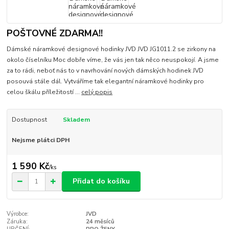
POŠTOVNÉ ZDARMA!!
Dámské náramkové designové hodinky JVD JVD JG1011.2 se zirkony na
okolo číselníku Moc dobře víme, že vás jen tak něco neuspokojí. A jsme
za to rádi, neboť nás to v navrhování nových dámských hodinek JVD
posouvá stále dál. Vytváříme tak elegantní náramkové hodinky pro
celou škálu příležitostí ...
celý popis
Dostupnost
Skladem
Nejsme plátci DPH
1 590 Kč
/
ks
Přidat do košíku
Výrobce:
JVD
Záruka:
24 měsíců