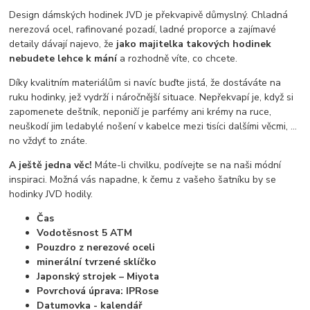
Design dámských hodinek JVD je překvapivě důmyslný. Chladná
nerezová ocel, rafinované pozadí, ladné proporce a zajímavé
detaily dávají najevo, že
jako majitelka takových hodinek
nebudete lehce k mání
a rozhodně víte, co chcete.
Díky kvalitním materiálům si navíc buďte jistá, že dostáváte na
ruku hodinky, jež vydrží i náročnější situace. Nepřekvapí je, když si
zapomenete deštník, neponičí je parfémy ani krémy na ruce,
neuškodí jim ledabylé nošení v kabelce mezi tisíci dalšími věcmi, …
no vždyť to znáte.
A ještě jedna věc!
Máte-li chvilku, podívejte se na naši módní
inspiraci. Možná vás napadne, k čemu z vašeho šatníku by se
hodinky JVD hodily.
Čas
Vodotěsnost 5 ATM
Pouzdro z nerezové oceli
minerální tvrzené sklíčko
Japonský strojek – Miyota
Povrchová úprava: IPRose
Datumovka - kalendář