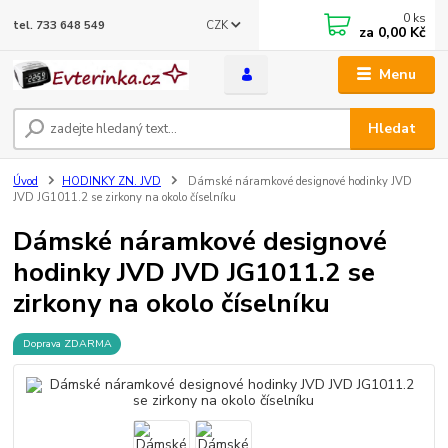
0
ks
CZK
tel. 733 648 549
za
0,00 Kč
Menu
Hledat
Úvod
HODINKY ZN. JVD
Dámské náramkové designové hodinky JVD
JVD JG1011.2 se zirkony na okolo číselníku
Dámské náramkové designové
hodinky JVD JVD JG1011.2 se
zirkony na okolo číselníku
Doprava ZDARMA